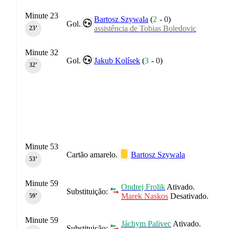
Minute 23
Bartosz Szywala
(
2
-
0
)
Gol.
assistência de Tobias Boledovic
23‎’‎
Minute 32
Gol.
Jakub Kolísek
(
3
-
0
)
32‎’‎
Minute 53
Cartão amarelo.
Bartosz Szywala
53‎’‎
Minute 59
Ondrej Frolik
Ativado.
Substituição:
Marek Naskos
Desativado.
59‎’‎
Minute 59
Jáchym Palivec
Ativado.
Substituição: