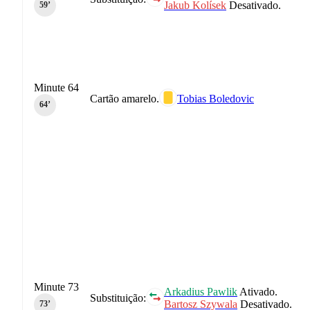
Jakub Kolísek
Desativado.
59‎’‎
Minute 64
Cartão amarelo.
Tobias Boledovic
64‎’‎
Minute 73
Arkadius Pawlik
Ativado.
Substituição:
Bartosz Szywala
Desativado.
73‎’‎