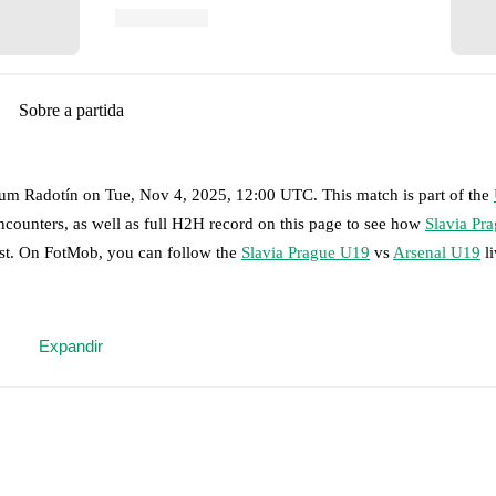
Sobre a partida
rum Radotín
on
Tue, Nov 4, 2025, 12:00 UTC
.
This match is part of the
ncounters, as well as full H2H record on this page to see how
Slavia Pr
ast. On FotMob, you can follow the
Slavia Prague U19
vs
Arsenal U19
li
 moment instantly delivered on FotMob.
Expandir
on, shots, corners, big chances created, xG, momentum, and shot maps.