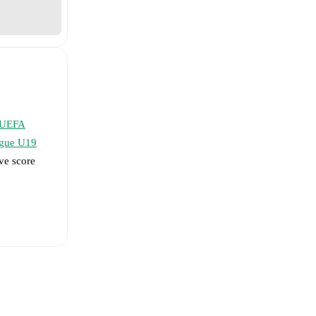
UEFA
ague U19
ve score