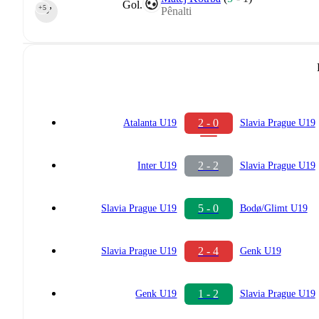
Gol.
+5
Pênalti
90‎’‎
2 - 0
Atalanta U19
Slavia Prague U19
2 - 2
Inter U19
Slavia Prague U19
5 - 0
Slavia Prague U19
Bodø/Glimt U19
2 - 4
Slavia Prague U19
Genk U19
1 - 2
Genk U19
Slavia Prague U19