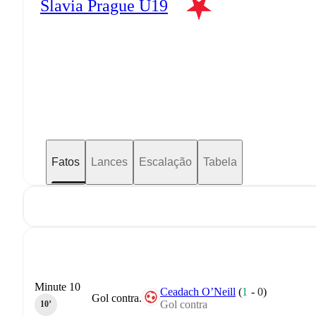
Slavia Prague U19
Fatos
Lances
Escalação
Tabela
Minute 10
Ceadach O’Neill
(
1
-
0
)
Gol contra.
Gol contra
10‎’‎