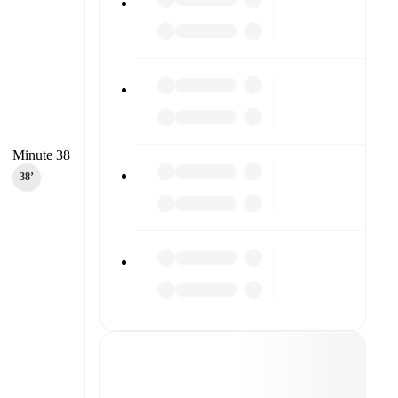
Minute 38
38‎’‎