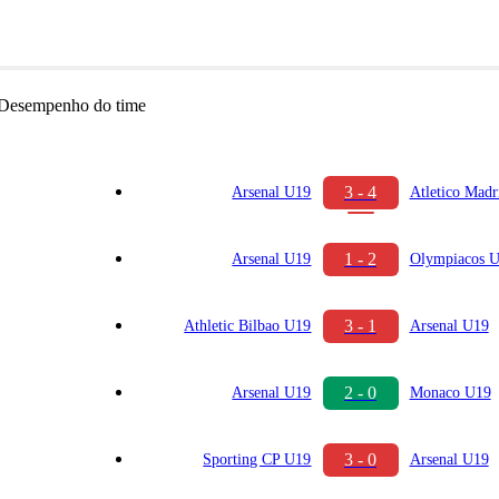
Desempenho do time
3 - 4
Arsenal U19
Atletico Mad
1 - 2
Arsenal U19
Olympiacos 
3 - 1
Athletic Bilbao U19
Arsenal U19
2 - 0
Arsenal U19
Monaco U19
3 - 0
Sporting CP U19
Arsenal U19