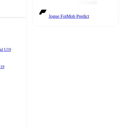
Jogue FotMob Predict
rid U19
U19