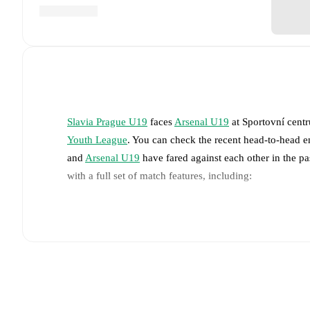
Slavia Prague U19
faces
Arsenal U19
at
Sportovní cent
Youth League
. You can check the recent head-to-head e
and
Arsenal U19
have fared against each other in the p
with a full set of match features, including:
Live updates: Every goal, card, substitution and key
Real-time extensive stats powered by Opta: Possessi
The lineups are: