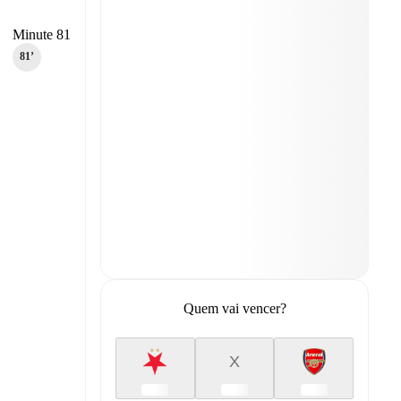
Minute 81
81‎’‎
Quem vai vencer?
X