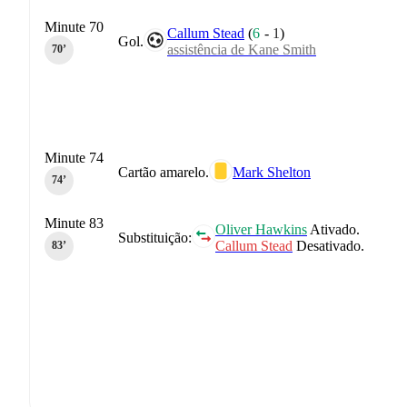
Minute 70
Callum Stead
(
6
-
1
)
Gol.
assistência de Kane Smith
70‎’‎
Minute 74
Cartão amarelo.
Mark Shelton
74‎’‎
Minute 83
Oliver Hawkins
Ativado.
Substituição:
Callum Stead
Desativado.
83‎’‎