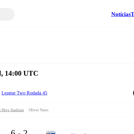
Notícias
T
il, 14:00 UTC
League Two Rodada 45
e Hive Stadium
Oliver Yates
6 - 2