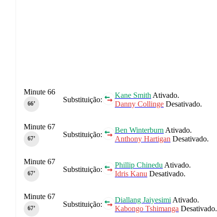
Minute 66
Kane Smith
Ativado.
Substituição:
Danny Collinge
Desativado.
66‎’‎
Minute 67
Ben Winterburn
Ativado.
Substituição:
Anthony Hartigan
Desativado.
67‎’‎
Minute 67
Phillip Chinedu
Ativado.
Substituição:
Idris Kanu
Desativado.
67‎’‎
Minute 67
Diallang Jaiyesimi
Ativado.
Substituição:
Kabongo Tshimanga
Desativado.
67‎’‎