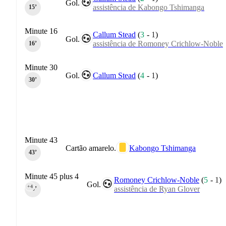
Gol.
assistência de Kabongo Tshimanga
15‎’‎
Minute 16
Callum Stead
(
3
-
1
)
Gol.
assistência de Romoney Crichlow-Noble
16‎’‎
Minute 30
Gol.
Callum Stead
(
4
-
1
)
30‎’‎
Minute 43
Cartão amarelo.
Kabongo Tshimanga
43‎’‎
Minute 45 plus 4
Romoney Crichlow-Noble
(
5
-
1
)
Gol.
+4
assistência de Ryan Glover
45‎’‎