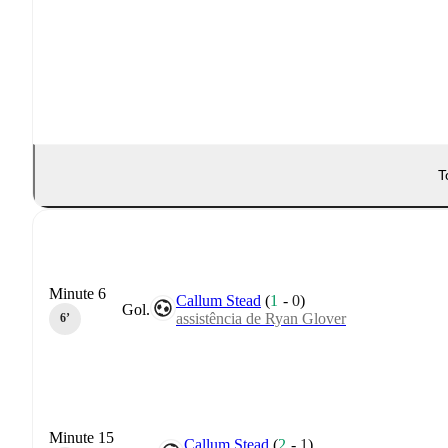
T
Minute 6
Callum Stead
(
1
-
0
)
Gol.
assistência de Ryan Glover
6‎’‎
Minute 15
Callum Stead
(
2
-
1
)