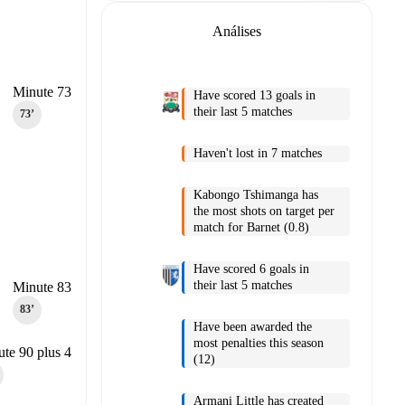
Análises
Minute 73
Have scored 13 goals in
their last 5 matches
73‎’‎
Haven't lost in 7 matches
Kabongo Tshimanga has
the most shots on target per
match for Barnet (0.8)
Have scored 6 goals in
their last 5 matches
Minute 83
83‎’‎
Have been awarded the
most penalties this season
te 90 plus 4
(12)
Armani Little has created