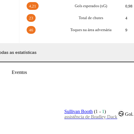
Gols esperados (xG)
4,21
0,98
Total de chutes
23
4
Toques na área adversária
46
9
odas as estatísticas
Eventos
Sullivan Booth
(
1
-
1
)
Gol.
assistência de Bradley Dack