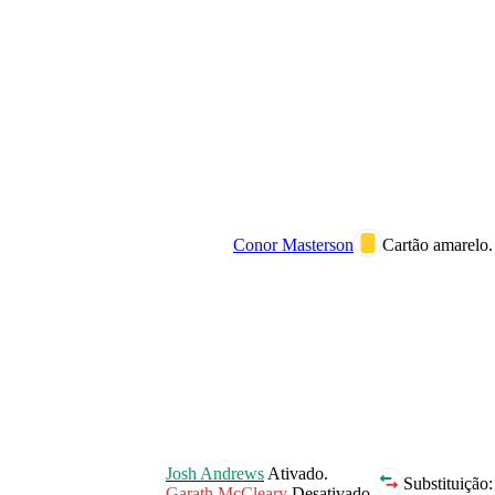
Conor Masterson
Cartão amarelo.
Josh Andrews
Ativado.
Substituição:
Garath McCleary
Desativado.