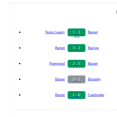
1 - 2
Notts County
Barnet
3 - 2
Barnet
Barrow
2 - 5
Fleetwood
Barnet
2 - 2
Barnet
Bromley
1 - 0
Barnet
Cambridge