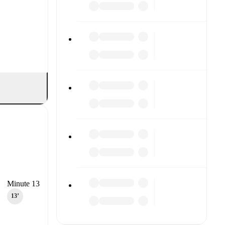
Minute 13
13‎’‎