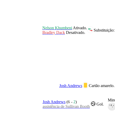
Nelson Khumbeni
Ativado.
Substituição:
Bradley Dack
Desativado.
Josh Andrews
Cartão amarelo.
Minu
Josh Andrews
(
6
-
2
)
Gol.
+4
assistência de Sullivan Booth
90‎’‎