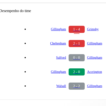
Desempenho do time
1 - 4
Gillingham
Grimsby
2 - 1
Cheltenham
Gillingham
0 - 0
Salford
Gillingham
2 - 0
Gillingham
Accrington
2 - 2
Walsall
Gillingham