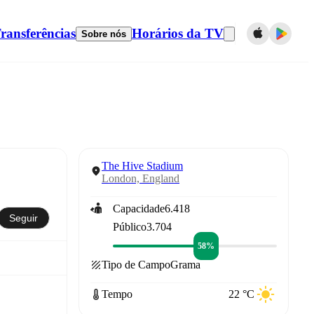
ransferências
Horários da TV
Sobre nós
The Hive Stadium
London, England
Capacidade
6.418
Seguir
Público
3.704
58%
Tipo de Campo
Grama
Tempo
22 °C