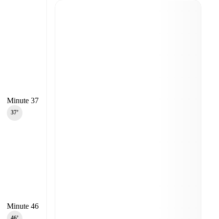
Minute 37
37‎’‎
Minute 46
46‎’‎