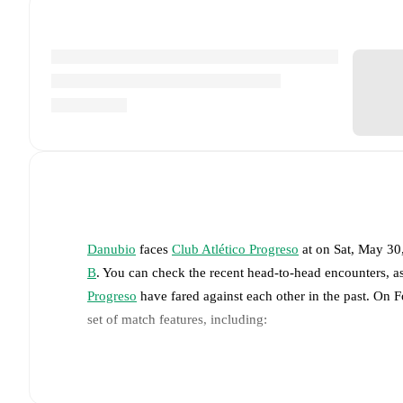
Danubio
faces
Club Atlético Progreso
at
on
Sat, May 30
B
. You can check the recent head-to-head encounters, a
Progreso
have fared against each other in the past. On
set of match features, including:
Live updates: Every goal, card, substitution and key