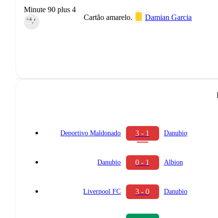
Minute 90 plus 4
Cartão amarelo.
Damian Garcia
+4
90‎’‎
3 - 1
Deportivo Maldonado
Danubio
0 - 1
Danubio
Albion
3 - 0
Liverpool FC
Danubio