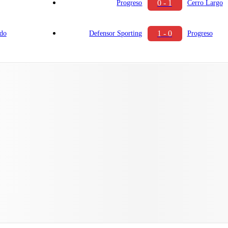
0 - 1
Progreso
Cerro Largo
1 - 0
do
Defensor Sporting
Progreso