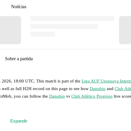
Notícias
Sobre a partida
, 2026, 18:00 UTC
.
This match is part of the
Liga AUF Uruguaya Interm
s well as full H2H record on this page to see how
Danubio
and
Club Atl
 FotMob, you can follow the
Danubio
vs
Club Atlético Progreso
live score
 moment instantly delivered on FotMob.
Expandir