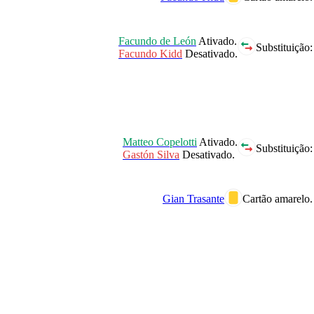
Facundo de León
Ativado.
Substituição:
Facundo Kidd
Desativado.
Matteo Copelotti
Ativado.
Substituição:
Gastón Silva
Desativado.
Gian Trasante
Cartão amarelo.