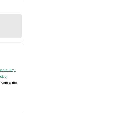
edio Grp.
ético
 with a full