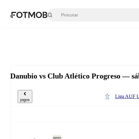
Pular para o conteúdo principal
Danubio vs Club Atlético Progreso — sá
Liga AUF U
jogos