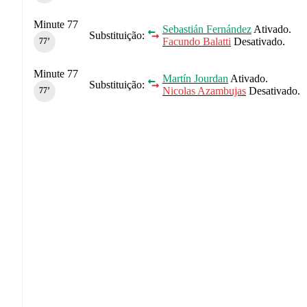
Minute 77
Sebastián Fernández
Ativado.
Substituição:
Facundo Balatti
Desativado.
77‎’‎
Minute 77
Martín Jourdan
Ativado.
Substituição:
Nicolas Azambujas
Desativado.
77‎’‎