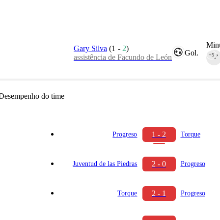
Minu
Gary Silva
(
1
-
2
)
Gol.
+5
assistência de Facundo de León
90‎’‎
Desempenho do time
1 - 2
Progreso
Torque
2 - 0
Juventud de las Piedras
Progreso
2 - 1
Torque
Progreso