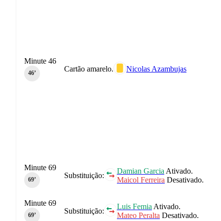
Minute 46
Cartão amarelo.
Nicolas Azambujas
46‎’‎
Minute 69
Damian Garcia
Ativado.
Substituição:
Maicol Ferreira
Desativado.
69‎’‎
Minute 69
Luis Femia
Ativado.
Substituição:
Mateo Peralta
Desativado.
69‎’‎