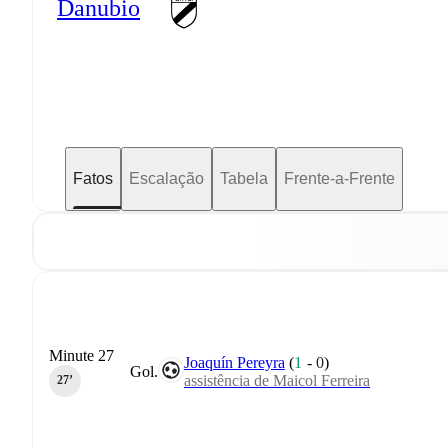
Danubio
Fatos
Escalação
Tabela
Frente-a-Frente
Minute 27
Joaquín Pereyra
(
1
-
0
)
Gol.
assistência de Maicol Ferreira
27‎’‎