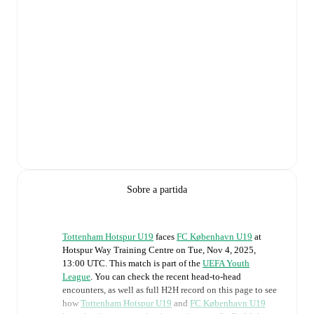
Sobre a partida
Tottenham Hotspur U19
faces
FC København U19
at
Hotspur Way Training Centre
on
Tue, Nov 4, 2025,
13:00 UTC
.
This match is part of the
UEFA Youth
League
. You can check the recent head-to-head
encounters, as well as full H2H record on this page to see
how
Tottenham Hotspur U19
and
FC København U19