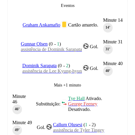
Eventos
Minute 14
Graham Ankamafio
Cartão amarelo.
14‎’‎
Minute 31
Gunnar Olsen
(
0
-
1
)
Gol.
assistência de Dominik Sarapata
31‎’‎
Minute 40
Dominik Sarapata
(
0
-
2
)
Gol.
assistência de Lee Kyung-hyun
40‎’‎
Mais +1 minuto
Minute
Tye Hall
Ativado.
46
Substituição:
George Feeney
Desativado.
46‎’‎
Minute 49
Callum Olusesi
(
1
-
2
)
Gol.
assistência de Tyler Tingey
49‎’‎