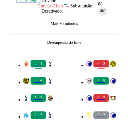
Oskar Fenger
Ativado.
88
Gunnar Olsen
Substituição:
Desativado.
88‎’‎
Mais +5 minutos
Desempenho do time
2 - 4
0 - 2
0 - 6
0 - 5
5 - 3
0 - 2
2 - 3
3 - 3