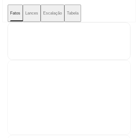
Fatos
Lances
Escalação
Tabela