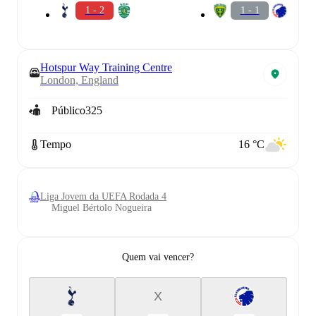
1 - 2
1 - 1
Hotspur Way Training Centre
London, England
Público
325
Tempo
16 °C
Liga Jovem da UEFA Rodada 4
Miguel Bértolo Nogueira
Quem vai vencer?
X