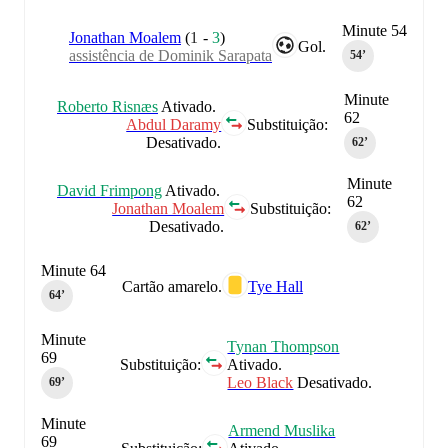
Minute 54
Jonathan Moalem
(
1
-
3
)
Gol.
assistência de Dominik Sarapata
54‎’‎
Minute
Roberto Risnæs
Ativado.
62
Abdul Daramy
Substituição:
Desativado.
62‎’‎
Minute
David Frimpong
Ativado.
62
Jonathan Moalem
Substituição:
Desativado.
62‎’‎
Minute 64
Cartão amarelo.
Tye Hall
64‎’‎
Minute
Tynan Thompson
69
Substituição:
Ativado.
Leo Black
Desativado.
69‎’‎
Minute
Armend Muslika
69