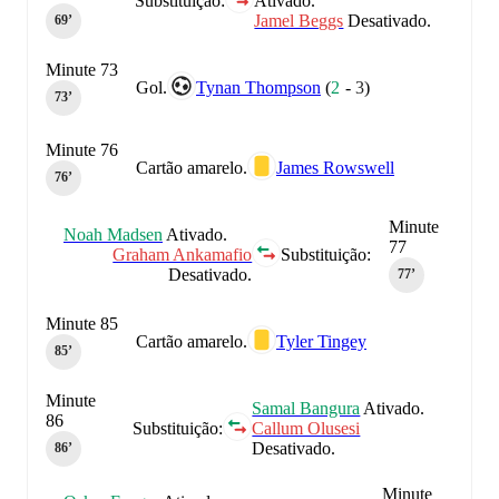
Substituição:
Ativado.
Jamel Beggs
Desativado.
69‎’‎
Minute 73
Gol.
Tynan Thompson
(
2
-
3
)
73‎’‎
Minute 76
Cartão amarelo.
James Rowswell
76‎’‎
Minute
Noah Madsen
Ativado.
77
Graham Ankamafio
Substituição:
Desativado.
77‎’‎
Minute 85
Cartão amarelo.
Tyler Tingey
85‎’‎
Minute
Samal Bangura
Ativado.
86
Substituição:
Callum Olusesi
Desativado.
86‎’‎
Minute