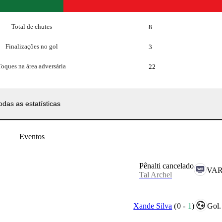
Total de chutes
8
Finalizações no gol
3
Toques na área adversária
22
odas as estatísticas
Eventos
Pênalti cancelado
VAR
Tal Archel
Xande Silva
(
0
-
1
)
Gol.