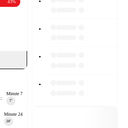
43%
Minute 7
:
7‎’‎
Minute 24
24‎’‎