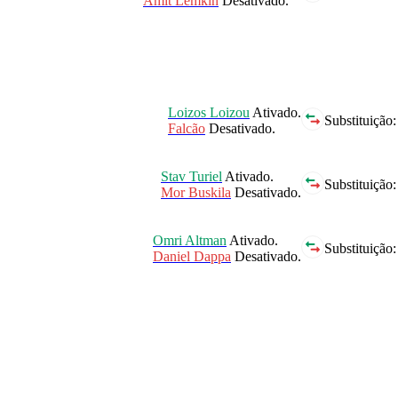
Amit Lemkin
Desativado.
Loizos Loizou
Ativado.
Substituição:
Falcão
Desativado.
Stav Turiel
Ativado.
Substituição:
Mor Buskila
Desativado.
Omri Altman
Ativado.
Substituição:
Daniel Dappa
Desativado.