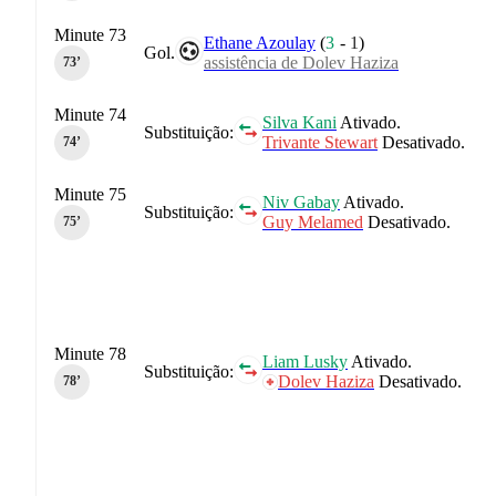
Minute 73
Ethane Azoulay
(
3
-
1
)
Gol.
assistência de Dolev Haziza
73‎’‎
Minute 74
Silva Kani
Ativado.
Substituição:
Trivante Stewart
Desativado.
74‎’‎
Minute 75
Niv Gabay
Ativado.
Substituição:
Guy Melamed
Desativado.
75‎’‎
Minute 78
Liam Lusky
Ativado.
Substituição:
Dolev Haziza
Desativado.
78‎’‎