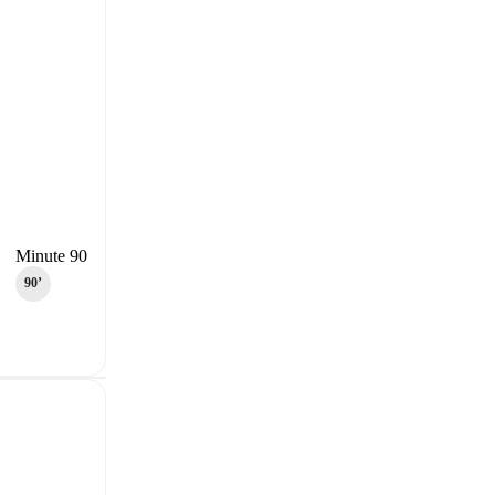
Minute 90
90‎’‎