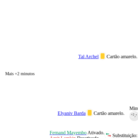
Tal Archel
Cartão amarelo.
Mais +2 minutos
Minu
Elyaniv Barda
Cartão amarelo.
+2
45‎’‎
Fernand Mayembo
Ativado.
Substituição: