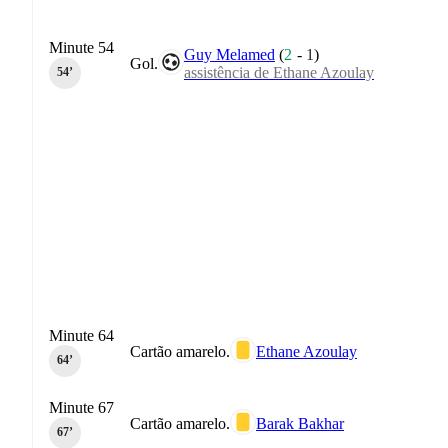
Minute 54
Guy Melamed
(
2
-
1
)
Gol.
assistência de Ethane Azoulay
54‎’‎
Minute 64
Cartão amarelo.
Ethane Azoulay
64‎’‎
Minute 67
Cartão amarelo.
Barak Bakhar
67‎’‎