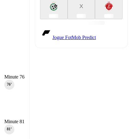
X
Jogue FotMob Predict
Minute 76
76‎’‎
Minute 81
81‎’‎