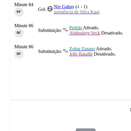
Minute 84
Niv Gabay
(
4
-
1
)
Gol.
assistência de Silva Kani
84‎’‎
Minute 86
Pedrão
Ativado.
Substituição:
Abdoulaye Seck
Desativado.
86‎’‎
Minute 86
Zohar Zasano
Ativado.
Substituição:
Jelle Bataille
Desativado.
86‎’‎