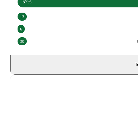
57%
13
6
30
T