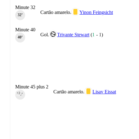
Minute 32
Cartão amarelo.
Yinon Feingsicht
32‎’‎
Minute 40
Gol.
Trivante Stewart
(
1
-
1
)
40‎’‎
Minute 45 plus 2
Cartão amarelo.
Lisav Eissat
+2
45‎’‎