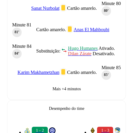
Minute 80
Sanat Nurbolat
Cartão amarelo.
80‎’‎
Minute 81
Cartão amarelo.
Anas El Mahboubi
81‎’‎
Minute 84
Hugo Humanes
Ativado.
Substituição:
Dilan Zárate
Desativado.
84‎’‎
Minute 85
Karim Makhametzhan
Cartão amarelo.
85‎’‎
Mais +4 minutos
Desempenho do time
1 - 2
1 - 3