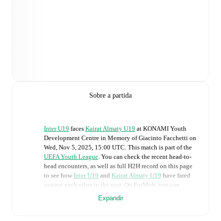
Sobre a partida
Inter U19
faces
Kairat Almaty U19
at
KONAMI Youth
Development Centre in Memory of Giacinto Facchetti
on
Wed, Nov 5, 2025, 15:00 UTC
.
This match is part of the
UEFA Youth League
. You can check the recent head-to-
head encounters, as well as full H2H record on this page
to see how
Inter U19
and
Kairat Almaty U19
have fared
against each other in the past. On FotMob, you can
follow the
Inter U19
vs
Kairat Almaty U19
live score with
Expandir
a full set of match features, including: