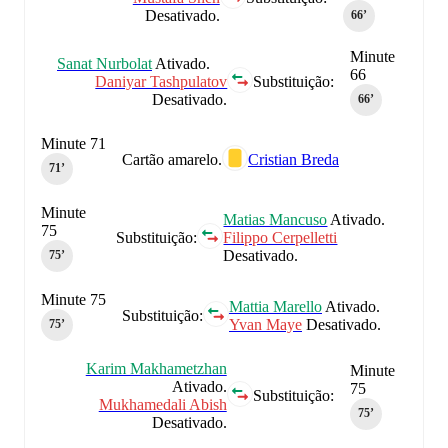
Desativado.
66‎’‎
Minute
Sanat Nurbolat
Ativado.
66
Daniyar Tashpulatov
Substituição:
Desativado.
66‎’‎
Minute 71
Cartão amarelo.
Cristian Breda
71‎’‎
Minute
Matias Mancuso
Ativado.
75
Substituição:
Filippo Cerpelletti
Desativado.
75‎’‎
Minute 75
Mattia Marello
Ativado.
Substituição:
Yvan Maye
Desativado.
75‎’‎
Karim Makhametzhan
Minute
Ativado.
75
Substituição:
Mukhamedali Abish
75‎’‎
Desativado.