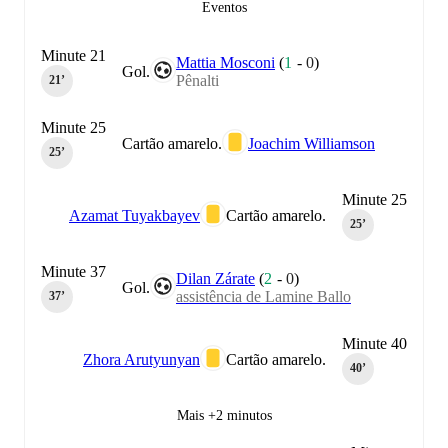
Eventos
Minute 21
Mattia Mosconi
(
1
-
0
)
Gol.
Pênalti
21‎’‎
Minute 25
Cartão amarelo.
Joachim Williamson
25‎’‎
Minute 25
Azamat Tuyakbayev
Cartão amarelo.
25‎’‎
Minute 37
Dilan Zárate
(
2
-
0
)
Gol.
assistência de Lamine Ballo
37‎’‎
Minute 40
Zhora Arutyunyan
Cartão amarelo.
40‎’‎
Mais +2 minutos