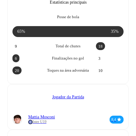
Estatísticas principais
Posse de bola
65%
35%
Total de chutes
9
18
Finalizações no gol
6
3
Toques na área adversária
20
10
Jogador da Partida
Mattia Mosconi
8,4
Inter U19