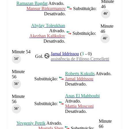
Minute
Ramazan Bagdat
Ativado.
46
Mansur Birkurmanov
Substituição:
Desativado.
46‎’‎
Abylay Toleukhan
Minute
Ativado.
46
Substituição:
Akezhan Kalikulov
46‎’‎
Desativado.
Minute 54
Jamal Iddrissou
(
3
-
0
)
Gol.
assistência de Filippo Cerpelletti
54‎’‎
Minute
Roberts Kukulis
Ativado.
56
Substituição:
Jamal Iddrissou
Desativado.
56‎’‎
Anas El Mahboubi
Minute
Ativado.
56
Substituição:
Mattia Mosconi
56‎’‎
Desativado.
Minute
Yevgeniy Petrik
Ativado.
66
Mustafa Shen
Substituição: