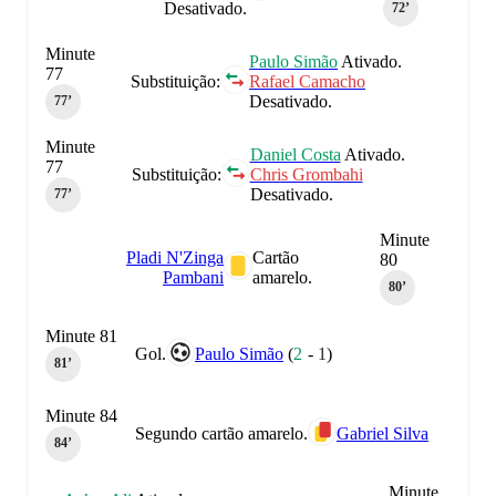
Desativado.
72‎’‎
Minute
Paulo Simão
Ativado.
77
Substituição:
Rafael Camacho
Desativado.
77‎’‎
Minute
Daniel Costa
Ativado.
77
Substituição:
Chris Grombahi
Desativado.
77‎’‎
Minute
Pladi N'Zinga
Cartão
80
Pambani
amarelo.
80‎’‎
Minute 81
Gol.
Paulo Simão
(
2
-
1
)
81‎’‎
Minute 84
Segundo cartão amarelo.
Gabriel Silva
84‎’‎
Minute