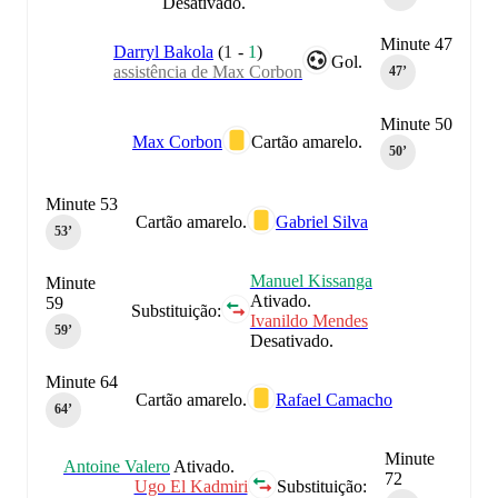
Desativado.
Minute 47
Darryl Bakola
(
1
-
1
)
Gol.
assistência de Max Corbon
47‎’‎
Minute 50
Max Corbon
Cartão amarelo.
50‎’‎
Minute 53
Cartão amarelo.
Gabriel Silva
53‎’‎
Manuel Kissanga
Minute
Ativado.
59
Substituição:
Ivanildo Mendes
59‎’‎
Desativado.
Minute 64
Cartão amarelo.
Rafael Camacho
64‎’‎
Minute
Antoine Valero
Ativado.
72
Ugo El Kadmiri
Substituição: