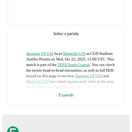
Sobre a partida
Sporting CP U19
faces
Marseille U19
at
CGD Stadium
Aurélio Pereira
on
Wed, Oct 22, 2025, 13:00 UTC
.
This
match is part of the
UEFA Youth League
. You can check
the recent head-to-head encounters, as well as full H2H
record on this page to see how
Sporting CP U19
and
Marseille U19
have fared against each other in the past.
On FotMob, you can follow the
Sporting CP U19
vs
Marseille U19
live score with a full set of match features,
Expandir
including:
Live updates: Every goal, card, substitution and key
moment instantly delivered on FotMob.