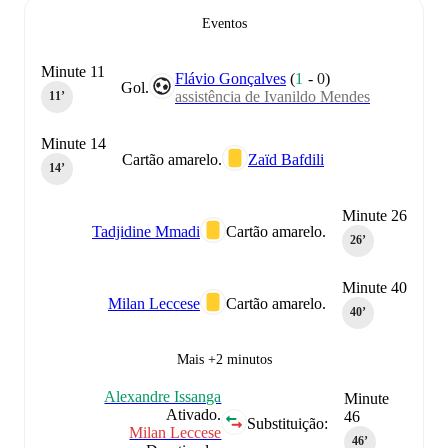
Eventos
Minute 11
Flávio Gonçalves
(
1
-
0
)
Gol.
assistência de Ivanildo Mendes
11‎’‎
Minute 14
Cartão amarelo.
Zaïd Bafdili
14‎’‎
Minute 26
Tadjidine Mmadi
Cartão amarelo.
26‎’‎
Minute 40
Milan Leccese
Cartão amarelo.
40‎’‎
Mais +2 minutos
Alexandre Issanga
Minute
Ativado.
46
Substituição:
Milan Leccese
46‎’‎