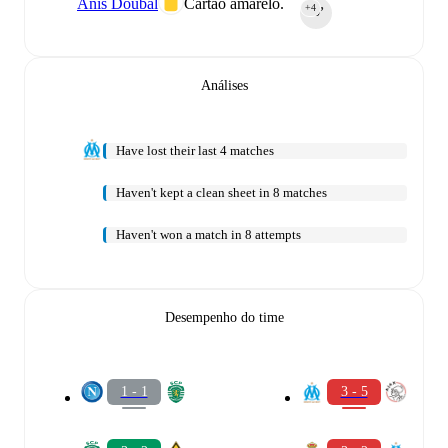
Anis Doubal
Cartão amarelo.
+4
90‎’‎
Análises
Have lost their last 4 matches
Haven't kept a clean sheet in 8 matches
Haven't won a match in 8 attempts
Desempenho do time
1 - 1
3 - 5