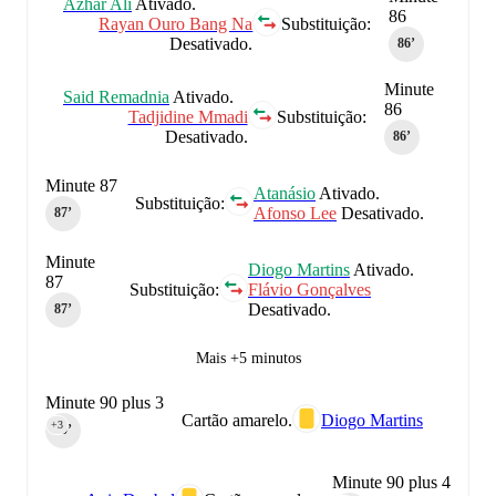
Azhar Ali
Ativado.
86
Rayan Ouro Bang Na
Substituição:
Desativado.
86‎’‎
Minute
Said Remadnia
Ativado.
86
Tadjidine Mmadi
Substituição:
Desativado.
86‎’‎
Minute 87
Atanásio
Ativado.
Substituição:
Afonso Lee
Desativado.
87‎’‎
Minute
Diogo Martins
Ativado.
87
Substituição:
Flávio Gonçalves
Desativado.
87‎’‎
Mais +5 minutos
Minute 90 plus 3
Cartão amarelo.
Diogo Martins
+3
90‎’‎
Minute 90 plus 4