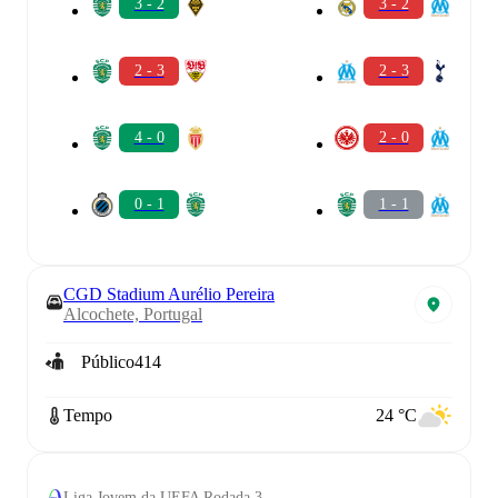
3 - 2
3 - 2
2 - 3
2 - 3
4 - 0
2 - 0
0 - 1
1 - 1
CGD Stadium Aurélio Pereira
Alcochete, Portugal
Público
414
Tempo
24 °C
Liga Jovem da UEFA Rodada 3