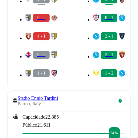
0 - 2
0 - 1
4 - 1
2 - 1
0 - 0
2 - 1
1 - 1
1 - 2
Stadio Ennio Tardini
Parma, Italy
Capacidade
22.885
Público
21.611
94%