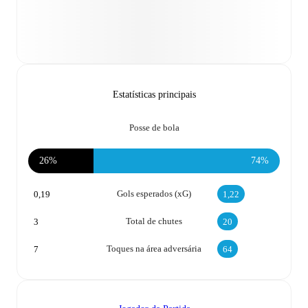
Estatísticas principais
Posse de bola
26%
74%
Gols esperados (xG)
0,19
1,22
Total de chutes
3
20
Toques na área adversária
7
64