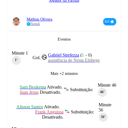
Jogador da Partida
Mathías Olivera
8,0
Napoli
Eventos
Minute 1
Gabriel Strefezza
(
1
-
0
)
Gol.
assistência de Nesta Elphege
1‎’‎
Mais +2 minutos
Minute 46
Sam Beukema
Ativado.
Substituição:
Juan Jesus
Desativado.
46‎’‎
Minute
Alisson Santos
Ativado.
56
Frank Anguissa
Substituição:
Desativado.
56‎’‎