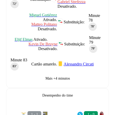
Gabriel Strefezza
72‎’‎
Desativado.
Miguel Gutiérrez
Minute
Ativado.
78
Substituição:
Matteo Politano
78‎’‎
Desativado.
Minute
Eljif Elmas
Ativado.
79
Kevin De Bruyne
Substituição:
Desativado.
79‎’‎
Minute 83
Cartão amarelo.
Alessandro Circati
83‎’‎
Mais +4 minutos
Desempenho do time
1 - 1
1 - 0