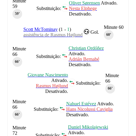
Minute
Oliver Sørensen
Ativado.
59
Substituição:
Nesta Elphege
Desativado.
59‎’‎
Minute 60
Scott McTominay
(
1
-
1
)
Gol.
assistência de Rasmus Højlund
60‎’‎
Christian Ordóñez
Minute
Ativado.
66
Substituição:
Adrián Bernabé
66‎’‎
Desativado.
Giovane Nascimento
Minute
Ativado.
66
Substituição:
Rasmus Højlund
66‎’‎
Desativado.
Minute
Nahuel Estévez
Ativado.
66
Substituição:
Hans Nicolussi Caviglia
Desativado.
66‎’‎
Daniel Mikolajewski
Minute
Ativado.
72
Substituição: