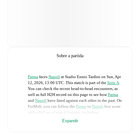
Sobre a partida
Parma
faces
Napoli
at
Stadio Ennio Tardini
on
Sun, Apr
12, 2026, 13:00 UTC
.
This match is part of the
Serie A
.
You can check the recent head-to-head encounters, as
well as full H2H record on this page to see how
Parma
and
Napoli
have fared against each other in the past. On
FotMob, you can follow the
Parma
vs
Napoli
live score
with a full set of match features, including:
Expandir
Live updates: Every goal, card, substitution and key
moment instantly delivered on FotMob.