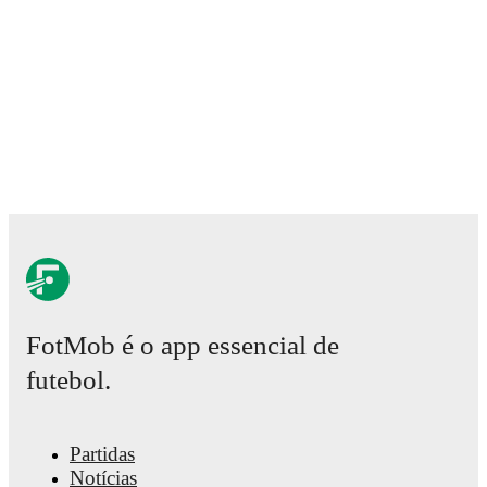
Real-time extensive stats powered by Opta:
Possession, shots, corners, big chances created, xG,
momentum, and shot maps.
The lineups are:
Sweden
(4-4-2)
:
Jennifer Falk
-
Smilla Holmberg
,
Amanda Nildén
,
Bella Andersson
,
Anna Sandberg
-
Monica Jusu Bah
,
Julia Zigiotti Olme
,
Filippa
Angeldal
,
Johanna Rytting Kaneryd
-
Stina
Blackstenius
,
Felicia Schröder
.
Italy
(3-5-2)
:
Laura Giuliani
-
Martina Lenzini
,
Cecilia Salvai
,
Angelica Soffia
-
Lucia Di Guglielmo
,
Giada Greggi
,
Arianna Caruso
,
Manuela Giugliano
,
Elisabetta Oliviero
-
Martina Piemonte
,
Sofia Cantore
.
FotMob é o app essencial de
Injury and suspension information are provided on
futebol.
FotMob ahead of every match, giving you the latest
team news before lineups are announced.
Partidas
Team form & Head-to-head history: Compare recent
Notícias
results and see how
Sweden
and
Italy
have performed