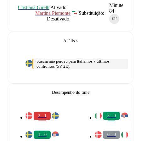
Minute
Cristiana Girelli
Ativado.
84
Martina Piemonte
Substituição:
Desativado.
84‎’‎
Análises
Suécia não perdeu para Itália nos 7 últimos
confrontos (5V, 2E).
Desempenho do time
2 - 1
3 - 0
1 - 0
0 - 0