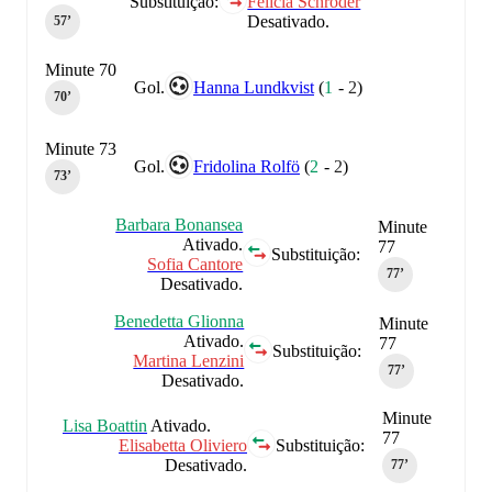
Substituição:
Felicia Schröder
Desativado.
57‎’‎
Minute 70
Gol.
Hanna Lundkvist
(
1
-
2
)
70‎’‎
Minute 73
Gol.
Fridolina Rolfö
(
2
-
2
)
73‎’‎
Barbara Bonansea
Minute
Ativado.
77
Substituição:
Sofia Cantore
77‎’‎
Desativado.
Benedetta Glionna
Minute
Ativado.
77
Substituição:
Martina Lenzini
77‎’‎
Desativado.
Minute
Lisa Boattin
Ativado.
77
Elisabetta Oliviero
Substituição:
Desativado.
77‎’‎