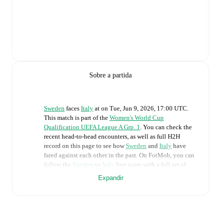
Sobre a partida
Sweden
faces
Italy
at
on
Tue, Jun 9, 2026, 17:00 UTC
.
This match is part of the
Women's World Cup
Qualification UEFA League A Grp. 1
. You can check the
recent head-to-head encounters, as well as full H2H
record on this page to see how
Sweden
and
Italy
have
fared against each other in the past. On FotMob, you can
follow the
Sweden
vs
Italy
live score with a full set of
match features, including:
Expandir
Live updates: Every goal, card, substitution and key
moment instantly delivered on FotMob.