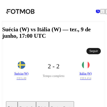
Pular para o conteúdo principal
Suécia (W) vs Itália (W) — ter., 9 de
junho, 17:00 UTC
Seguir
2 - 2
Suécia (W)
Itália (W)
Tempo completo
FIFA #
8
FIFA #
14