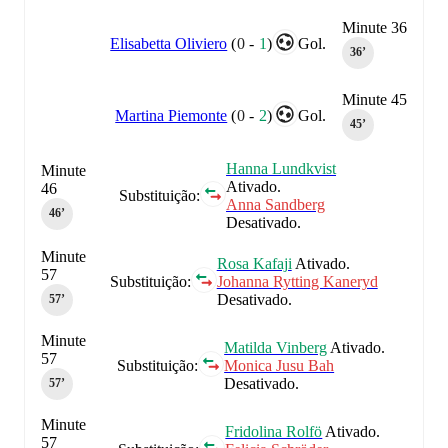
Minute 36
Elisabetta Oliviero
(
0
-
1
)
Gol.
36‎’‎
Minute 45
Martina Piemonte
(
0
-
2
)
Gol.
45‎’‎
Hanna Lundkvist
Minute
Ativado.
46
Substituição:
Anna Sandberg
46‎’‎
Desativado.
Minute
Rosa Kafaji
Ativado.
57
Substituição:
Johanna Rytting Kaneryd
Desativado.
57‎’‎
Minute
Matilda Vinberg
Ativado.
57
Substituição:
Monica Jusu Bah
Desativado.
57‎’‎
Minute
Fridolina Rolfö
Ativado.
57