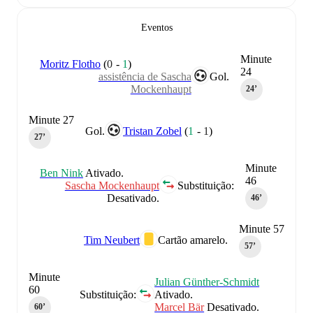
Eventos
Minute
Moritz Flotho
(
0
-
1
)
24
assistência de Sascha
Gol.
Mockenhaupt
24‎’‎
Minute 27
Gol.
Tristan Zobel
(
1
-
1
)
27‎’‎
Minute
Ben Nink
Ativado.
46
Sascha Mockenhaupt
Substituição:
Desativado.
46‎’‎
Minute 57
Tim Neubert
Cartão amarelo.
57‎’‎
Minute
Julian Günther-Schmidt
60
Substituição:
Ativado.
Marcel Bär
Desativado.
60‎’‎