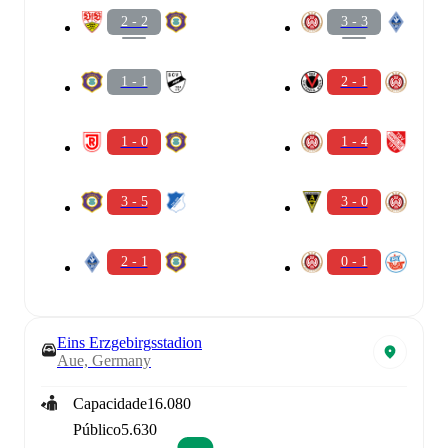
2 - 2
3 - 3
1 - 1
2 - 1
1 - 0
1 - 4
3 - 5
3 - 0
2 - 1
0 - 1
Eins Erzgebirgsstadion
Aue, Germany
Capacidade
16.080
Público
5.630