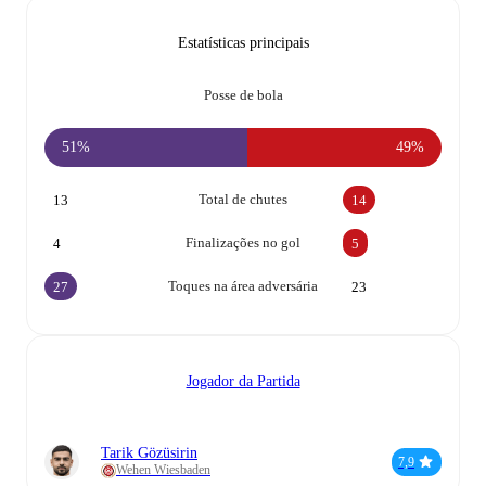
Estatísticas principais
Posse de bola
51%
49%
Total de chutes
13
14
Finalizações no gol
4
5
Toques na área adversária
27
23
Jogador da Partida
Tarik Gözüsirin
7,9
Wehen Wiesbaden