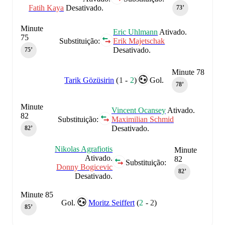
Fatih Kaya
Desativado.
73‎’‎
Minute
Eric Uhlmann
Ativado.
75
Substituição:
Erik Majetschak
Desativado.
75‎’‎
Minute 78
Tarik Gözüsirin
(
1
-
2
)
Gol.
78‎’‎
Minute
Vincent Ocansey
Ativado.
82
Substituição:
Maximilian Schmid
Desativado.
82‎’‎
Nikolas Agrafiotis
Minute
Ativado.
82
Substituição:
Donny Bogicevic
82‎’‎
Desativado.
Minute 85
Gol.
Moritz Seiffert
(
2
-
2
)
85‎’‎