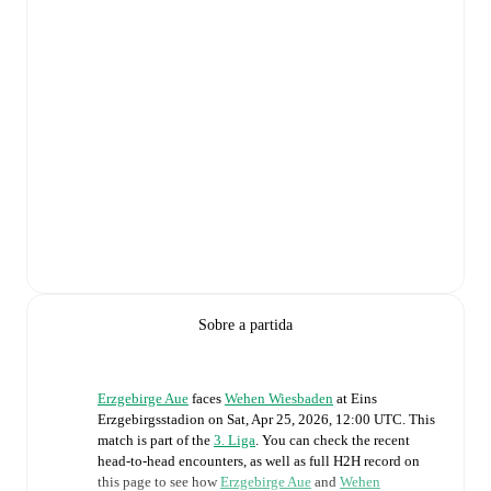
Sobre a partida
Erzgebirge Aue
faces
Wehen Wiesbaden
at
Eins
Erzgebirgsstadion
on
Sat, Apr 25, 2026, 12:00 UTC
.
This
match is part of the
3. Liga
. You can check the recent
head-to-head encounters, as well as full H2H record on
this page to see how
Erzgebirge Aue
and
Wehen