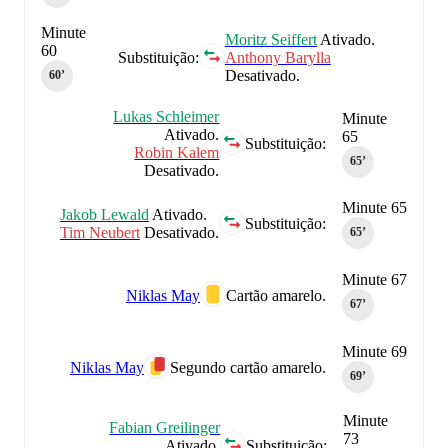
Minute
Moritz Seiffert
Ativado.
60
Substituição:
Anthony Barylla
Desativado.
60‎’‎
Lukas Schleimer
Minute
Ativado.
65
Substituição:
Robin Kalem
65‎’‎
Desativado.
Minute 65
Jakob Lewald
Ativado.
Substituição:
Tim Neubert
Desativado.
65‎’‎
Minute 67
Niklas May
Cartão amarelo.
67‎’‎
Minute 69
Niklas May
Segundo cartão amarelo.
69‎’‎
Minute
Fabian Greilinger
73
Ativado.
Substituição: