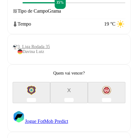
35%
Tipo de Campo
Grama
Tempo
19 °C
3. Liga Rodada 35
Davina Lutz
Quem vai vencer?
X
Jogue FotMob Predict