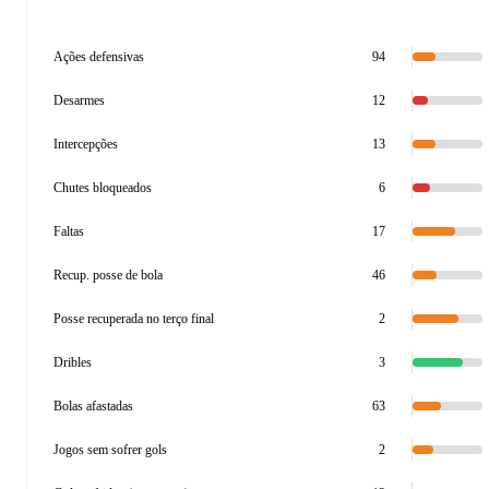
Ações defensivas
94
Desarmes
12
Intercepções
13
Chutes bloqueados
6
Faltas
17
Recup. posse de bola
46
Posse recuperada no terço final
2
Dribles
3
Bolas afastadas
63
Jogos sem sofrer gols
2