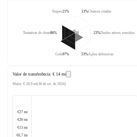
Toques
21%
13%
Chances criadas
Tentativas de chute
86%
23%
Duelos aéreos vencidos
Gols
97%
53%
Ações defensivas
Valor de transferência
:
€ 14 mi
Maior
:
€ 26,9 mi
(
30 de set. de 2024
)
€27 mi
€20 mi
€13 mi
€6,7 mi