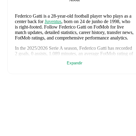
Federico Gatti
is a 28-year-old football player who plays as a
center back
for
Juventus
, born on 24 de junho de 1998, who
is right-footed
.
Follow Federico Gatti on FotMob for live
match updates, detailed statistics, career history, transfer news,
FotMob ratings, and comprehensive performance analytics.
In the
2025/2026
Serie A
season,
Federico Gatti
has recorded
2 goals, 0 assists, 1.089 minutes, an average FotMob rating of
6.72, 3 yellow cards
.
Expandir
Federico Gatti
scores highly on
Goals
compared to
center
backs
in the
Serie A
.
Federico Gatti
's
10
most recent matches are shown below.
Visit each match page for full details including lineups, match
events, and advanced statistics:
5 de agosto de 2026
:
1
-
0
win
away at
Chelsea
(
75 minutes
,
1 yellow card
,
6.7 FotMob rating
)
31 de julho de 2026
:
2
-
0
win
at home vs
Nice
(
90 minutes
,
7.5 FotMob rating
)
25 de julho de 2026
:
1
-
0
win
away at
Standard Liege
(
45
minutes
,
6.6 FotMob rating
)