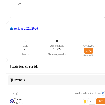
€0
Serie A
2025/2026
2
0
12
Gols
Assistências
Começou
21
1.089
6,72
Jogos
Minutos jogados
Avaliação
Estatísticas da partida
Juventus
5 de ago.
Amigáveis entre clubes
Chelsea
75‎’‎
6,7
V
E
D
0
-
1