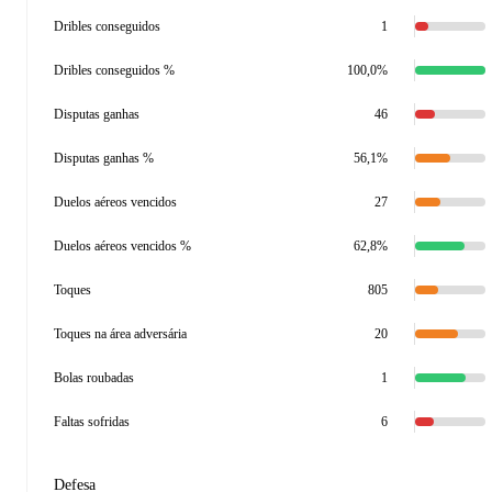
Dribles conseguidos
1
Dribles conseguidos %
100,0%
Disputas ganhas
46
Disputas ganhas %
56,1%
Duelos aéreos vencidos
27
Duelos aéreos vencidos %
62,8%
Toques
805
Toques na área adversária
20
Bolas roubadas
1
Faltas sofridas
6
Defesa