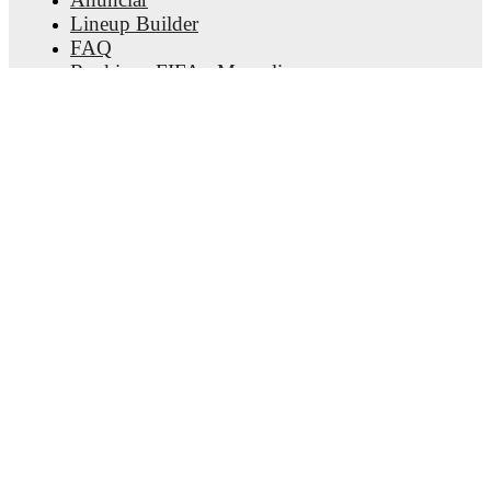
Lineup Builder
FAQ
Rankings FIFA - Masculino
Rankings FIFA - Feminino
Palpiteiro
Newsletter
Baixe o app
© Copyright
2026
FotMob