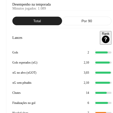
Desempenho na temporada
Minutos jogados
:
1.089
Total
Por 90
Rank
Lances
Gols
2
Gols esperados (xG)
2,10
xG no alvo (xGOT)
3,03
xG sem pênaltis
2,10
Chutes
14
Finalizações no gol
6