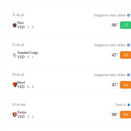
31 de jul.
Amigáveis entre clubes
Nice
90‎’‎
7,5
V
E
D
2
-
0
25 de jul.
Amigáveis entre clubes
Standard Liege
45‎’‎
6,6
V
E
D
0
-
1
18 de jul.
Amigáveis entre clubes
Basel
45‎’‎
6,4
V
E
D
0
-
0
24 de mai.
Serie A
Torino
90‎’‎
6,6
V
E
D
2
-
2