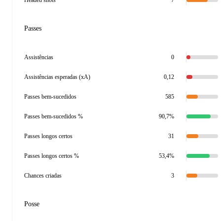
Headed shots
7
Passes
Assistências
0
Assistências esperadas (xA)
0,12
Passes bem-sucedidos
585
Passes bem-sucedidos %
90,7%
Passes longos certos
31
Passes longos certos %
53,4%
Chances criadas
3
Posse