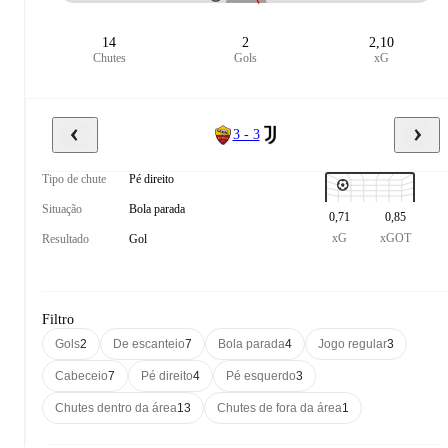
14
2
2,10
Chutes
Gols
xG
3 - 3
Tipo de chute
Pé direito
Situação
Bola parada
0,71
0,85
xG
xGOT
Resultado
Gol
Filtro
Gols
2
De escanteio
7
Bola parada
4
Jogo regular
3
Cabeceio
7
Pé direito
4
Pé esquerdo
3
Chutes dentro da área
13
Chutes de fora da área
1