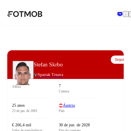
Pular para o conteúdo principal
Seguir
Stefan Skrbo
Spartak Trnava
7
Altura
Camisa
25 anos
Áustria
23 de jan. de 2001
País
€ 266,4 mil
30 de jun. de 2028
Valor de transferência
Fim do contrato