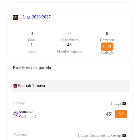
1. Liga
2026/2027
0
0
0
Gols
Assistências
Começou
1
45
6,89
Jogos
Minutos jogados
Avaliação
Estatísticas da partida
Spartak Trnava
2 de ago.
1. Liga
Komarno
45‎’‎
6,9
V
E
D
1
-
2
16 de mai.
1. Liga Championship Group