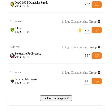
DAC 1904 Dunajska Streda
35‎’‎
6,1
V
E
D
3
-
0
10 de mai.
1. Liga Championship Group
Zilina
23‎’‎
6,2
V
E
D
1
-
0
3 de mai.
1. Liga Championship Group
Zeleziarne Podbrezova
11‎’‎
6,5
V
E
D
0
-
3
18 de abr.
1. Liga Championship Group
Zemplin Michalovce
11‎’‎
6,4
V
E
D
3
-
0
Todos os jogos