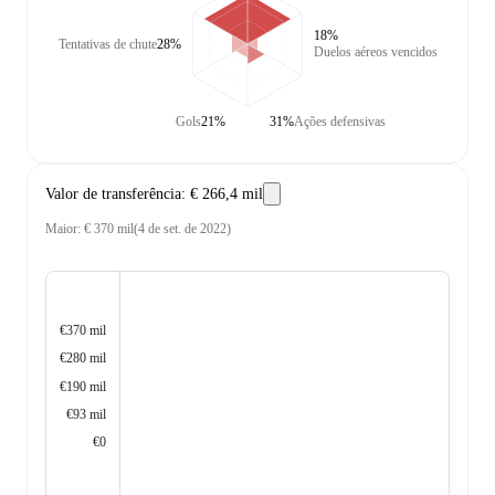
18%
Tentativas de chute
28%
Duelos aéreos vencidos
Gols
21%
31%
Ações defensivas
Valor de transferência
:
€ 266,4 mil
Maior
:
€ 370 mil
(
4 de set. de 2022
)
€370 mil
€280 mil
€190 mil
€93 mil
€0