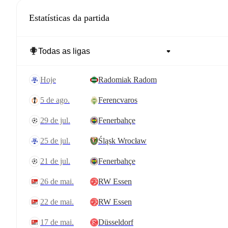
Estatísticas da partida
hoje
Radomiak Radom
5 de ago.
Ferencvaros
29 de jul.
Fenerbahçe
25 de jul.
Śląsk Wrocław
21 de jul.
Fenerbahçe
26 de mai.
RW Essen
22 de mai.
RW Essen
17 de mai.
Düsseldorf