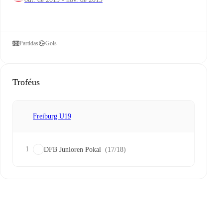
Partidas
Gols
Troféus
Freiburg U19
1
DFB Junioren Pokal
(17/18)