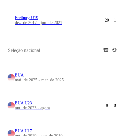
Freiburg U19
20
1
dez. de 2017 - jun. de 2021
Seleção nacional
EUA
mai. de 2025 - mar. de 2025
EUA U23
9
0
out. de 2023 - agora
EUA U17
out. de 2019 - nov. de 2019