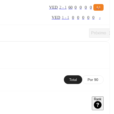
V
E
D
2
-
1
60
0
0
0
0
6,1
V
E
D
1
-
1
0
0
0
0
0
-
Próximo
Total
Por 90
Rank