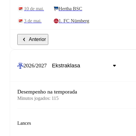
10 de mai.
Hertha BSC
3 de mai.
1. FC Nürnberg
Anterior
2026/2027
Desempenho na temporada
Minutos jogados
:
115
Lances