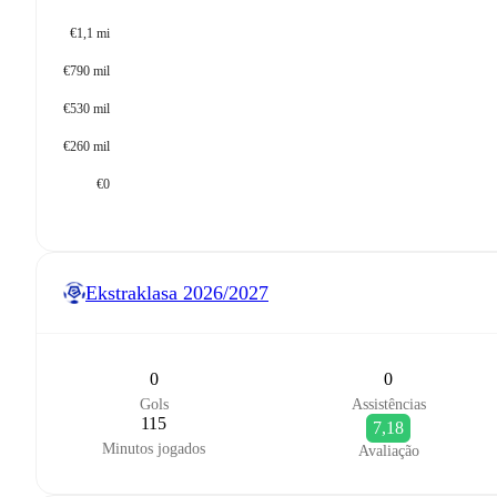
€1,1 mi
€790 mil
€530 mil
€260 mil
€0
Ekstraklasa
2026/2027
0
0
Gols
Assistências
115
7,18
Minutos jogados
Avaliação