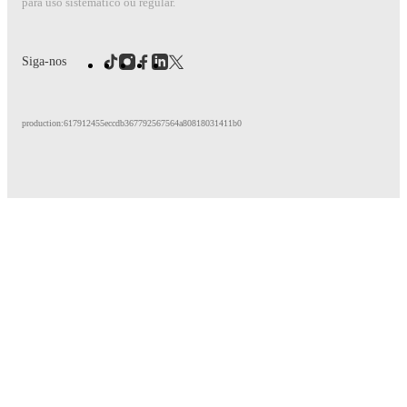
para uso sistemático ou regular.
Siga-nos
production:617912455eccdb367792567564a80818031411b0