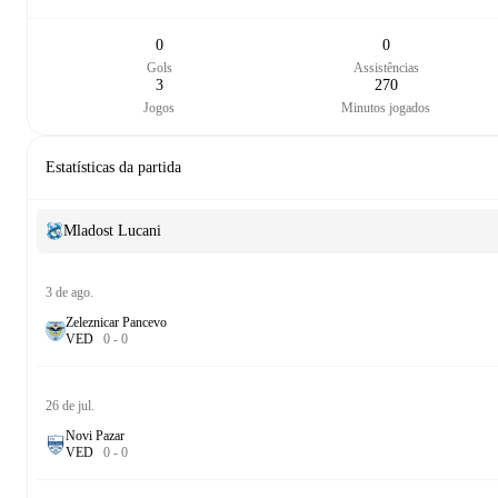
0
0
Gols
Assistências
3
270
Jogos
Minutos jogados
Estatísticas da partida
Mladost Lucani
3 de ago.
Zeleznicar Pancevo
V
E
D
0
-
0
26 de jul.
Novi Pazar
V
E
D
0
-
0