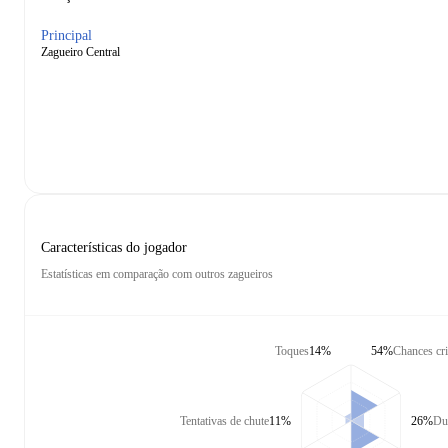
Principal
Zagueiro Central
Características do jogador
Estatísticas em comparação com outros zagueiros
Toques
14%
54%
Chances cr
Tentativas de chute
11%
26%
Due