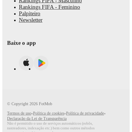
Rankings FIFA - Masculino
Rankings FIFA - Feminino
Palpiteiro
Newsletter
Baixe o app
© Copyright
2026
FotMob
Termos de uso
•
Política de cookies
•
Política de privacidade
•
Declaração da Lei de Transparência
Não é permitido o uso de serviços automáticos (robôs,
rastreadores, indexação etc.) bem como outros métodos