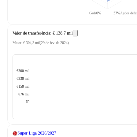
Gols
0%
57%
Ações defe
Valor de transferência
:
€ 138,7 mil
Maior
:
€ 304,3 mil
(
29 de fev. de 2024
)
€300 mil
€230 mil
€150 mil
€76 mil
€0
Super Liga
2026/2027