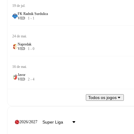
19 de jul.
FK Radnik Surdulica
V
E
D
1
-
1
24 de mai.
Napredak
V
E
D
1
-
0
16 de mai.
Javor
V
E
D
2
-
4
Todos os jogos
2026/2027