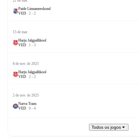
22 de mar.
Paide Linnameeskond
V
E
D
2
-
2
15 de mar.
Harju Jalgpallikool
V
E
D
1
-
3
8 de nov. de 2025
Harju Jalgpallikool
V
E
D
2
-
2
2 de nov. de 2025
Narva Trans
V
E
D
0
-
4
Todos os jogos