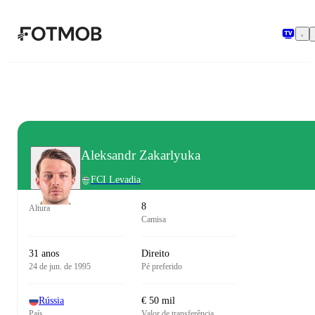
Pular para o conteúdo principal
Aleksandr Zakarlyuka
FCI Levadia
8
Altura
Camisa
31 anos
Direito
24 de jun. de 1995
Pé preferido
Rússia
€ 50 mil
País
Valor de transferência