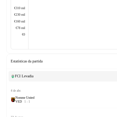
€310 mil
€230 mil
€160 mil
€78 mil
€0
Estatísticas da partida
FCI Levadia
4 de abr.
Nomme United
V
E
D
1
-
1