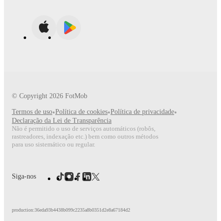
© Copyright
2026
FotMob
Termos de uso
•
Política de cookies
•
Política de privacidade
•
Declaração da Lei de Transparência
Não é permitido o uso de serviços automáticos (robôs,
rastreadores, indexação etc.) bem como outros métodos
para uso sistemático ou regular.
Siga-nos
production:36eda93b4438b099c2235a8b0351d2e8a67184d2