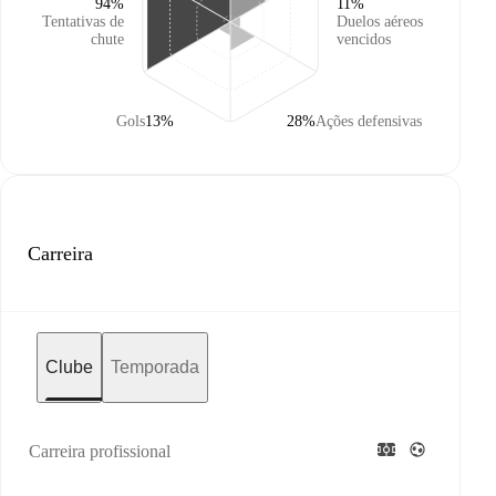
94%
11%
Tentativas de
Duelos aéreos
chute
vencidos
Gols
13%
28%
Ações defensivas
Carreira
Clube
Temporada
Carreira profissional