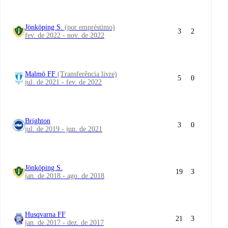
Jönköping S.
(por empréstimo)
3
2
fev. de 2022 - nov. de 2022
Malmö FF
(Transferência livre)
5
0
jul. de 2021 - fev. de 2022
Brighton
3
0
jul. de 2019 - jun. de 2021
Jönköping S.
19
3
jan. de 2018 - ago. de 2018
Husqvarna FF
21
3
jan. de 2017 - dez. de 2017