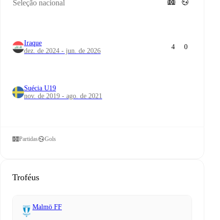
Seleção nacional
Iraque
4
0
dez. de 2024 - jun. de 2026
Suécia U19
nov. de 2019 - ago. de 2021
Partidas
Gols
Troféus
Malmö FF