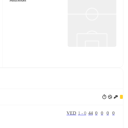
Midfielder
V
E
D
1
-
0
44
0
0
0
0