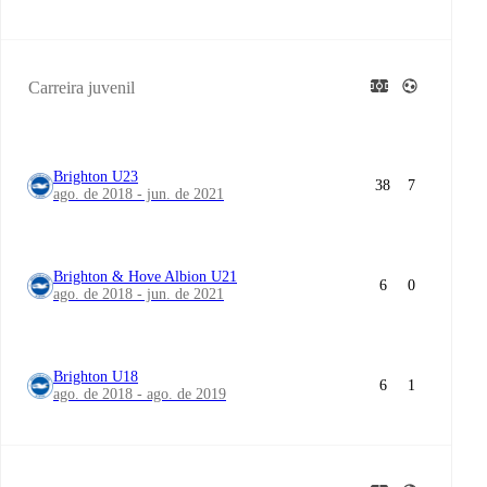
Carreira juvenil
Brighton U23
38
7
ago. de 2018 - jun. de 2021
Brighton & Hove Albion U21
6
0
ago. de 2018 - jun. de 2021
Brighton U18
6
1
ago. de 2018 - ago. de 2019