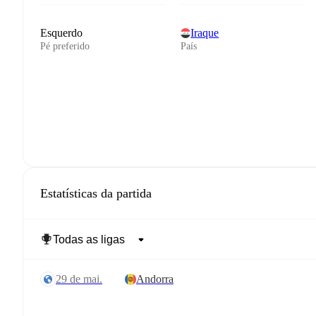
Esquerdo
Iraque
Pé preferido
País
Estatísticas da partida
29 de mai.
Andorra