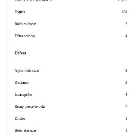
Duelos aéreos vencidos %
25,0%
Toques
108
Bolas roubadas
2
Faltas sofridas
4
Defesa
Ações defensivas
8
Desarmes
3
Intercepções
4
Recup. posse de bola
7
Dribles
1
Bolas afastadas
1