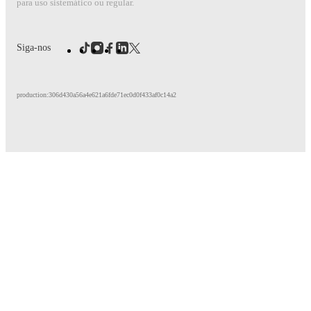
para uso sistemático ou regular.
Siga-nos
production:306d430a56a4e621a6fde71ec0d0f433af0c14a2