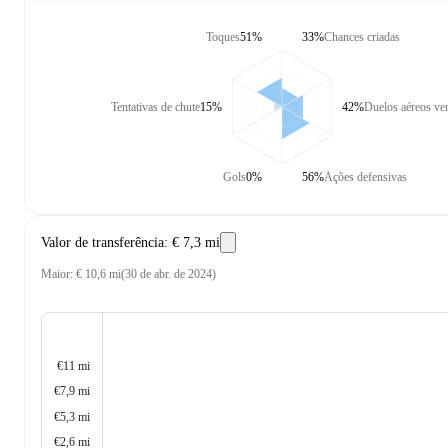
Toques
51%
33%
Chances criadas
Tentativas de chute
15%
42%
Duelos aéreos ve
Gols
0%
56%
Ações defensivas
Valor de transferência
:
€ 7,3 mi
Maior
:
€ 10,6 mi
(
30 de abr. de 2024
)
€11 mi
€7,9 mi
€5,3 mi
€2,6 mi