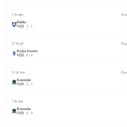
1 de ago.
Pre
Baltika
V
E
D
2
-
1
25 de jul.
Pre
Krylya Sovetov
V
E
D
0
-
0
11 de mai.
Pre
Krasnodar
V
E
D
2
-
1
7 de mai.
Krasnodar
V
E
D
0
-
0