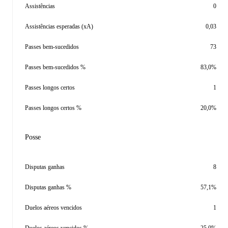
Assistências
0
Assistências esperadas (xA)
0,03
Passes bem-sucedidos
73
Passes bem-sucedidos %
83,0%
Passes longos certos
1
Passes longos certos %
20,0%
Posse
Disputas ganhas
8
Disputas ganhas %
57,1%
Duelos aéreos vencidos
1