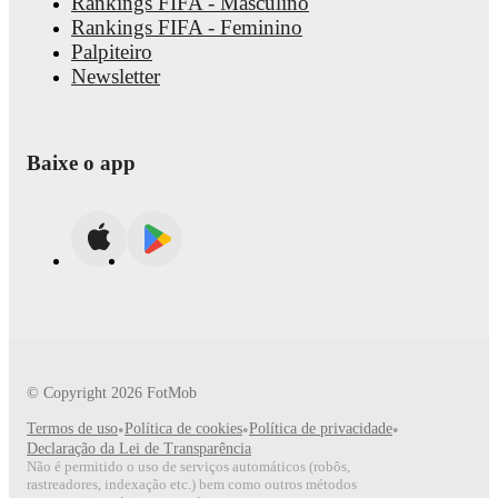
Rankings FIFA - Masculino
Rankings FIFA - Feminino
Palpiteiro
Newsletter
Baixe o app
© Copyright
2026
FotMob
Termos de uso
•
Política de cookies
•
Política de privacidade
•
Declaração da Lei de Transparência
Não é permitido o uso de serviços automáticos (robôs,
rastreadores, indexação etc.) bem como outros métodos