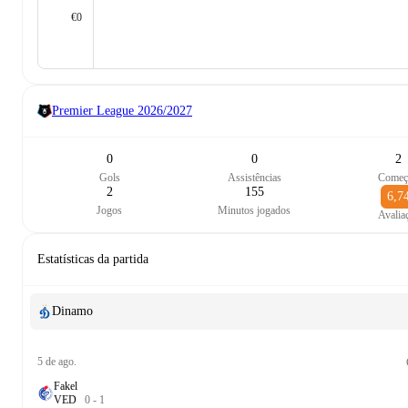
€0
Premier League
2026/2027
0
0
2
Gols
Assistências
Começ
2
155
6,7
Jogos
Minutos jogados
Avalia
Estatísticas da partida
Dinamo
5 de ago.
Fakel
V
E
D
0
-
1