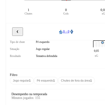
1
0
0,
Chutes
Gols
x
0 - 0
Tipo de chute
Pé esquerdo
Situação
Jogo regular
0,05
xG
Resultado
Tentativa defendida
Filtro
Jogo regular
1
Pé esquerdo
1
Chutes de fora da área
1
Desempenho na temporada
Minutos jogados
:
155