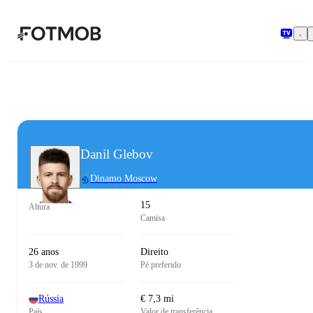
Pular para o conteúdo principal
Danil Glebov
Dinamo Moscow
15
Altura
Camisa
26 anos
Direito
3 de nov. de 1999
Pé preferido
Rússia
€ 7,3 mi
País
Valor de transferência