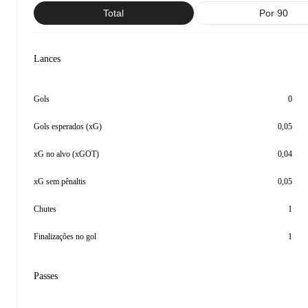
Total
Por 90
Lances
Gols
0
Gols esperados (xG)
0,05
xG no alvo (xGOT)
0,04
xG sem pênaltis
0,05
Chutes
1
Finalizações no gol
1
Passes