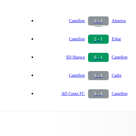
1 - 1
Castellon
Almeria
2 - 1
Castellon
Eibar
0 - 1
SD Huesca
Castellon
1 - 1
Castellon
Cadiz
1 - 1
AD Ceuta FC
Castellon