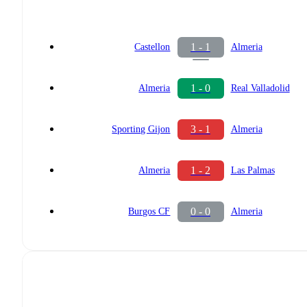
1 - 1
Castellon
Almeria
1 - 0
Almeria
Real Valladolid
3 - 1
Sporting Gijon
Almeria
1 - 2
Almeria
Las Palmas
0 - 0
Burgos CF
Almeria