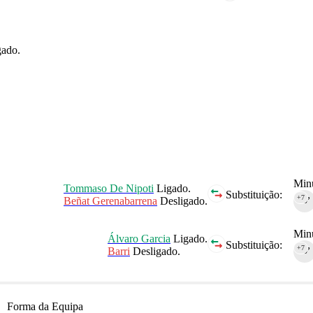
gado.
Minu
Tommaso De Nipoti
Ligado.
Substituição:
+7
Beñat Gerenabarrena
Desligado.
90‎’‎
Minu
Álvaro Garcia
Ligado.
Substituição:
+7
Barri
Desligado.
90‎’‎
Forma da Equipa