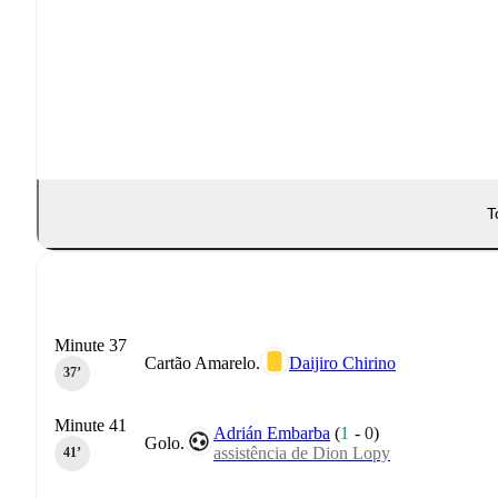
T
Minute 37
Cartão Amarelo.
Daijiro Chirino
37‎’‎
Minute 41
Adrián Embarba
(
1
-
0
)
Golo.
assistência de Dion Lopy
41‎’‎