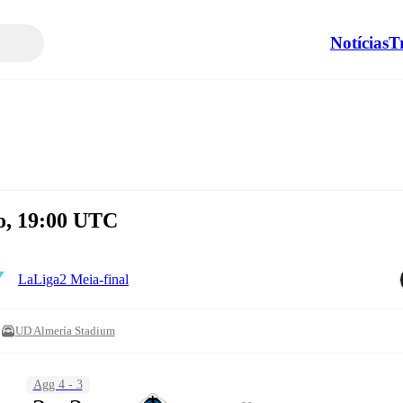
Notícias
T
ho, 19:00 UTC
LaLiga2 Meia-final
UD Almería Stadium
Agg 4 - 3