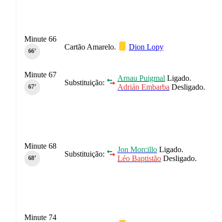
Minute 66
Cartão Amarelo.
Dion Lopy
66‎’‎
Minute 67
Arnau Puigmal
Ligado.
Substituição:
Adrián Embarba
Desligado.
67‎’‎
Minute 68
Jon Morcillo
Ligado.
Substituição:
Léo Baptistão
Desligado.
68‎’‎
Minute 74