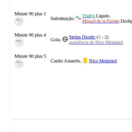
Minute 90 plus 1
Thalys
Ligado.
Substituição:
+1
Miguel de la Fuente
Desli
90‎’‎
Minute 90 plus 4
Stefan Dzodic
(
3
-
2
)
Golo.
+4
assistência de Nico Melamed
90‎’‎
Minute 90 plus 5
Cartão Amarelo.
Nico Melamed
+5
90‎’‎