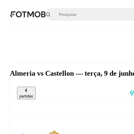
Saltar para o conteúdo principal
Almeria vs Castellon — terça, 9 de jun
partidas