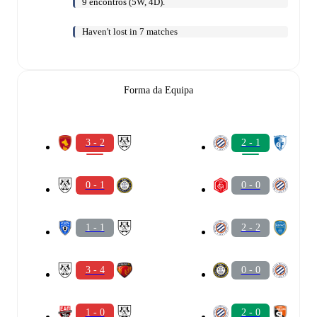
9 encontros (5W, 4D).
Haven't lost in 7 matches
Forma da Equipa
3 - 2
2 - 1
0 - 1
0 - 0
1 - 1
2 - 2
3 - 4
0 - 0
1 - 0
2 - 0