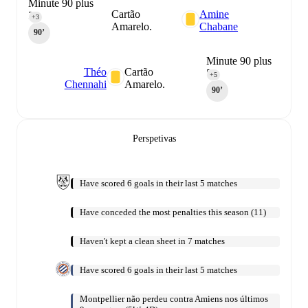
Minute 90 plus
Cartão
Amine
3
+3
Amarelo.
Chabane
90‎’‎
Minute 90 plus
Théo
Cartão
5
+5
Chennahi
Amarelo.
90‎’‎
Perspetivas
Have scored 6 goals in their last 5 matches
Have conceded the most penalties this season (11)
Haven't kept a clean sheet in 7 matches
Have scored 6 goals in their last 5 matches
Montpellier não perdeu contra Amiens nos últimos