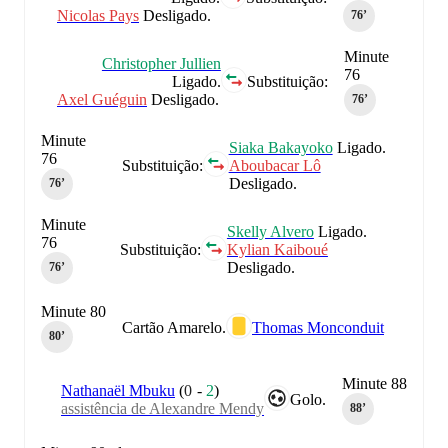
Nicolas Pays
Desligado.
76‎’‎
Minute
Christopher Jullien
76
Ligado.
Substituição:
Axel Guéguin
Desligado.
76‎’‎
Minute
Siaka Bakayoko
Ligado.
76
Substituição:
Aboubacar Lô
Desligado.
76‎’‎
Minute
Skelly Alvero
Ligado.
76
Substituição:
Kylian Kaiboué
Desligado.
76‎’‎
Minute 80
Cartão Amarelo.
Thomas Monconduit
80‎’‎
Minute 88
Nathanaël Mbuku
(
0
-
2
)
Golo.
assistência de Alexandre Mendy
88‎’‎