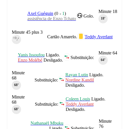
Minute 18
Axel Guéguin
(
0
-
1
)
Golo.
assistência de Enzo Tchato
18‎’‎
Minute 45 plus 3
Cartão Amarelo.
Teddy Averlant
+3
45‎’‎
Minute 64
Yanis Issoufou
Ligado.
Substituição:
Enzo Molébé
Desligado.
64‎’‎
Minute
Rayan Lutin
Ligado.
68
Substituição:
Nordine Kandil
Desligado.
68‎’‎
Minute
Coleen Louis
Ligado.
68
Substituição:
Teddy Averlant
Desligado.
68‎’‎
Minute
Nathanaël Mbuku
76
Ligado.
Substituição: