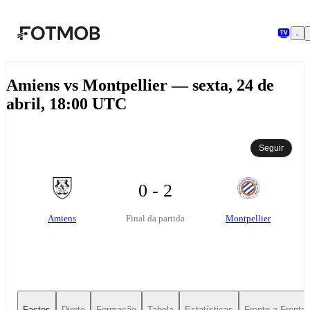
Saltar para o conteúdo principal
Amiens vs Montpellier — sexta, 24 de
abril, 18:00 UTC
Seguir
0 - 2
Amiens
Montpellier
Final da partida
Factos
Direto
Formação
Tabela
Estatísticas
Frente-a-Frente