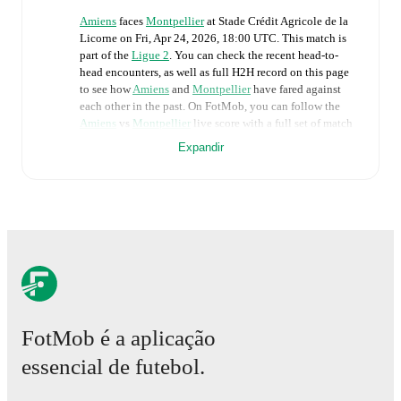
Amiens
faces
Montpellier
at
Stade Crédit Agricole de la
Licorne
on
Fri, Apr 24, 2026, 18:00 UTC
.
This match is
part of the
Ligue 2
. You can check the recent head-to-
head encounters, as well as full H2H record on this page
to see how
Amiens
and
Montpellier
have fared against
each other in the past. On FotMob, you can follow the
Amiens
vs
Montpellier
live score with a full set of match
features, including:
Expandir
Live updates: Every goal, card, substitution and key
moment instantly delivered on FotMob.
Real-time extensive stats powered by Opta:
Possession, shots, corners, big chances created, xG,
momentum, and shot maps.
The lineups are:
FotMob é a aplicação
Amiens
(3-4-3)
:
Alexis Sauvage
-
Amine Chabane
,
Thomas Monconduit
,
Aboubacar Lô
-
Teddy Averlant
,
essencial de futebol.
Ibrahim Fofana
,
Kylian Kaiboué
,
Antoine Léautey
-
Nordine Kandil
,
Samuel Ntamack
,
Ilyès Hamache
.