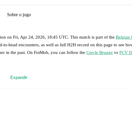
Sobre o jogo
dion
on
Fri, Apr 24, 2026, 18:45 UTC
.
This match is part of the
Belgian 
d-to-head encounters, as well as full H2H record on this page to see h
her in the past. On FotMob, you can follow the
Cercle Brugge
vs
FCV D
 moment instantly delivered on FotMob.
Expandir
on, shots, corners, big chances created, xG, momentum, and shot maps.
mmanuel Kakou
,
Geoffrey Kondo
-
Valy Konaté
,
Ibrahima Diaby
,
Hann
é
,
Steve Ngoura
.