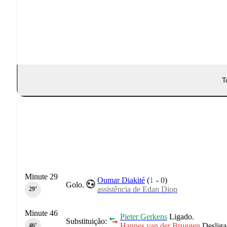
T
Minute 29
Oumar Diakité
(
1
-
0
)
Golo.
assistência de Edan Diop
29‎’‎
Minute 46
Pieter Gerkens
Ligado.
Substituição:
Hannes van der Bruggen
Desliga
46‎’‎