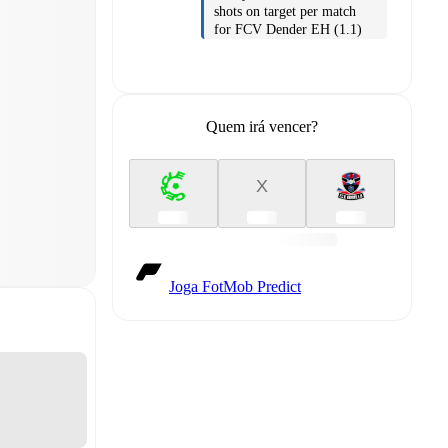
shots on target per match
for FCV Dender EH (1.1)
Quem irá vencer?
X
Joga FotMob Predict