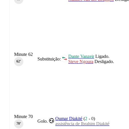
Minute 62
Dante Vanzeir
Ligado.
Substituição:
Steve Ngoura
Desligado.
62‎’‎
Minute 70
Oumar Diakité
(
2
-
0
)
Golo.
assistência de Ibrahim Diakité
70‎’‎