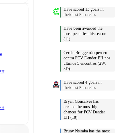
Have scored 13 goals in
their last 5 matches
Have been awarded the
most penalties this season
e
(11)
Cercle Brugge não perdeu
m
contra FCV Dender EH nos
últimos 5 encontros (2W,
3D).
 EH
Have scored 4 goals in
their last 5 matches
Bryan Goncalves has
created the most big
 EH
chances for FCV Dender
EH (10)
Bruny Nsimba has the most