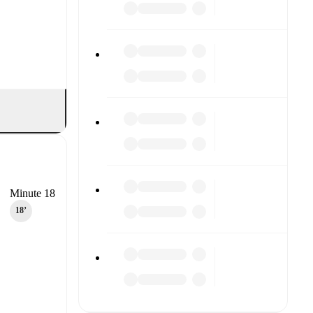
Minute 18
18‎’‎