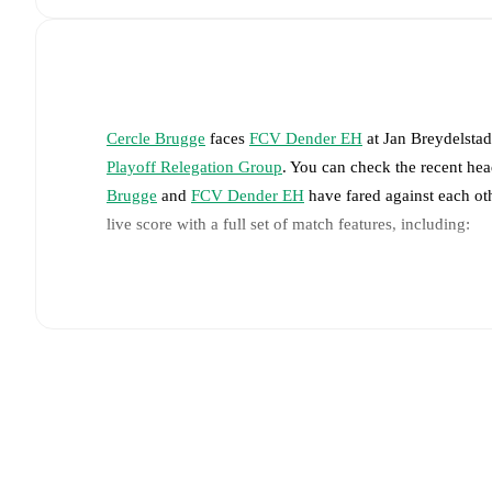
Cercle Brugge
faces
FCV Dender EH
at
Jan Breydelsta
Playoff Relegation Group
. You can check the recent hea
Brugge
and
FCV Dender EH
have fared against each ot
live score with a full set of match features, including:
Live updates: Every goal, card, substitution and key
Real-time extensive stats powered by Opta: Possessi
The lineups are:
Cercle Brugge
(3-5-2)
:
Warleson
-
Ibrahim Diakité
,
E
Bruggen
,
Edan Diop
,
Flávio Nazinho
-
Oumar Diakit