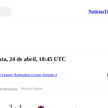
Notícias
T
a, 24 de abril, 18:45 UTC
o League Relegation Group Jornada 4
reydelstadion
Michiel Allaerts
2 - 1