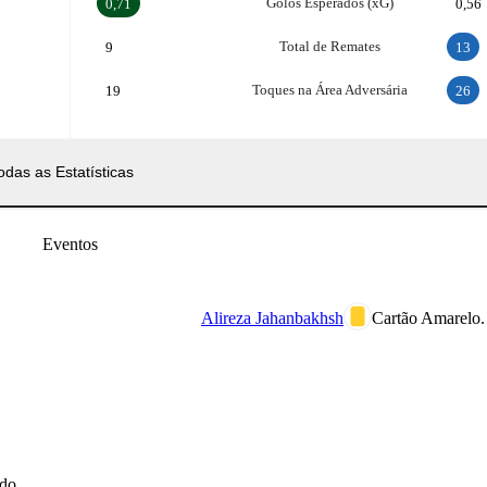
Golos Esperados (xG)
0,71
0,56
Total de Remates
9
13
Toques na Área Adversária
19
26
odas as Estatísticas
Eventos
Alireza Jahanbakhsh
Cartão Amarelo.
do.