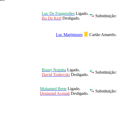
Luc De Fougerolles
Ligado.
Substituição:
Bo De Kerf
Desligado.
Luc Marijnissen
Cartão Amarelo.
Bruny Nsimba
Ligado.
Substituição:
David Toshevski
Desligado.
Mohamed Berte
Ligado.
Substituição:
Desmond Acquah
Desligado.