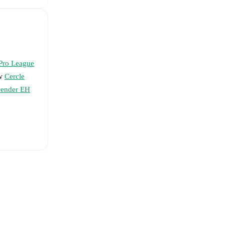
Pro League
ow
Cercle
ender EH
es van der