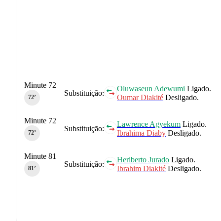
Minute 72
Oluwaseun Adewumi
Ligado.
Substituição:
Oumar Diakité
Desligado.
72‎’‎
Minute 72
Lawrence Agyekum
Ligado.
Substituição:
Ibrahima Diaby
Desligado.
72‎’‎
Minute 81
Heriberto Jurado
Ligado.
Substituição:
Ibrahim Diakité
Desligado.
81‎’‎