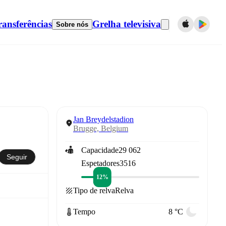
ransferências
Grelha televisiva
Sobre nós
Jan Breydelstadion
Brugge, Belgium
Capacidade
29 062
Seguir
Espetadores
3516
12%
Tipo de relva
Relva
Tempo
8 °C