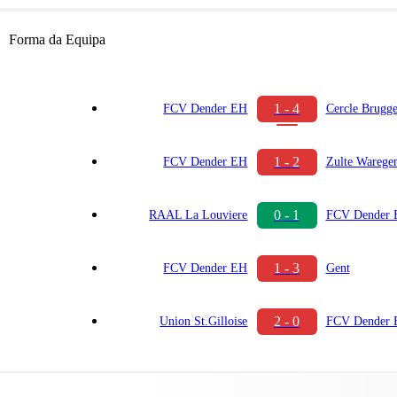
Forma da Equipa
1 - 4
FCV Dender EH
Cercle Brugg
1 - 2
FCV Dender EH
Zulte Warege
0 - 1
RAAL La Louviere
FCV Dender
1 - 3
FCV Dender EH
Gent
2 - 0
Union St.Gilloise
FCV Dender