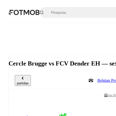
Saltar para o conteúdo principal
Cercle Brugge vs FCV Dender EH — sext
Belgian Pr
partidas
Jan B