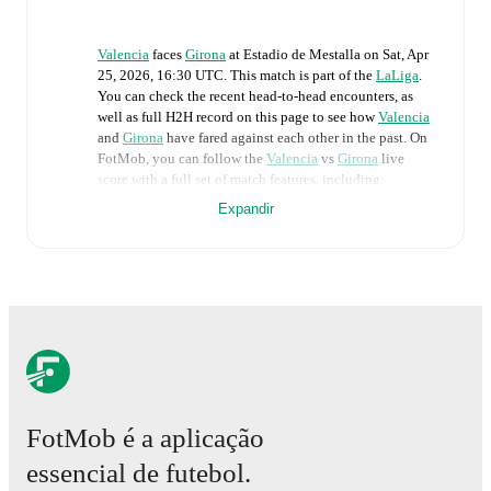
Valencia
faces
Girona
at
Estadio de Mestalla
on
Sat, Apr
25, 2026, 16:30 UTC
.
This match is part of the
LaLiga
.
You can check the recent head-to-head encounters, as
well as full H2H record on this page to see how
Valencia
and
Girona
have fared against each other in the past. On
FotMob, you can follow the
Valencia
vs
Girona
live
score with a full set of match features, including:
Expandir
Live updates: Every goal, card, substitution and key
moment instantly delivered on FotMob.
Real-time extensive stats powered by Opta:
Possession, shots, corners, big chances created, xG,
momentum, and shot maps.
The lineups are:
Valencia
(4-4-2)
:
Stole Dimitrievski
-
Renzo Saravia
,
FotMob é a aplicação
César Tárrega
,
Pepelu
,
José Gayà
-
Luis Rioja
,
Javier
essencial de futebol.
Guerra
,
Guido Rodríguez
,
Largie Ramazani
-
Umar
Sadiq
,
Lucas Beltrán
.