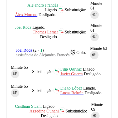
Minute
Alejandro Francés
61
Ligado.
Substituição:
Álex Moreno
Desligado.
61‎’‎
Minute
Joel Roca
Ligado.
61
Thomas Lemar
Substituição:
Desligado.
61‎’‎
Minute 63
Joel Roca
(
2
-
1
)
Golo.
assistência de Alejandro Francés
63‎’‎
Minute 65
Filip Ugrinic
Ligado.
Substituição:
Javier Guerra
Desligado.
65‎’‎
Minute 65
Diego López
Ligado.
Substituição:
Lucas Beltrán
Desligado.
65‎’‎
Minute
Cristhian Stuani
Ligado.
69
Azzedine Ounahi
Substituição:
Desligado.
69‎’‎