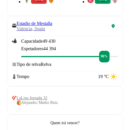
Estadio de Mestalla
Valencia, Spain
Capacidade
49 430
Espetadores
44 394
90%
Tipo de relva
Relva
Tempo
19 °C
LaLiga Jornada 32
Alejandro Muñíz Ruiz
Quem irá vencer?