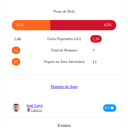
Posse de Bola
37%
63%
Golos Esperados (xG)
1,40
1,56
Total de Remates
12
7
Toques na Área Adversária
25
13
Homem do Jogo
José Gayà
8,4
Valencia
Eventos