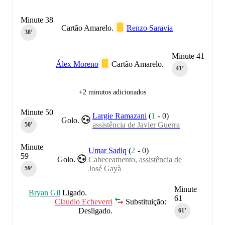
Minute 38
Cartão Amarelo.
Renzo Saravia
38‎’‎
Minute 41
Álex Moreno
Cartão Amarelo.
41‎’‎
+2 minutos adicionados
Minute 50
Largie Ramazani
(
1
-
0
)
Golo.
assistência de Javier Guerra
50‎’‎
Minute
Umar Sadiq
(
2
-
0
)
59
Golo.
Cabeceamento,
assistência de
José Gayà
59‎’‎
Minute
Bryan Gil
Ligado.
61
Claudio Echeverri
Substituição:
Desligado.
61‎’‎