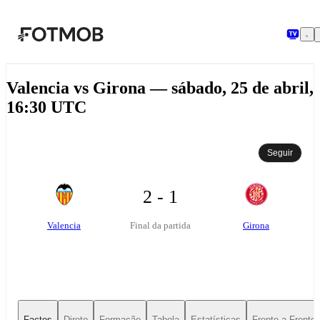
Saltar para o conteúdo principal
Valencia vs Girona — sábado, 25 de abril,
16:30 UTC
Seguir
2 - 1
Valencia
Girona
Final da partida
Factos
Direto
Formação
Tabela
Estatísticas
Frente-a-Frente