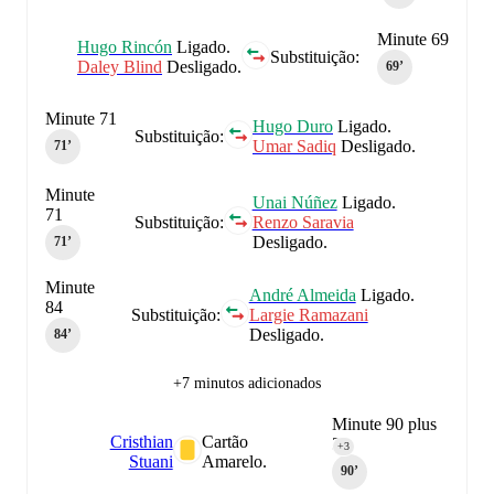
Minute 69
Hugo Rincón
Ligado.
Substituição:
Daley Blind
Desligado.
69‎’‎
Minute 71
Hugo Duro
Ligado.
Substituição:
Umar Sadiq
Desligado.
71‎’‎
Minute
Unai Núñez
Ligado.
71
Substituição:
Renzo Saravia
Desligado.
71‎’‎
Minute
André Almeida
Ligado.
84
Substituição:
Largie Ramazani
Desligado.
84‎’‎
+7 minutos adicionados
Minute 90 plus
Cristhian
Cartão
3
+3
Stuani
Amarelo.
90‎’‎