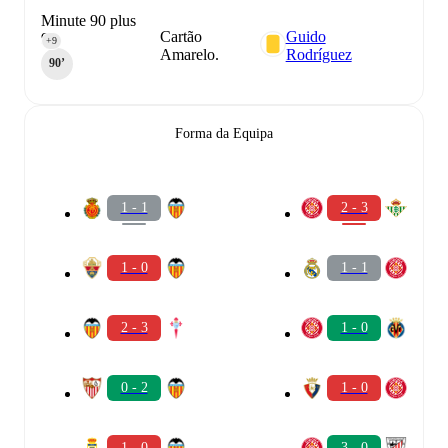
Minute 90 plus
Cartão
Guido
9
+9
Amarelo.
Rodríguez
90‎’‎
Forma da Equipa
1 - 1
2 - 3
1 - 0
1 - 1
2 - 3
1 - 0
0 - 2
1 - 0
1 - 0
3 - 0