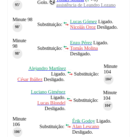
Golo.
assistência de Leandro Lozano
95‎’‎
Minute 98
Lucas Gómez
Ligado.
Substituição:
Nicolás Oroz
Desligado.
98‎’‎
Minute
Enzo Pérez
Ligado.
98
Substituição:
Tomás Molina
Desligado.
98‎’‎
Minute
Alejandro Martínez
104
Ligado.
Substituição:
César Ibáñez
Desligado.
104‎’‎
Luciano Giménez
Minute
Ligado.
104
Substituição:
Lucas Blondel
104‎’‎
Desligado.
Minute
Érik Godoy
Ligado.
106
Substituição:
Alan Lescano
Desligado.
106‎’‎