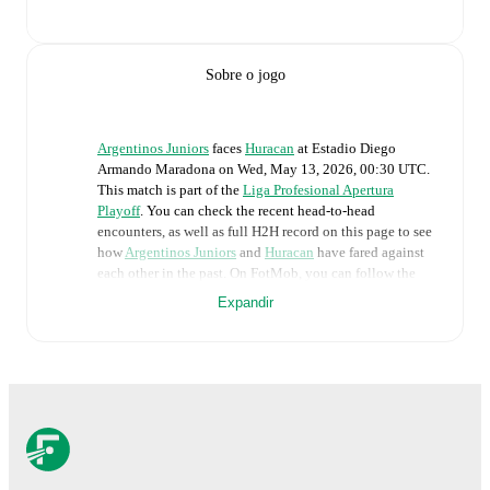
Sobre o jogo
Argentinos Juniors
faces
Huracan
at
Estadio Diego
Armando Maradona
on
Wed, May 13, 2026, 00:30 UTC
.
This match is part of the
Liga Profesional Apertura
Playoff
. You can check the recent head-to-head
encounters, as well as full H2H record on this page to see
how
Argentinos Juniors
and
Huracan
have fared against
each other in the past. On FotMob, you can follow the
Argentinos Juniors
vs
Huracan
live score with a full set of
Expandir
match features, including:
Live updates: Every goal, card, substitution and key
moment instantly delivered on FotMob.
Real-time extensive stats powered by Opta:
Possession, shots, corners, big chances created, xG,
momentum, and shot maps.