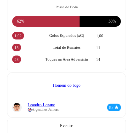
Posse de Bola
62%
38%
Golos Esperados (xG)
1,02
1,00
Total de Remates
18
11
Toques na Área Adversária
23
14
Homem do Jogo
Leandro Lozano
8,7
Argentinos Juniors
Eventos