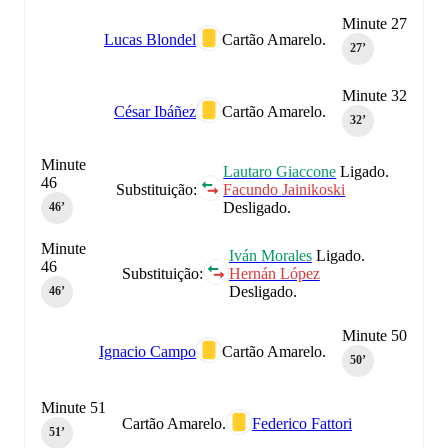
Minute 27
Lucas Blondel
Cartão Amarelo.
27‎’‎
Minute 32
César Ibáñez
Cartão Amarelo.
32‎’‎
Minute
Lautaro Giaccone
Ligado.
46
Substituição:
Facundo Jainikoski
Desligado.
46‎’‎
Minute
Iván Morales
Ligado.
46
Substituição:
Hernán López
Desligado.
46‎’‎
Minute 50
Ignacio Campo
Cartão Amarelo.
50‎’‎
Minute 51
Cartão Amarelo.
Federico Fattori
51‎’‎