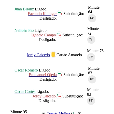
Minute
Juan Bisanz
Ligado.
64
Facundo Kalinger
Substituição:
Desligado.
64‎’‎
Minute
Nehuén Paz
Ligado.
72
Ignacio Campo
Substituição:
Desligado.
72‎’‎
Minute 76
Jordy Caicedo
Cartão Amarelo.
76‎’‎
Minute
Óscar Romero
Ligado.
83
Emmanuel Ojeda
Substituição:
Desligado.
83‎’‎
Minute
Oscar Cortés
Ligado.
83
Jordy Caicedo
Substituição:
Desligado.
83‎’‎
Minute 95
Tomás Molina
(
1
-
0
)