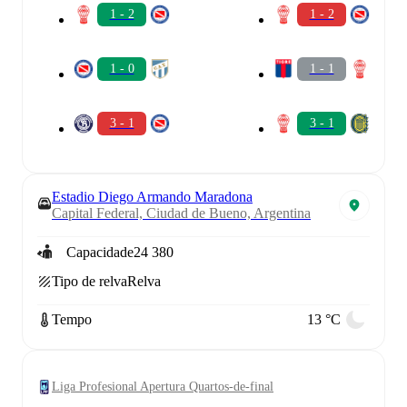
1 - 2
1 - 2
1 - 0
1 - 1
3 - 1
3 - 1
Estadio Diego Armando Maradona
Capital Federal, Ciudad de Bueno, Argentina
Capacidade
24 380
Tipo de relva
Relva
Tempo
13 °C
Liga Profesional Apertura Quartos-de-final