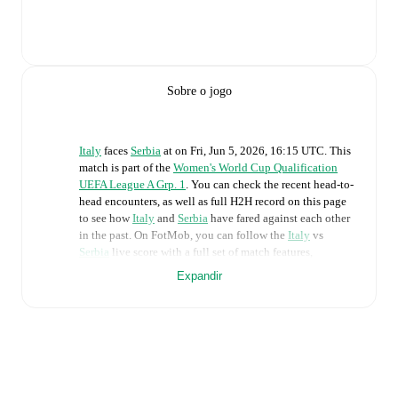
Sobre o jogo
Italy
faces
Serbia
at
on
Fri, Jun 5, 2026, 16:15 UTC
.
This
match is part of the
Women's World Cup Qualification
UEFA League A Grp. 1
. You can check the recent head-to-
head encounters, as well as full H2H record on this page
to see how
Italy
and
Serbia
have fared against each other
in the past. On FotMob, you can follow the
Italy
vs
Serbia
live score with a full set of match features,
including:
Expandir
Live updates: Every goal, card, substitution and key
moment instantly delivered on FotMob.
Real-time extensive stats powered by Opta:
Possession, shots, corners, big chances created, xG,