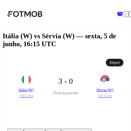
Saltar para o conteúdo principal
Itália (W) vs Sérvia (W) — sexta, 5 de
junho, 16:15 UTC
Seguir
3 - 0
Itália (W)
Sérvia (W)
Final da partida
FIFA #
14
FIFA #
34