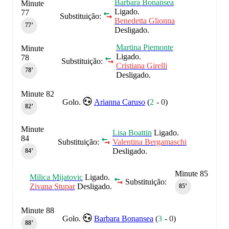
Barbara Bonansea
Minute
Ligado.
77
Substituição:
Benedetta Glionna
77‎’‎
Desligado.
Martina Piemonte
Minute
Ligado.
78
Substituição:
Cristiana Girelli
78‎’‎
Desligado.
Minute 82
Golo.
Arianna Caruso
(
2
-
0
)
82‎’‎
Minute
Lisa Boattin
Ligado.
84
Substituição:
Valentina Bergamaschi
Desligado.
84‎’‎
Minute 85
Milica Mijatovic
Ligado.
Substituição:
Zivana Stupar
Desligado.
85‎’‎
Minute 88
Golo.
Barbara Bonansea
(
3
-
0
)
88‎’‎