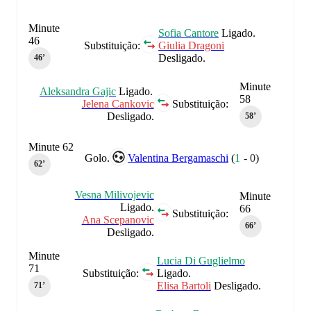
Minute
Sofia Cantore
Ligado.
46
Substituição:
Giulia Dragoni
Desligado.
46‎’‎
Minute
Aleksandra Gajic
Ligado.
58
Jelena Cankovic
Substituição:
Desligado.
58‎’‎
Minute 62
Golo.
Valentina Bergamaschi
(
1
-
0
)
62‎’‎
Vesna Milivojevic
Minute
Ligado.
66
Substituição:
Ana Scepanovic
66‎’‎
Desligado.
Minute
Lucia Di Guglielmo
71
Substituição:
Ligado.
Elisa Bartoli
Desligado.
71‎’‎