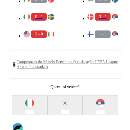
0 - 1
3 - 1
2 - 0
1 - 1
Campeonato do Mundo Feminino Qualificação UEFA League
A Grp. 1 Jornada 5
Quem irá vencer?
X