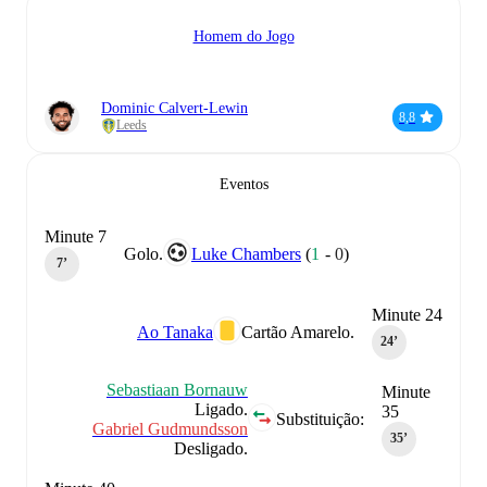
Homem do Jogo
Dominic Calvert-Lewin
8,8
Leeds
Eventos
Minute 7
Golo.
Luke Chambers
(
1
-
0
)
7‎’‎
Minute 24
Ao Tanaka
Cartão Amarelo.
24‎’‎
Sebastiaan Bornauw
Minute
Ligado.
35
Substituição:
Gabriel Gudmundsson
35‎’‎
Desligado.