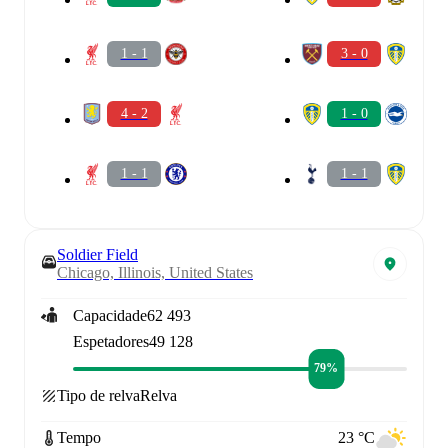
1 - 1
3 - 0
4 - 2
1 - 0
1 - 1
1 - 1
Soldier Field
Chicago, Illinois, United States
Capacidade
62 493
Espetadores
49 128
79%
Tipo de relva
Relva
Tempo
23 °C