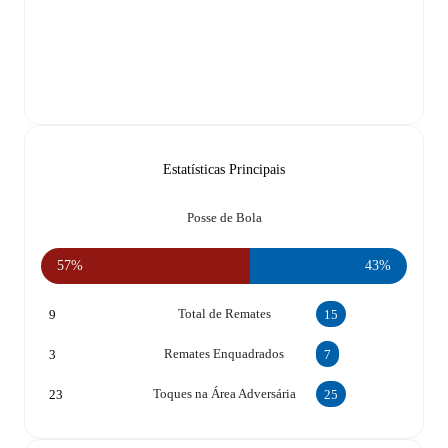
Estatísticas Principais
Posse de Bola
57%
43%
Total de Remates
9
15
Remates Enquadrados
3
7
Toques na Área Adversária
23
25