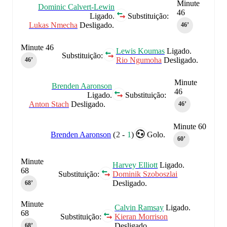
Minute
Dominic Calvert-Lewin
46
Ligado.
Substituição:
Lukas Nmecha
Desligado.
46‎’‎
Minute 46
Lewis Koumas
Ligado.
Substituição:
Rio Ngumoha
Desligado.
46‎’‎
Minute
Brenden Aaronson
46
Ligado.
Substituição:
Anton Stach
Desligado.
46‎’‎
Minute 60
Brenden Aaronson
(
2
-
1
)
Golo.
60‎’‎
Minute
Harvey Elliott
Ligado.
68
Substituição:
Dominik Szoboszlai
Desligado.
68‎’‎
Minute
Calvin Ramsay
Ligado.
68
Substituição:
Kieran Morrison
Desligado.
68‎’‎