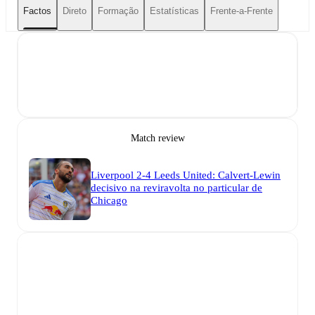
Factos
Direto
Formação
Estatísticas
Frente-a-Frente
Match review
Liverpool 2-4 Leeds United: Calvert-Lewin
decisivo na reviravolta no particular de
Chicago