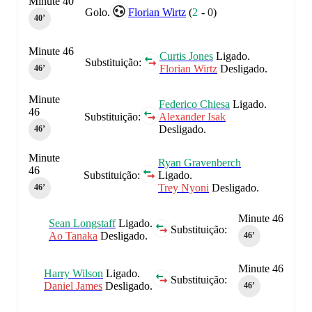
Minute 40
Golo.
Florian Wirtz
(
2
-
0
)
40‎’‎
Minute 46
Curtis Jones
Ligado.
Substituição:
Florian Wirtz
Desligado.
46‎’‎
Minute
Federico Chiesa
Ligado.
46
Substituição:
Alexander Isak
Desligado.
46‎’‎
Minute
Ryan Gravenberch
46
Substituição:
Ligado.
Trey Nyoni
Desligado.
46‎’‎
Minute 46
Sean Longstaff
Ligado.
Substituição:
Ao Tanaka
Desligado.
46‎’‎
Minute 46
Harry Wilson
Ligado.
Substituição:
Daniel James
Desligado.
46‎’‎