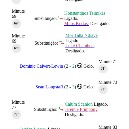
Minute
Konstantinos Tsimikas
69
Substituição:
Ligado.
Milos Kerkez
Desligado.
69‎’‎
Mor Talla Ndiaye
Minute
Ligado.
69
Substituição:
Luke Chambers
69‎’‎
Desligado.
Minute 71
Dominic Calvert-Lewin
(
2
-
2
)
Golo.
71‎’‎
Minute 73
Sean Longstaff
(
2
-
3
)
Golo.
73‎’‎
Minute
Calum Scanlon
Ligado.
77
Substituição:
Jeremie Frimpong
Desligado.
77‎’‎
Minute 83