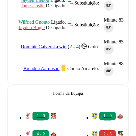
Jayden Lienou
Ligado.
Substituição:
James Justin
Desligado.
83‎’‎
Minute 83
Wilfried Gnonto
Ligado.
Substituição:
Jayden Bogle
Desligado.
83‎’‎
Minute 85
Dominic Calvert-Lewin
(
2
-
4
)
Golo.
85‎’‎
Minute 88
Brenden Aaronson
Cartão Amarelo.
88‎’‎
Forma da Equipa
1 - 0
1 - 0
4 - 2
2 - 3