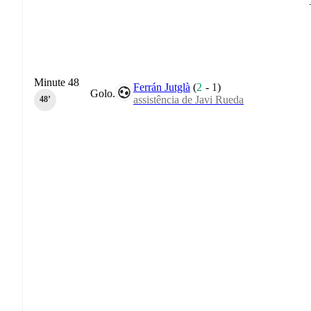
Minute 48
Ferrán Jutglà
(
2
-
1
)
Golo.
assistência de Javi Rueda
48‎’‎