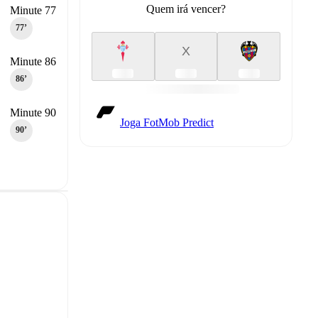
Quem irá vencer?
Minute 77
77‎’‎
X
Minute 86
86‎’‎
Minute 90
Joga FotMob Predict
90‎’‎