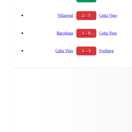
2 - 1
Villarreal
Celta Vigo
1 - 0
Barcelona
Celta Vigo
1 - 3
Celta Vigo
Freiburg