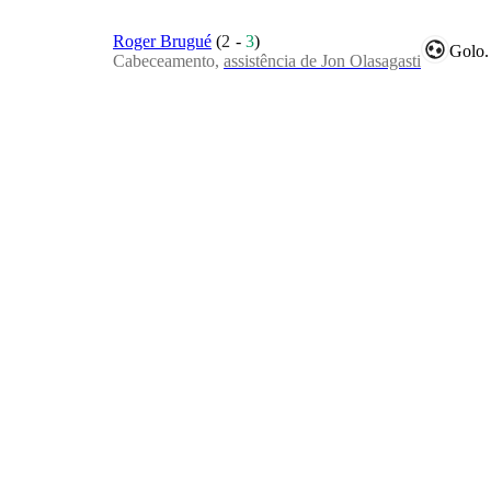
Roger Brugué
(
2
-
3
)
Golo.
Cabeceamento,
assistência de Jon Olasagasti