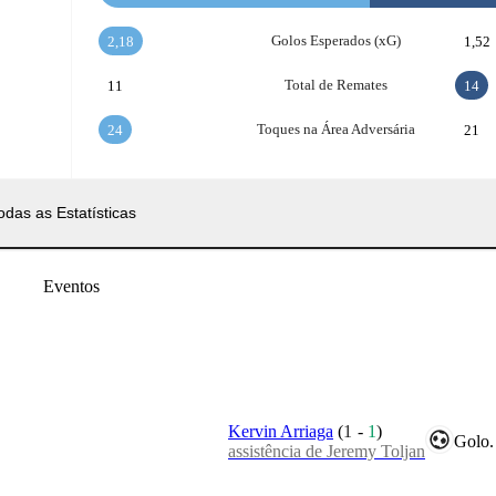
Golos Esperados (xG)
2,18
1,52
Total de Remates
11
14
Toques na Área Adversária
24
21
odas as Estatísticas
Eventos
Kervin Arriaga
(
1
-
1
)
Golo.
assistência de Jeremy Toljan