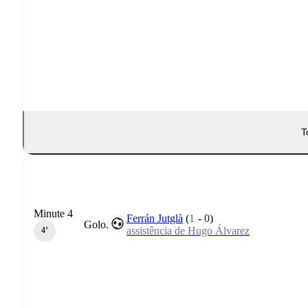
T
Minute 4
Ferrán Jutglà
(
1
-
0
)
Golo.
assistência de Hugo Álvarez
4‎’‎