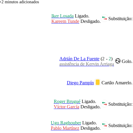
+2 minutos adicionados
Iker Losada
Ligado.
Substituição:
Kareem Tunde
Desligado.
Adrián De La Fuente
(
2
-
2
)
Golo.
assistência de Kervin Arriaga
Diego Pampín
Cartão Amarelo.
Roger Brugué
Ligado.
Substituição:
Víctor García
Desligado.
Ugo Raghouber
Ligado.
Substituição:
Pablo Martínez
Desligado.