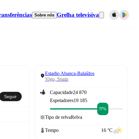
ransferências
Grelha televisiva
Sobre nós
Estadio Abanca-Balaídos
Vigo, Spain
Capacidade
24 870
Seguir
Espetadores
19 185
77%
Tipo de relva
Relva
Tempo
16 °C