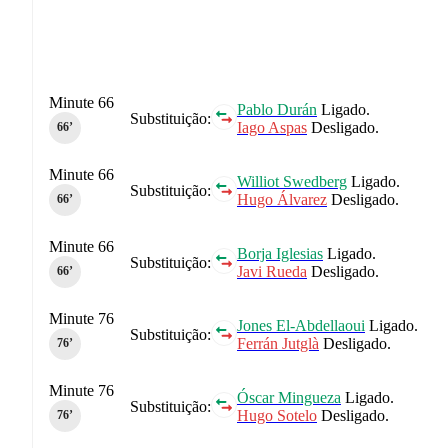
Minute 66
Pablo Durán
Ligado.
Substituição:
Iago Aspas
Desligado.
66‎’‎
Minute 66
Williot Swedberg
Ligado.
Substituição:
Hugo Álvarez
Desligado.
66‎’‎
Minute 66
Borja Iglesias
Ligado.
Substituição:
Javi Rueda
Desligado.
66‎’‎
Minute 76
Jones El-Abdellaoui
Ligado.
Substituição:
Ferrán Jutglà
Desligado.
76‎’‎
Minute 76
Óscar Mingueza
Ligado.
Substituição:
Hugo Sotelo
Desligado.
76‎’‎