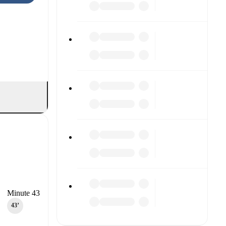
Minute 43
43‎’‎