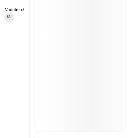
Minute 63
63‎’‎