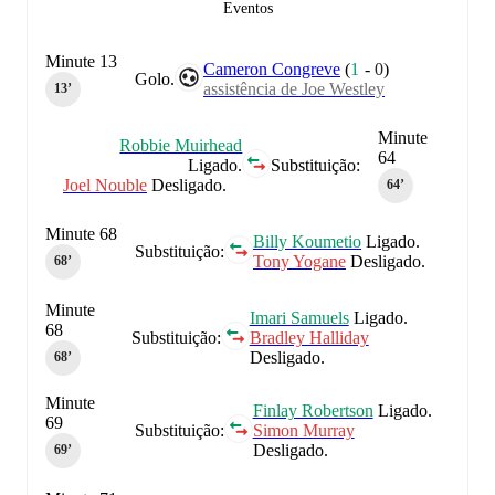
Eventos
Minute 13
Cameron Congreve
(
1
-
0
)
Golo.
assistência de Joe Westley
13‎’‎
Minute
Robbie Muirhead
64
Ligado.
Substituição:
Joel Nouble
Desligado.
64‎’‎
Minute 68
Billy Koumetio
Ligado.
Substituição:
Tony Yogane
Desligado.
68‎’‎
Minute
Imari Samuels
Ligado.
68
Substituição:
Bradley Halliday
Desligado.
68‎’‎
Minute
Finlay Robertson
Ligado.
69
Substituição:
Simon Murray
Desligado.
69‎’‎