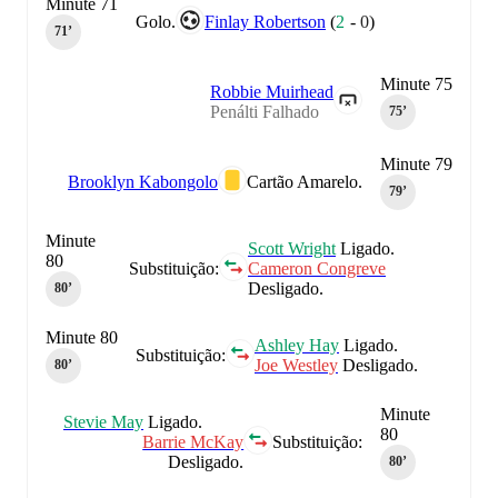
Minute 71
Golo.
Finlay Robertson
(
2
-
0
)
71‎’‎
Minute 75
Robbie Muirhead
Penálti Falhado
75‎’‎
Minute 79
Brooklyn Kabongolo
Cartão Amarelo.
79‎’‎
Minute
Scott Wright
Ligado.
80
Substituição:
Cameron Congreve
Desligado.
80‎’‎
Minute 80
Ashley Hay
Ligado.
Substituição:
Joe Westley
Desligado.
80‎’‎
Minute
Stevie May
Ligado.
80
Barrie McKay
Substituição:
Desligado.
80‎’‎