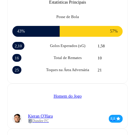
Estatísticas Principais
Posse de Bola
43%
57%
Golos Esperados (xG)
2,10
1,58
Total de Remates
16
10
Toques na Área Adversária
25
21
Homem do Jogo
Kieran O'Hara
8,8
Dundee FC