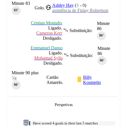
Minute 83
Ashley Hay
(
3
-
0
)
Golo.
assistência de Finlay Robertson
83‎’‎
Cristian Montaño
Minute
Ligado.
86
Substituição:
Cameron Kerr
86‎’‎
Desligado.
Emmanuel Danso
Minute
Ligado.
86
Substituição:
Mohamad Sylla
86‎’‎
Desligado.
Minute 90 plus
Cartão
Billy
2
+2
Amarelo.
Koumetio
90‎’‎
Perspetivas
Have scored 4 goals in their last 5 matches