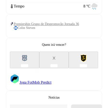
Tempo
8 °C
Premiership Grupo de Despromoção Jornada 36
Colin Steven
Quem irá vencer?
X
Joga FotMob Predict
Notícias