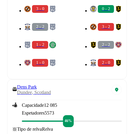
3 - 0
0 - 2
2 - 2
3 - 2
1 - 2
2 - 2
1 - 0
2 - 0
Dens Park
Dundee, Scotland
Capacidade
12 085
Espetadores
5573
46%
Tipo de relva
Relva