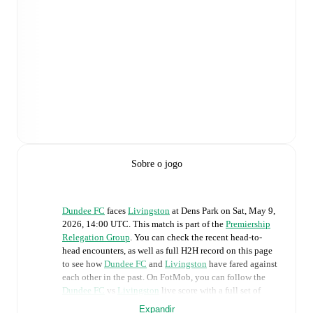
Sobre o jogo
Dundee FC
faces
Livingston
at
Dens Park
on
Sat, May 9,
2026, 14:00 UTC
.
This match is part of the
Premiership
Relegation Group
. You can check the recent head-to-
head encounters, as well as full H2H record on this page
to see how
Dundee FC
and
Livingston
have fared against
each other in the past. On FotMob, you can follow the
Dundee FC
vs
Livingston
live score with a full set of
match features, including:
Expandir