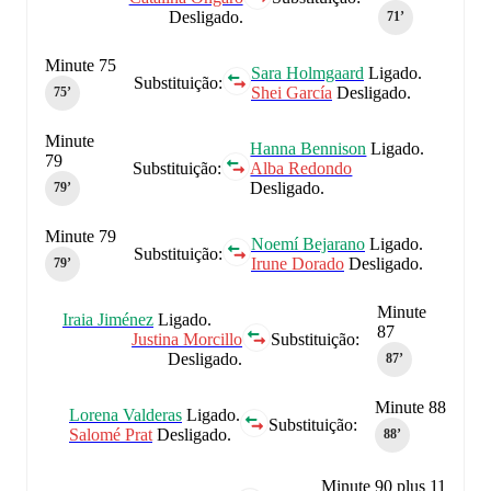
Desligado.
71‎’‎
Minute 75
Sara Holmgaard
Ligado.
Substituição:
Shei García
Desligado.
75‎’‎
Minute
Hanna Bennison
Ligado.
79
Substituição:
Alba Redondo
Desligado.
79‎’‎
Minute 79
Noemí Bejarano
Ligado.
Substituição:
Irune Dorado
Desligado.
79‎’‎
Minute
Iraia Jiménez
Ligado.
87
Justina Morcillo
Substituição:
Desligado.
87‎’‎
Minute 88
Lorena Valderas
Ligado.
Substituição:
Salomé Prat
Desligado.
88‎’‎
Minute 90 plus 11