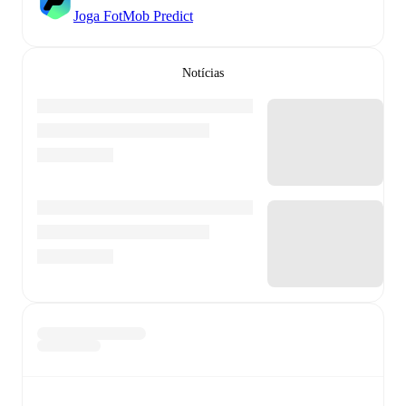
Joga FotMob Predict
Notícias