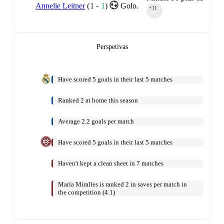
Annelie Leitner
(
1
-
1
)
Golo.
+11
90‎’‎
Perspetivas
Have scored 5 goals in their last 5 matches
Ranked 2 at home this season
Average 2.2 goals per match
Have scored 5 goals in their last 5 matches
Haven't kept a clean sheet in 7 matches
María Miralles is ranked 2 in saves per match in
the competition (4.1)