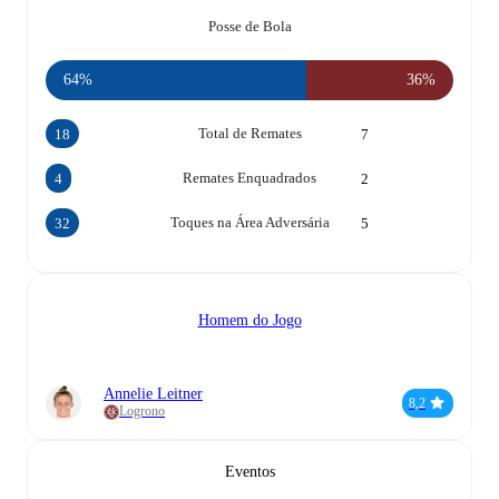
Posse de Bola
64%
36%
Total de Remates
18
7
Remates Enquadrados
4
2
Toques na Área Adversária
32
5
Homem do Jogo
Annelie Leitner
8,2
Logrono
Eventos