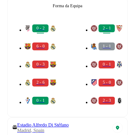
Forma da Equipa
0 - 2
2 - 1
6 - 0
1 - 1
0 - 3
0 - 1
2 - 6
5 - 0
0 - 1
2 - 3
Estadio Alfredo Di Stéfano
Madrid, Spain