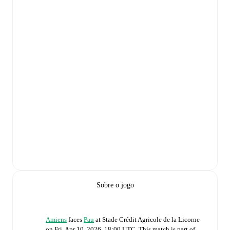
Sobre o jogo
Amiens
faces
Pau
at
Stade Crédit Agricole de la Licorne
on
Fri, Apr 10, 2026, 18:00 UTC
.
This match is part of