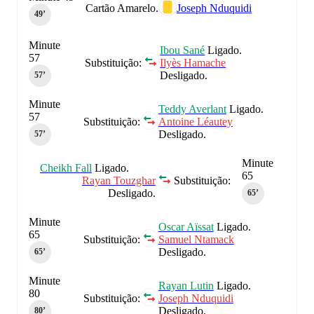
Cartão Amarelo.
Joseph Nduquidi
49‎’‎
Minute
Ibou Sané
Ligado.
57
Substituição:
Ilyès Hamache
Desligado.
57‎’‎
Minute
Teddy Averlant
Ligado.
57
Substituição:
Antoine Léautey
Desligado.
57‎’‎
Minute
Cheikh Fall
Ligado.
65
Rayan Touzghar
Substituição:
Desligado.
65‎’‎
Minute
Oscar Aïssat
Ligado.
65
Substituição:
Samuel Ntamack
Desligado.
65‎’‎
Minute
Rayan Lutin
Ligado.
80
Substituição:
Joseph Nduquidi
Desligado.
80‎’‎