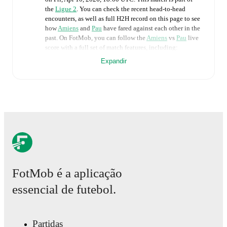
the
Ligue 2
. You can check the recent head-to-head
encounters, as well as full H2H record on this page to see
how
Amiens
and
Pau
have fared against each other in the
past. On FotMob, you can follow the
Amiens
vs
Pau
live
score with a full set of match features, including:
Expandir
Live updates: Every goal, card, substitution and key
moment instantly delivered on FotMob.
Real-time extensive stats powered by Opta:
Possession, shots, corners, big chances created, xG,
momentum, and shot maps.
The lineups are:
Amiens
(4-5-1)
:
Alexis Sauvage
-
Joseph Nduquidi
,
FotMob é a aplicação
Yoan Koré
,
Siaka Bakayoko
,
Coleen Louis
-
Nordine
Kandil
,
Ibrahim Fofana
,
Kylian Kaiboué
,
Ilyès
essencial de futebol.
Hamache
,
Antoine Léautey
-
Samuel Ntamack
.
Pau
(5-3-2)
:
Esteban Salles
-
Daylam Meddah
,
Jean
Ruiz
,
Ousmane Kanté
,
Neil Glossoa
,
Joseph Kalulu
-
Rayan Touzghar
,
Steeve Beusnard
,
Julien Anziani
-
Partidas