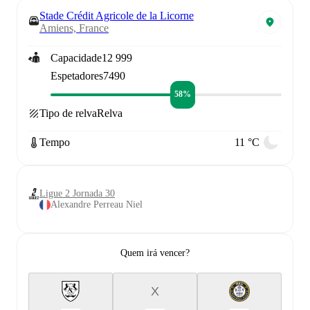
Stade Crédit Agricole de la Licorne
Amiens, France
Capacidade
12 999
Espetadores
7490
58%
Tipo de relva
Relva
Tempo
11 °C
Ligue 2 Jornada 30
Alexandre Perreau Niel
Quem irá vencer?
X