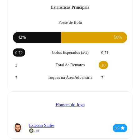
Estatísticas Principais
Posse de Bola
42%
58%
Golos Esperados (xG)
0,72
0,71
Total de Remates
3
10
Toques na Área Adversária
7
7
Homem do Jogo
Esteban Salles
8,9
Pau