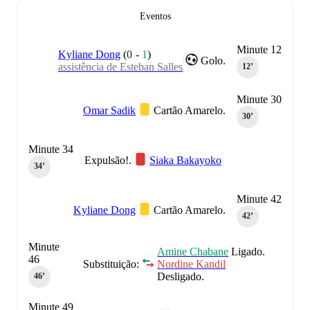
Eventos
Minute 12
Kyliane Dong
(
0
-
1
)
Golo.
assistência de Esteban Salles
12‎’‎
Minute 30
Omar Sadik
Cartão Amarelo.
30‎’‎
Minute 34
Expulsão!.
Siaka Bakayoko
34‎’‎
Minute 42
Kyliane Dong
Cartão Amarelo.
42‎’‎
Minute
Amine Chabane
Ligado.
46
Substituição:
Nordine Kandil
Desligado.
46‎’‎
Minute 49