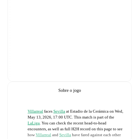
Sobre o jogo
Villarreal
faces
Sevilla
at
Estadio de la Cerámica
on
Wed,
May 13, 2026, 17:00 UTC
.
This match is part of the
LaLiga
. You can check the recent head-to-head
encounters, as well as full H2H record on this page to see
how
Villarreal
and
Sevilla
have fared against each other