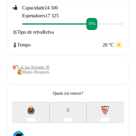
Capacidade
24 500
Espetadores
17 325
71%
Tipo de relva
Relva
Tempo
20 °C
LaLiga Jornada 36
Mateo Busquets
Quem irá vencer?
X