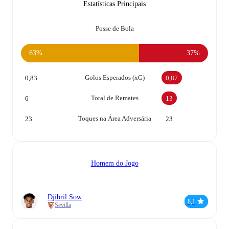
Estatísticas Principais
Posse de Bola
63%
37%
Golos Esperados (xG)
0,83
0,87
Total de Remates
6
13
Toques na Área Adversária
23
23
Homem do Jogo
Djibril Sow
8,1
Sevilla