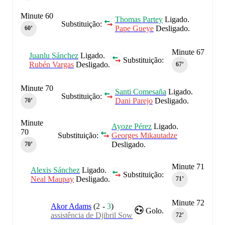
Minute 60
Thomas Partey
Ligado.
Substituição:
Pape Gueye
Desligado.
60‎’‎
Minute 67
Juanlu Sánchez
Ligado.
Substituição:
Rubén Vargas
Desligado.
67‎’‎
Minute 70
Santi Comesaña
Ligado.
Substituição:
Dani Parejo
Desligado.
70‎’‎
Minute
Ayoze Pérez
Ligado.
70
Substituição:
Georges Mikautadze
Desligado.
70‎’‎
Minute 71
Alexis Sánchez
Ligado.
Substituição:
Neal Maupay
Desligado.
71‎’‎
Minute 72
Akor Adams
(
2
-
3
)
Golo.
assistência de Djibril Sow
72‎’‎