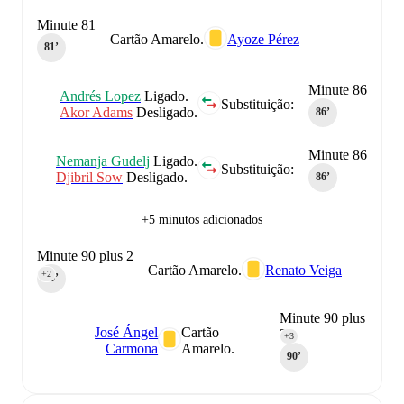
Minute 81
Cartão Amarelo.
Ayoze Pérez
81‎’‎
Minute 86
Andrés Lopez
Ligado.
Substituição:
Akor Adams
Desligado.
86‎’‎
Minute 86
Nemanja Gudelj
Ligado.
Substituição:
Djibril Sow
Desligado.
86‎’‎
+5 minutos adicionados
Minute 90 plus 2
Cartão Amarelo.
Renato Veiga
+2
90‎’‎
Minute 90 plus
José Ángel
Cartão
3
+3
Carmona
Amarelo.
90‎’‎