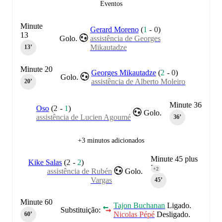
Eventos
Minute
Gerard Moreno
(
1
-
0
)
13
Golo.
assistência de Georges
Mikautadze
13‎’‎
Minute 20
Georges Mikautadze
(
2
-
0
)
Golo.
assistência de Alberto Moleiro
20‎’‎
Minute 36
Oso
(
2
-
1
)
Golo.
assistência de Lucien Agoumé
36‎’‎
+3 minutos adicionados
Minute 45 plus
Kike Salas
(
2
-
2
)
2
+2
assistência de Rubén
Golo.
Vargas
45‎’‎
Minute 60
Tajon Buchanan
Ligado.
Substituição:
Nicolas Pépé
Desligado.
60‎’‎