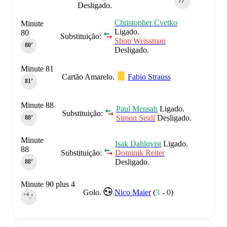
77‎’‎
Desligado.
Christopher Cvetko
Minute
Ligado.
80
Substituição:
Shon Weissman
80‎’‎
Desligado.
Minute 81
Cartão Amarelo.
Fabio Strauss
81‎’‎
Minute 88
Paul Mensah
Ligado.
Substituição:
Simon Seidl
Desligado.
88‎’‎
Minute
Isak Dahlqvist
Ligado.
88
Substituição:
Dominik Reiter
Desligado.
88‎’‎
Minute 90 plus 4
Golo.
Nico Maier
(
3
-
0
)
+4
90‎’‎