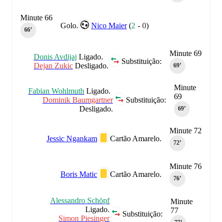
Minute 66
Golo.
Nico Maier
(
2
-
0
)
66‎’‎
Minute 69
Donis Avdijaj
Ligado.
Substituição:
Dejan Zukic
Desligado.
69‎’‎
Minute
Fabian Wohlmuth
Ligado.
69
Dominik Baumgartner
Substituição:
Desligado.
69‎’‎
Minute 72
Jessic Ngankam
Cartão Amarelo.
72‎’‎
Minute 76
Boris Matic
Cartão Amarelo.
76‎’‎
Alessandro Schöpf
Minute
Ligado.
77
Substituição:
Simon Piesinger