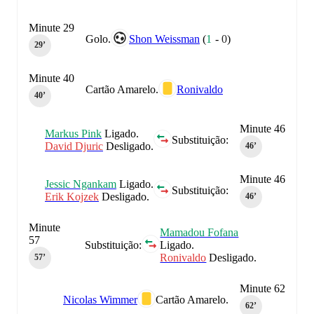
Minute 29
Golo.
Shon Weissman
(
1
-
0
)
29‎’‎
Minute 40
Cartão Amarelo.
Ronivaldo
40‎’‎
Minute 46
Markus Pink
Ligado.
Substituição:
David Djuric
Desligado.
46‎’‎
Minute 46
Jessic Ngankam
Ligado.
Substituição:
Erik Kojzek
Desligado.
46‎’‎
Minute
Mamadou Fofana
57
Substituição:
Ligado.
Ronivaldo
Desligado.
57‎’‎
Minute 62
Nicolas Wimmer
Cartão Amarelo.
62‎’‎