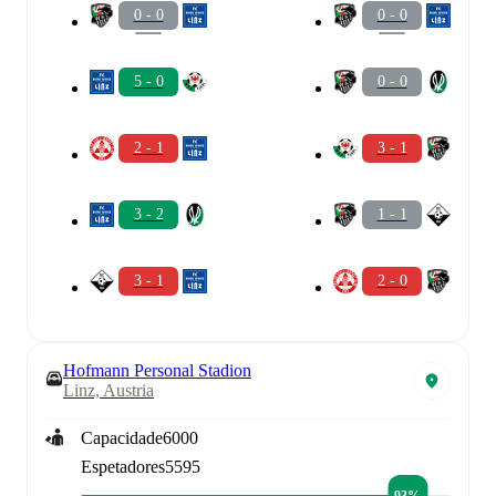
0 - 0
0 - 0
5 - 0
0 - 0
2 - 1
3 - 1
3 - 2
1 - 1
3 - 1
2 - 0
Hofmann Personal Stadion
Linz, Austria
Capacidade
6000
Espetadores
5595