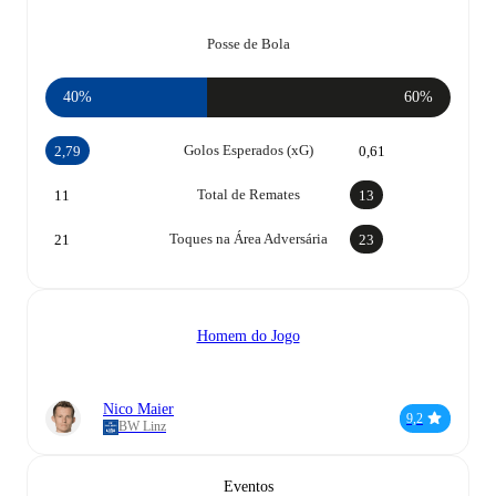
Posse de Bola
40%
60%
Golos Esperados (xG)
2,79
0,61
Total de Remates
11
13
Toques na Área Adversária
21
23
Homem do Jogo
Nico Maier
9,2
BW Linz
Eventos