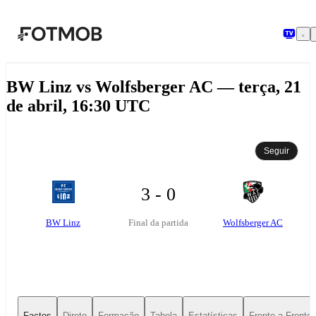
Saltar para o conteúdo principal
BW Linz vs Wolfsberger AC — terça, 21
de abril, 16:30 UTC
Seguir
3 - 0
BW Linz
Wolfsberger AC
Final da partida
Factos
Direto
Formação
Tabela
Estatísticas
Frente-a-Frente