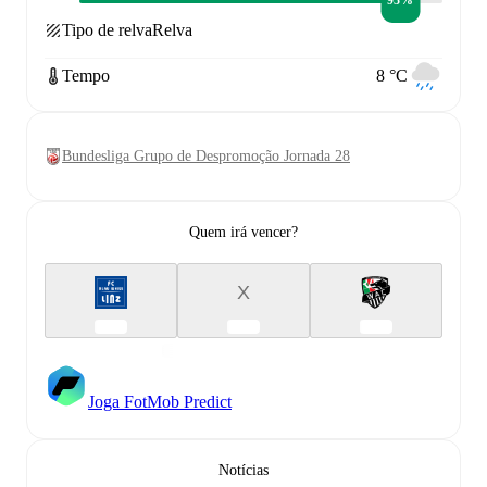
93%
Tipo de relva
Relva
Tempo
8 °C
Bundesliga Grupo de Despromoção Jornada 28
Quem irá vencer?
X
Joga FotMob Predict
Notícias