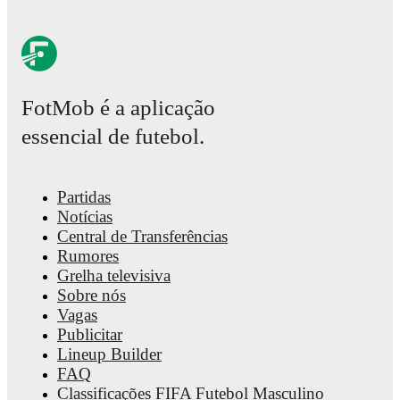
Champions League
,
World Cup UEFA qualification
,
EURO
,
U
League A
,
and
EURO U21
. Each league page on FotMob prov
comprehensive coverage including standings, fixtures, top score
team statistics.
FotMob provides comprehensive coverage of
Nico Schlotterbe
career statistics, match-by-match ratings, transfer history, marke
FotMob é a aplicação
and detailed performance analytics.
Follow Nico Schlotterbeck 
essencial de futebol.
notifications about upcoming matches, goals, and other key eve
Partidas
Notícias
Central de Transferências
Rumores
Grelha televisiva
Sobre nós
Vagas
Publicitar
Lineup Builder
FAQ
Classificações FIFA Futebol Masculino