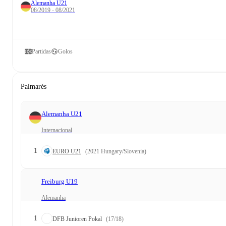
Alemanha U21
08/2019 - 08/2021
Partidas
Golos
Palmarés
Alemanha U21
Internacional
1
EURO U21
(2021 Hungary/Slovenia)
Freiburg U19
Alemanha
1
DFB Junioren Pokal
(17/18)