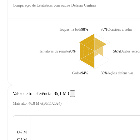
Comparação de Estatísticas com outros Defesas Centrais
Toques na bola
98%
78%
Ocasiões criadas
Tentativas de remate
93%
56%
Duelos aéreo
Golos
94%
30%
Ações defensivas
Valor de transferência
:
35,1 M €
Mais alto
:
46,8 M €
(
30/11/2024
)
€47 M