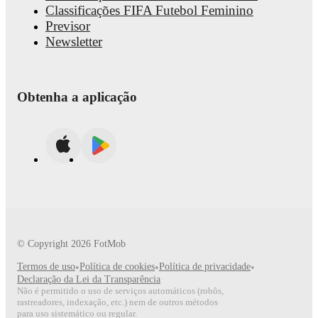
Classificações FIFA Futebol Feminino
Previsor
Newsletter
Obtenha a aplicação
© Copyright
2026
FotMob
Termos de uso
•
Política de cookies
•
Política de privacidade
•
Declaração da Lei da Transparência
Não é permitido o uso de serviços automáticos (robôs,
rastreadores, indexação, etc.) nem de outros métodos
para uso sistemático ou regular.