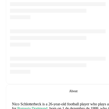
About
Nico Schlotterbeck
is a 26-year-old football player who plays a
for
Borussia Dortmund
, born on 1 de dezembro de 1999, who is