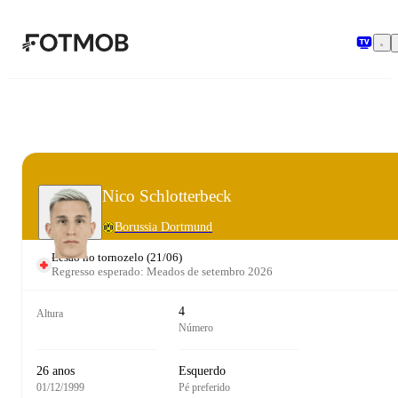
Saltar para o conteúdo principal
Nico Schlotterbeck
Borussia Dortmund
Lesão no tornozelo
(
21/06
)
Regresso esperado: Meados de setembro 2026
4
Altura
Número
26 anos
Esquerdo
01/12/1999
Pé preferido