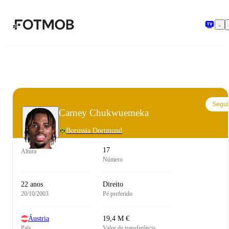
Saltar para o conteúdo principal
Segui
Carney Chukwuemeka
Borussia Dortmund
17
Altura
Número
22 anos
Direito
20/10/2003
Pé preferido
Áustria
19,4 M €
País
Valor de transferência