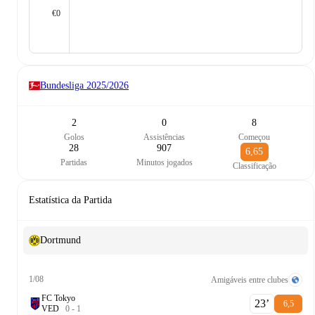
€0
Bundesliga
2025/2026
2
0
8
Golos
Assistências
Começou
28
907
6,65
Partidas
Minutos jogados
Classificação
Estatística da Partida
Dortmund
1/08
Amigáveis entre clubes
FC Tokyo
23‎’‎
6,5
V
E
D
0
-
1