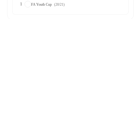
1
FA Youth Cup
(20/21)
Notícias