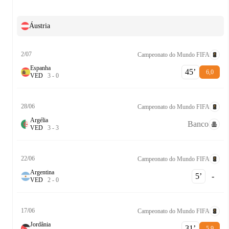
Áustria
2/07
Campeonato do Mundo FIFA
Espanha
45‎’‎
6,0
V
E
D
3
-
0
28/06
Campeonato do Mundo FIFA
Argélia
Banco
V
E
D
3
-
3
22/06
Campeonato do Mundo FIFA
Argentina
5‎’‎
-
V
E
D
2
-
0
17/06
Campeonato do Mundo FIFA
Jordânia
31‎’‎
5,9