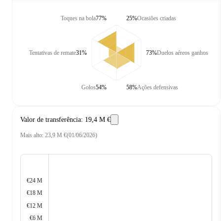
Toques na bola
77%
25%
Ocasiões criadas
Tentativas de remate
31%
73%
Duelos aéreos ganhos
Golos
54%
58%
Ações defensivas
Valor de transferência
:
19,4 M €
Mais alto
:
23,9 M €
(
01/06/2026
)
€24 M
€18 M
€12 M
€6 M