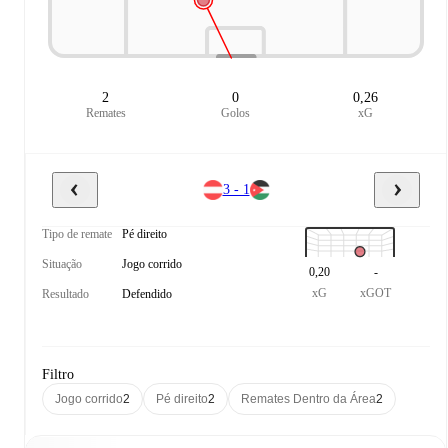
2
0
0,26
Remates
Golos
xG
3 - 1
Tipo de remate
Pé direito
Situação
Jogo corrido
0,20
-
xG
xGOT
Resultado
Defendido
Filtro
Jogo corrido
2
Pé direito
2
Remates Dentro da Área
2