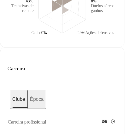
43%
8%
Tentativas de
Duelos aéreos
remate
ganhos
Golos
0%
29%
Ações defensivas
Carreira
Clube
Época
Carreira profissional