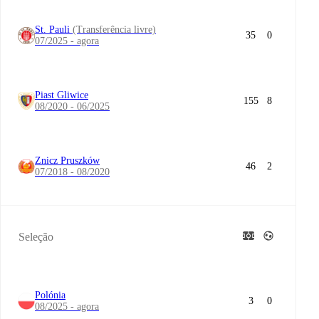
St. Pauli
(Transferência livre)
35
0
07/2025 - agora
Piast Gliwice
155
8
08/2020 - 06/2025
Znicz Pruszków
46
2
07/2018 - 08/2020
Seleção
Polónia
3
0
08/2025 - agora