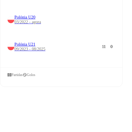
Polónia U20
03/2022 - agora
Polónia U21
11
0
09/2023 - 08/2025
Partidas
Golos