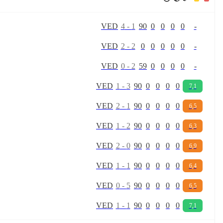
V
E
D
4
-
1
90
0
0
0
0
-
V
E
D
2
-
2
0
0
0
0
0
-
V
E
D
0
-
2
59
0
0
0
0
-
V
E
D
1
-
3
90
0
0
0
0
7,1
V
E
D
2
-
1
90
0
0
0
0
6,5
V
E
D
1
-
2
90
0
0
0
0
6,3
V
E
D
2
-
0
90
0
0
0
0
6,9
V
E
D
1
-
1
90
0
0
0
0
6,4
V
E
D
0
-
5
90
0
0
0
0
6,5
V
E
D
1
-
1
90
0
0
0
0
7,1