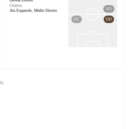
Defesa Direito
Outros
MD
Ala Esquerdo, Médio Direito
DE
DD
26
)