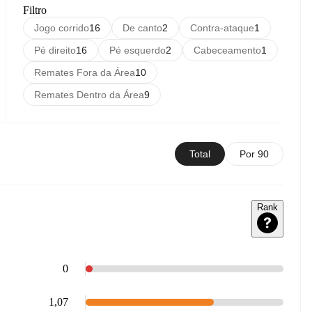
Filtro
Jogo corrido
16
De canto
2
Contra-ataque
1
Pé direito
16
Pé esquerdo
2
Cabeceamento
1
Remates Fora da Área
10
Remates Dentro da Área
9
Total
Por 90
Rank
0
1,07