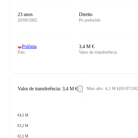
23 anos
Direito
20/09/2002
Pé preferido
Polónia
3,4 M €
País
Valor de transferência
Valor de transferência
:
3,4 M €
Mais alto
:
4,2 M €
(
01/07/20
€4,2 M
€3,2 M
€2,1 M