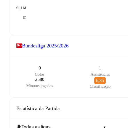
€1,1 M
€0
Bundesliga
2025/2026
0
1
Golos
Assistências
2580
6,85
Minutos jogados
Classificação
Estatística da Partida