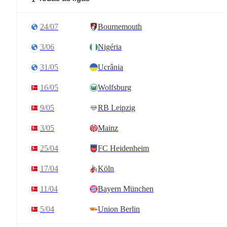
24/07
Bournemouth
3/06
Nigéria
31/05
Ucrânia
16/05
Wolfsburg
9/05
RB Leipzig
3/05
Mainz
25/04
FC Heidenheim
17/04
Köln
11/04
Bayern München
5/04
Union Berlin