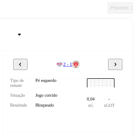
Próximo
2 - 1
Tipo de
Pé esquerdo
remate
Situação
Jogo corrido
0,04
-
Resultado
Bloqueado
xG
xGOT