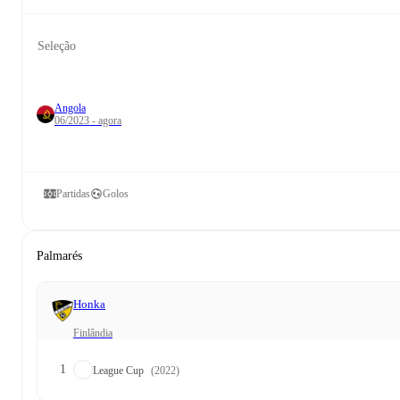
Seleção
Angola
06/2023 - agora
Partidas
Golos
Palmarés
Honka
Finlândia
1
League Cup
(2022)