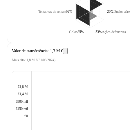
Tentativas de remate
92%
20%
Duelos aére
Golos
85%
53%
Ações defensivas
Valor de transferência
:
1,3 M €
Mais alto
:
1,8 M €
(
31/08/2024
)
€1,8 M
€1,4 M
€900 mil
€450 mil
€0