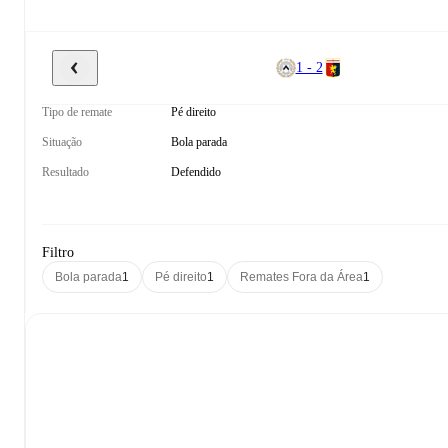
1 - 2
Tipo de remate
Pé direito
Situação
Bola parada
Resultado
Defendido
Filtro
Bola parada
1
Pé direito
1
Remates Fora da Área
1