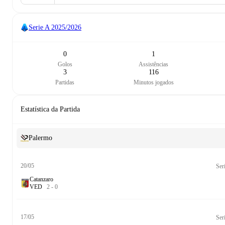
Serie A
2025/2026
0
1
Golos
Assistências
3
116
Partidas
Minutos jogados
Estatística da Partida
Palermo
20/05
Ser
Catanzaro
V
E
D
2
-
0
17/05
Ser