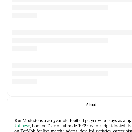
About
Rui Modesto
is a 26-year-old football player who plays as a ri
Udinese
, born on 7 de outubro de 1999, who is right-footed
.
Fo
on FotMob for live match updates, detailed statistics, career his