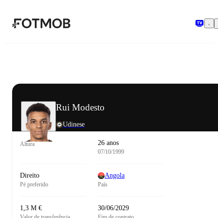
Saltar para o conteúdo principal
Rui Modesto
Udinese
26 anos
Altura
07/10/1999
Direito
Angola
Pé preferido
País
1,3 M €
30/06/2029
Valor de transferência
Fim de contrato