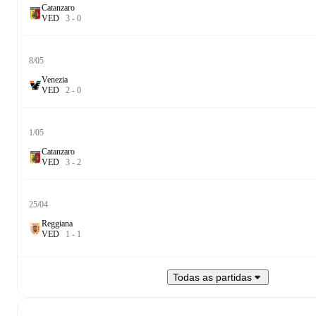
Catanzaro
V
E
D
3
-
0
8/05
Venezia
V
E
D
2
-
0
1/05
Catanzaro
V
E
D
3
-
2
25/04
Reggiana
V
E
D
1
-
1
Todas as partidas