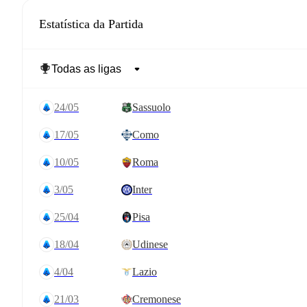
Estatística da Partida
24/05
Sassuolo
17/05
Como
10/05
Roma
3/05
Inter
25/04
Pisa
18/04
Udinese
4/04
Lazio
21/03
Cremonese