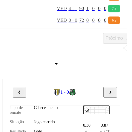
V
E
D
4
-
1
90
1
0
0
0
7,8
V
E
D
0
-
0
72
0
0
0
0
6,2
Próximo
1 - 0
Tipo de
Cabeceamento
remate
Situação
Jogo corrido
0,30
0,87
Resultado
Golo
xG
xGOT