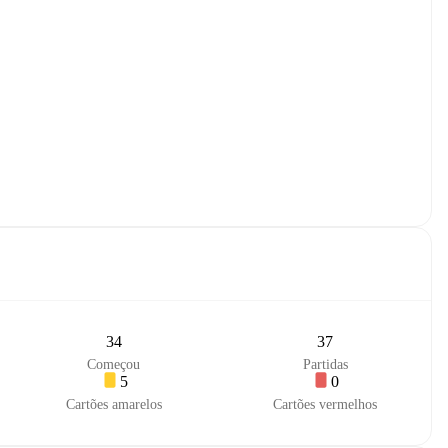
34
37
Começou
Partidas
5
0
Cartões amarelos
Cartões vermelhos