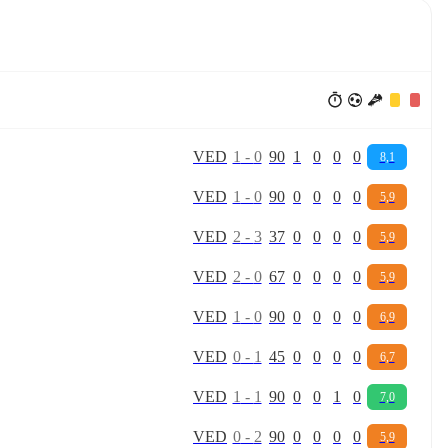
V
E
D
1
-
0
90
1
0
0
0
8,1
V
E
D
1
-
0
90
0
0
0
0
5,9
V
E
D
2
-
3
37
0
0
0
0
5,9
V
E
D
2
-
0
67
0
0
0
0
5,9
V
E
D
1
-
0
90
0
0
0
0
6,9
V
E
D
0
-
1
45
0
0
0
0
6,7
V
E
D
1
-
1
90
0
0
1
0
7,0
V
E
D
0
-
2
90
0
0
0
0
5,9