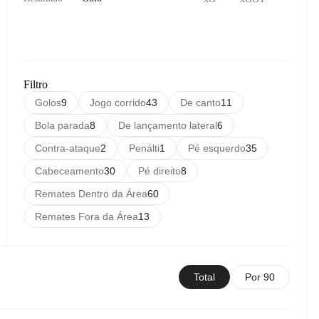
Filtro
Golos
9
Jogo corrido
43
De canto
11
Bola parada
8
De lançamento lateral
6
Contra-ataque
2
Penálti
1
Pé esquerdo
35
Cabeceamento
30
Pé direito
8
Remates Dentro da Área
60
Remates Fora da Área
13
Total
Por 90