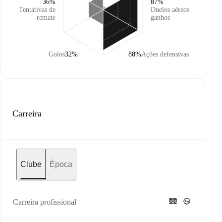
36%
87%
Tentativas de
Duelos aéreos
remate
ganhos
Golos
32%
88%
Ações defensivas
Carreira
Clube
Época
Carreira profissional