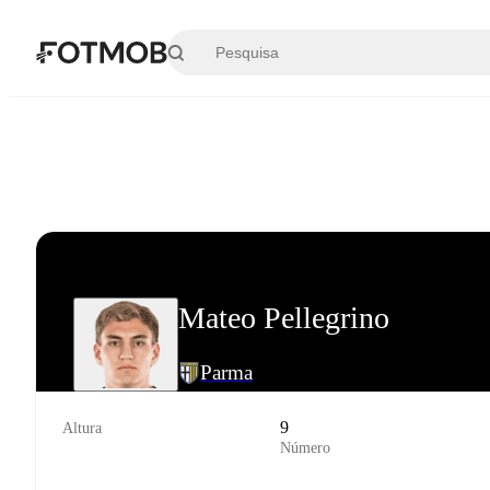
Saltar para o conteúdo principal
Mateo Pellegrino
Parma
9
Altura
Número