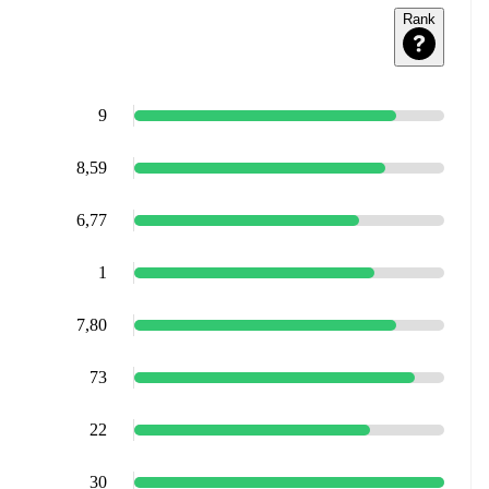
Rank
9
8,59
6,77
1
7,80
73
22
30