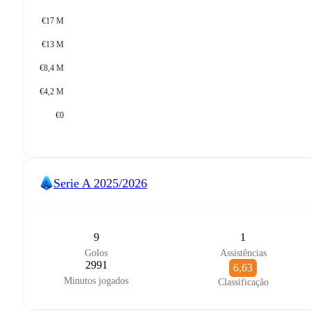
€17 M
€13 M
€8,4 M
€4,2 M
€0
Serie A
2025/2026
9
1
Golos
Assistências
2991
6,63
Minutos jogados
Classificação