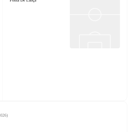
Ponta De Lança
2026
)