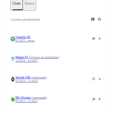
Clube
Época
Carreira profissional
Västerås SK
46
6
01/2025 - agora
Malmö FF
(regresso de empréstimo)
12/2024 - 01/2025
Skövde AIK
(emprestado)
25
4
02/2024 - 11/2024
BK Olympic
(emprestado)
28
8
01/2023 - 11/2023