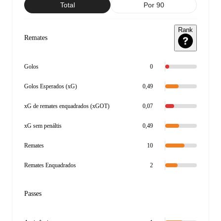
Total
Por 90
Rank
Remates
Golos
0
Golos Esperados (xG)
0,49
xG de remates enquadrados (xGOT)
0,07
xG sem penáltis
0,49
Remates
10
Remates Enquadrados
2
Passes