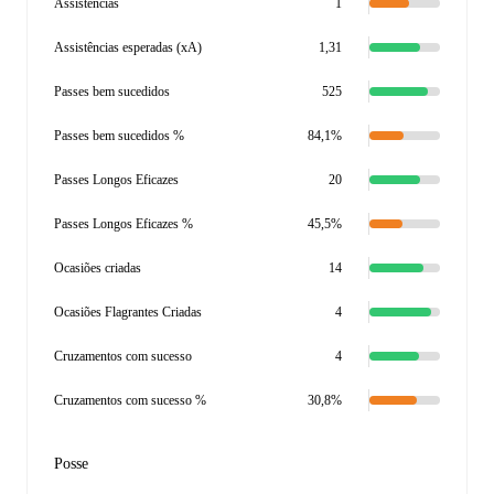
Assistências
1
Assistências esperadas (xA)
1,31
Passes bem sucedidos
525
Passes bem sucedidos %
84,1%
Passes Longos Eficazes
20
Passes Longos Eficazes %
45,5%
Ocasiões criadas
14
Ocasiões Flagrantes Criadas
4
Cruzamentos com sucesso
4
Cruzamentos com sucesso %
30,8%
Posse