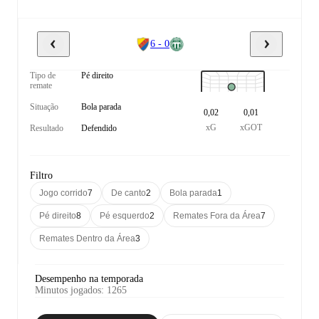
6 - 0
Tipo de
Pé direito
remate
Situação
Bola parada
0,02
0,01
xG
xGOT
Resultado
Defendido
Filtro
Jogo corrido
7
De canto
2
Bola parada
1
Pé direito
8
Pé esquerdo
2
Remates Fora da Área
7
Remates Dentro da Área
3
Desempenho na temporada
Minutos jogados
:
1265