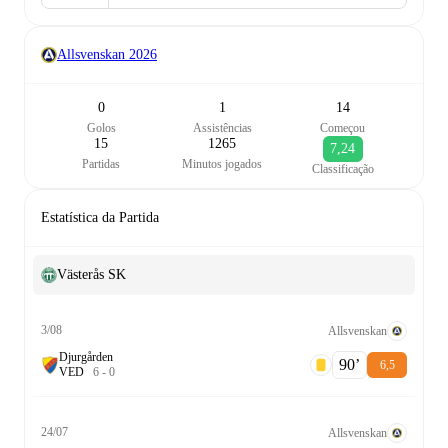
Allsvenskan
2026
0
1
14
Golos
Assistências
Começou
15
1265
7,24
Partidas
Minutos jogados
Classificação
Estatística da Partida
Västerås SK
3/08
Allsvenskan
Djurgården
90‎’‎
6,5
V
E
D
6
-
0
24/07
Allsvenskan