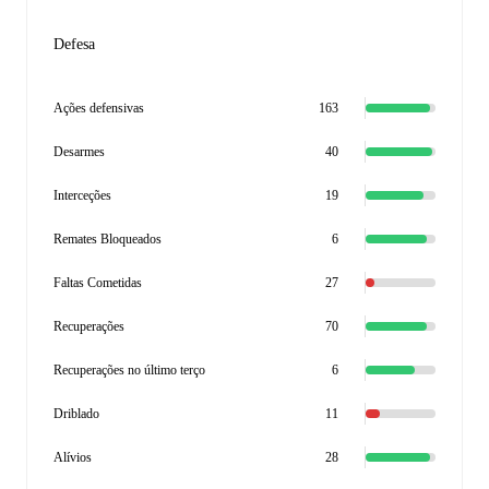
Defesa
Ações defensivas
163
Desarmes
40
Interceções
19
Remates Bloqueados
6
Faltas Cometidas
27
Recuperações
70
Recuperações no último terço
6
Driblado
11
Alívios
28