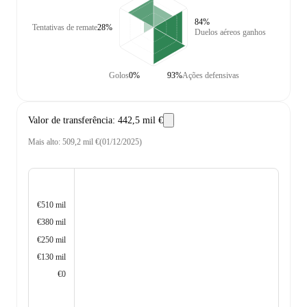
84%
Tentativas de remate
28%
Duelos aéreos ganhos
Golos
0%
93%
Ações defensivas
Valor de transferência
:
442,5 mil €
Mais alto
:
509,2 mil €
(
01/12/2025
)
€510 mil
€380 mil
€250 mil
€130 mil
€0