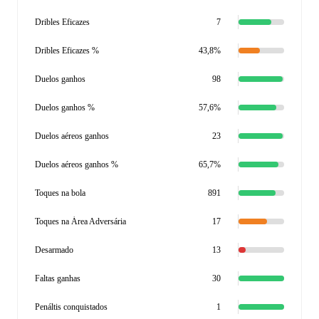
Dribles Eficazes
7
Dribles Eficazes %
43,8%
Duelos ganhos
98
Duelos ganhos %
57,6%
Duelos aéreos ganhos
23
Duelos aéreos ganhos %
65,7%
Toques na bola
891
Toques na Área Adversária
17
Desarmado
13
Faltas ganhas
30
Penáltis conquistados
1