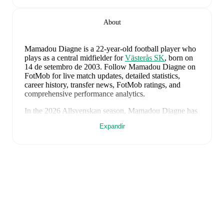
About
Mamadou Diagne
is a 22-year-old football player who
plays as a central midfielder
for
Västerås SK
, born on
14 de setembro de 2003
.
Follow Mamadou Diagne on
FotMob for live match updates, detailed statistics,
career history, transfer news, FotMob ratings, and
comprehensive performance analytics.
In the
2026
Allsvenskan
season,
Mamadou Diagne
has
recorded
0 goals, 1 assist, 1265 minutes, an average
Expandir
FotMob rating of 7.24, 2 yellow cards
.
Mamadou Diagne
scores highly on
Matches
,
Minutes
,
and
Started
compared to
central midfielders
in the
Allsvenskan
.
Mamadou Diagne
's
10
most recent matches are shown
below. Visit each match page for full details including
lineups, match events, and advanced statistics:
3 de agosto de 2026
:
0
-
6
loss
away at
Djurgården
(
90 minutes
,
1 yellow card
,
6.5 FotMob rating
)