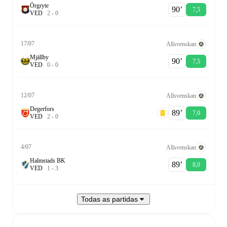
Örgryte
90‎’‎
7,5
V
E
D
2
-
0
17/07
Allsvenskan
Mjällby
90‎’‎
7,5
V
E
D
0
-
0
12/07
Allsvenskan
Degerfors
89‎’‎
7,0
V
E
D
2
-
0
4/07
Allsvenskan
Halmstads BK
89‎’‎
8,0
V
E
D
1
-
3
Todas as partidas