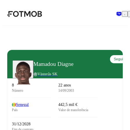
Saltar para o conteúdo principal
Seguir
Mamadou Diagne
Västerås SK
8
22 anos
Número
14/09/2003
Senegal
442,5 mil €
País
Valor de transferência
31/12/2028
Fim de contrato