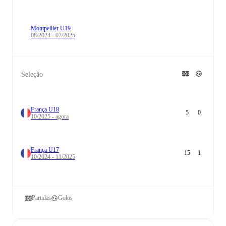
Montpellier U19
08/2024 - 07/2025
Seleção
França U18
5
0
10/2025 - agora
França U17
15
1
10/2024 - 11/2025
Partidas
Golos