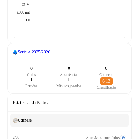
€1 M
€500 mil
€0
Serie A
2025/2026
0
0
0
Golos
Assistências
Começou
1
11
6,13
Partidas
Minutos jogados
Classificação
Estatística da Partida
Udinese
2/08
Amigáveis entre clubes