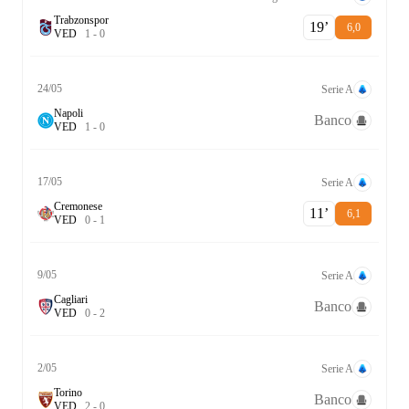
Trabzonspor
19‎’‎
6,0
V
E
D
1
-
0
24/05
Serie A
Napoli
Banco
V
E
D
1
-
0
17/05
Serie A
Cremonese
11‎’‎
6,1
V
E
D
0
-
1
9/05
Serie A
Cagliari
Banco
V
E
D
0
-
2
2/05
Serie A
Torino
Banco
V
E
D
2
-
0