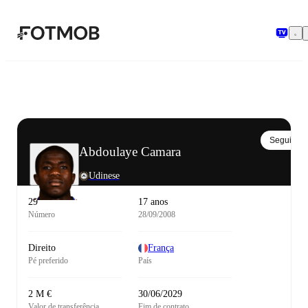
Saltar para o conteúdo principal
Seguir
Abdoulaye Camara
Udinese
29
17 anos
Número
28/09/2008
Direito
França
Pé preferido
País
2 M €
30/06/2029
Valor de transferência
Fim de contrato