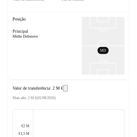
Posição
Principal
Médio Defensivo
MD
Valor de transferência
:
2 M €
Mais alto
:
2 M €
(
01/08/2026
)
€2 M
€1,5 M