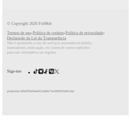
© Copyright
2026
FotMob
Termos de uso
•
Política de cookies
•
Política de privacidade
•
Declaração da Lei da Transparência
Não é permitido o uso de serviços automáticos (robôs,
rastreadores, indexação, etc.) nem de outros métodos
para uso sistemático ou regular.
Siga-nos
production:306d430a56a4e621a6fde71ec0d0f433af0c14a2