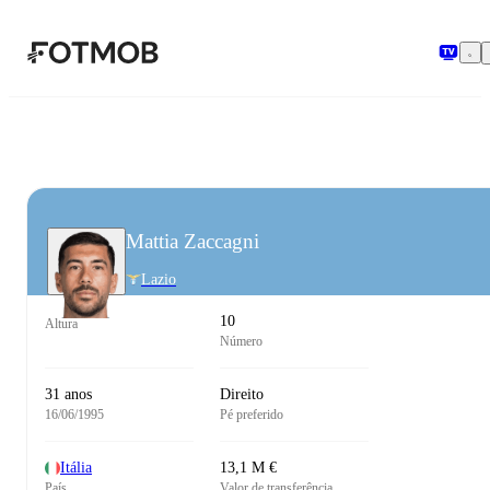
Saltar para o conteúdo principal
Mattia Zaccagni
Lazio
10
Altura
Número
31 anos
Direito
16/06/1995
Pé preferido
Itália
13,1 M €
País
Valor de transferência