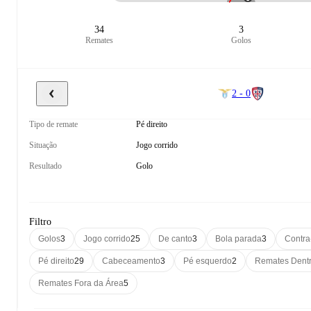
34
3
Remates
Golos
2 - 0
Tipo de remate
Pé direito
Situação
Jogo corrido
Resultado
Golo
Filtro
Golos
3
Jogo corrido
25
De canto
3
Bola parada
3
Contra
Pé direito
29
Cabeceamento
3
Pé esquerdo
2
Remates Dentr
Remates Fora da Área
5