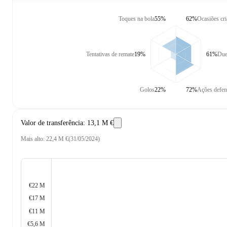
Toques na bola
55%
62%
Ocasiões cr
Tentativas de remate
19%
61%
Due
Golos
22%
72%
Ações defen
Valor de transferência
:
13,1 M €
Mais alto
:
22,4 M €
(
31/05/2024
)
€22 M
€17 M
€11 M
€5,6 M