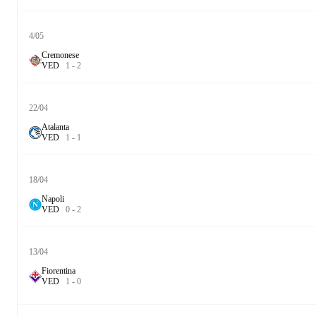
4/05
Cremonese
V
E
D
1
-
2
22/04
Atalanta
V
E
D
1
-
1
18/04
Napoli
V
E
D
0
-
2
13/04
Fiorentina
V
E
D
1
-
0