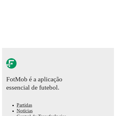
analytics.
Follow Mattia Zaccagni to receive notifications abou
other key events.
FotMob é a aplicação
essencial de futebol.
Partidas
Notícias