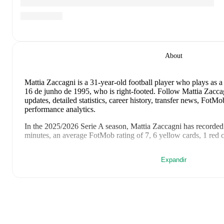
About
Mattia Zaccagni
is a 31-year-old football player who plays as a
16 de junho de 1995, who is right-footed
.
Follow Mattia Zaccag
updates, detailed statistics, career history, transfer news, Fot
performance analytics.
In the
2025/2026
Serie A
season,
Mattia Zaccagni
has recorded
minutes, an average FotMob rating of 7, 6 yellow cards, 1 red 
Mattia Zaccagni
scores highly on
Minutes
,
Started
,
and
Rating
Expandir
Serie A
.
Mattia Zaccagni
's
10
most recent matches are shown below. Visi
details including lineups, match events, and advanced statistics:
13 de maio de 2026
:
0
-
2
loss
at home vs
Inter
(
72 minutes
,
rating
)
4 de maio de 2026
:
2
-
1
win
away at
Cremonese
(
60 minute