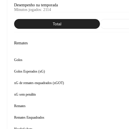
Desempenho na temporada
Minutos jogados
:
2114
Total
Remates
Golos
Golos Esperados (xG)
xG de remates enquadrados (xGOT)
xG sem penáltis
Remates
Remates Enquadrados