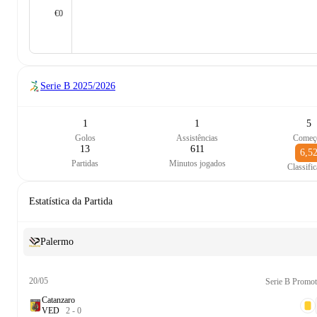
€0
Serie B
2025/2026
1
1
5
Golos
Assistências
Começ
13
611
6,5
Partidas
Minutos jogados
Classifi
Estatística da Partida
Palermo
20/05
Serie B Promot
Catanzaro
V
E
D
2
-
0