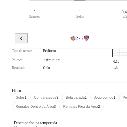
5
1
0,4
Remates
Golos
x
2 - 2
Tipo de remate
Pé direito
Situação
Jogo corrido
0,16
xG
Resultado
Golo
Filtro
Golos
1
Contra-ataque
3
Bola parada
1
Jogo corrido
1
Pé
Remates Dentro da Área
3
Remates Fora da Área
2
Desempenho na temporada