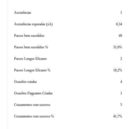
Assistências
1
Assistências esperadas (xA)
0,34
Passes bem sucedidos
49
Passes bem sucedidos %
51,0%
Passes Longos Eficazes
2
Passes Longos Eficazes %
18,2%
Ocasiões criadas
4
Ocasiões Flagrantes Criadas
1
Cruzamentos com sucesso
5
Cruzamentos com sucesso %
41,7%