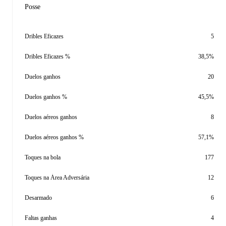
Posse
Dribles Eficazes
5
Dribles Eficazes %
38,5%
Duelos ganhos
20
Duelos ganhos %
45,5%
Duelos aéreos ganhos
8
Duelos aéreos ganhos %
57,1%
Toques na bola
177
Toques na Área Adversária
12
Desarmado
6
Faltas ganhas
4