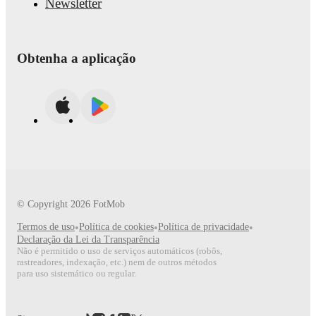
Newsletter
Obtenha a aplicação
© Copyright
2026
FotMob
Termos de uso
•
Política de cookies
•
Política de privacidade
•
Declaração da Lei da Transparência
Não é permitido o uso de serviços automáticos (robôs,
rastreadores, indexação, etc.) nem de outros métodos
para uso sistemático ou regular.