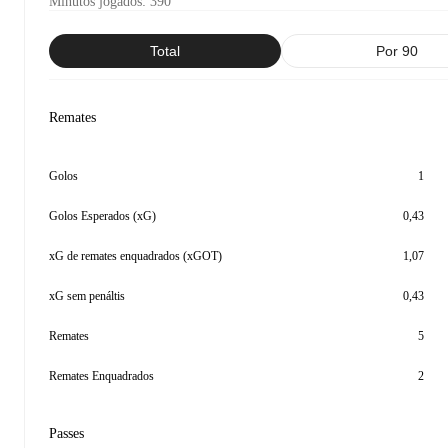
Minutos jogados
:
390
Total
Por 90
Remates
Golos
1
Golos Esperados (xG)
0,43
xG de remates enquadrados (xGOT)
1,07
xG sem penáltis
0,43
Remates
5
Remates Enquadrados
2
Passes