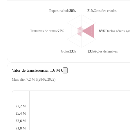
Toques na bola
30%
21%
Ocasiões criadas
Tentativas de remate
27%
85%
Duelos aéreos ga
Golos
33%
13%
Ações defensivas
Valor de transferência
:
1,6 M €
Mais alto
:
7,2 M €
(
28/02/2022
)
€7,2 M
€5,4 M
€3,6 M
€1,8 M