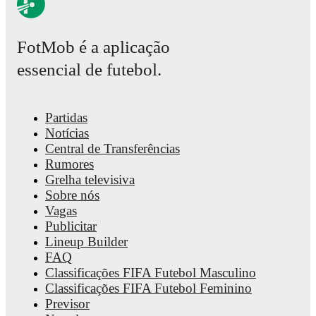
Dennis Tørset Johnsen
has competed in
Serie A
,
Serie B
,
Coppa
World Cup UEFA qualification
,
Eredivisie
,
and
Eerste Divisie
.
FotMob é a aplicação
league page on FotMob provides comprehensive coverage incl
standings, fixtures, top scorers, and detailed team statistics.
essencial de futebol.
FotMob provides comprehensive coverage of
Dennis Tørset J
including career statistics, match-by-match ratings, transfer hist
market value trends, and detailed performance analytics.
Follow
Partidas
Tørset Johnsen to receive notifications about upcoming matches
Notícias
and other key events.
Central de Transferências
Rumores
Grelha televisiva
Sobre nós
Vagas
Publicitar
Lineup Builder
FAQ
Classificações FIFA Futebol Masculino
Classificações FIFA Futebol Feminino
Previsor