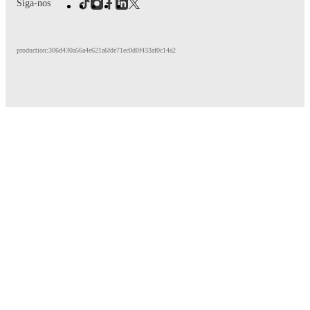
Siga-nos
production:306d430a56a4e621a6fde71ec0d0f433af0c14a2