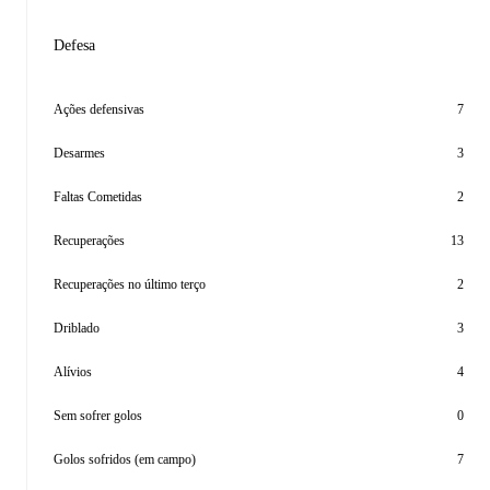
Defesa
Ações defensivas
7
Desarmes
3
Faltas Cometidas
2
Recuperações
13
Recuperações no último terço
2
Driblado
3
Alívios
4
Sem sofrer golos
0
Golos sofridos (em campo)
7