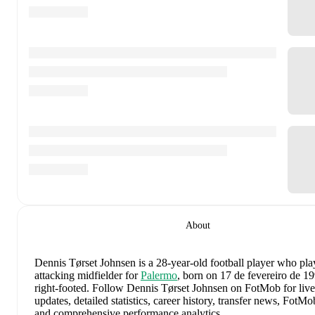
About
Dennis Tørset Johnsen
is a 28-year-old football player who pla
attacking midfielder
for
Palermo
, born on 17 de fevereiro de 1
right-footed
.
Follow Dennis Tørset Johnsen on FotMob for liv
updates, detailed statistics, career history, transfer news, FotMo
and comprehensive performance analytics.