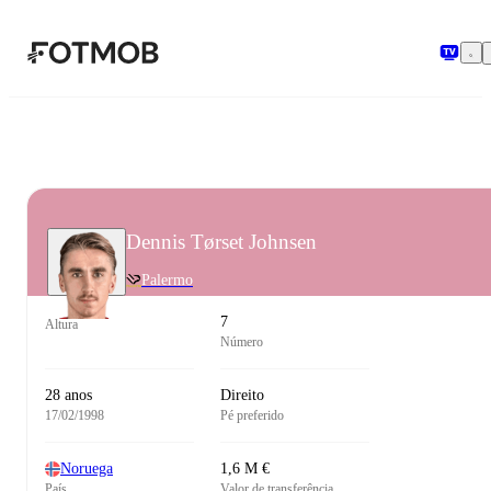
Saltar para o conteúdo principal
Dennis Tørset Johnsen
Palermo
7
Altura
Número
28 anos
Direito
17/02/1998
Pé preferido
Noruega
1,6 M €
País
Valor de transferência