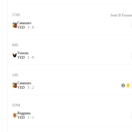
17/05
Serie B Promot
Catanzaro
V
E
D
3
-
0
8/05
Venezia
V
E
D
2
-
0
1/05
Catanzaro
V
E
D
3
-
2
25/04
Reggiana
V
E
D
1
-
1