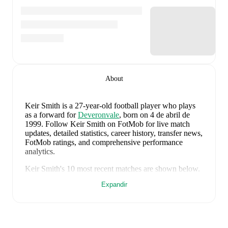
About
Keir Smith
is a 27-year-old football player who plays
as a forward
for
Deveronvale
, born on 4 de abril de
1999
.
Follow Keir Smith on FotMob for live match
updates, detailed statistics, career history, transfer news,
FotMob ratings, and comprehensive performance
analytics.
Keir Smith
's
10
most recent matches are shown below.
Visit each match page for full details including lineups,
Expandir
match events, and advanced statistics:
5 de agosto de 2026
:
0
-
1
loss
away at
Huntly
(
10
minutes
)
1 de agosto de 2026
:
1
-
2
loss
at home vs
Turriff