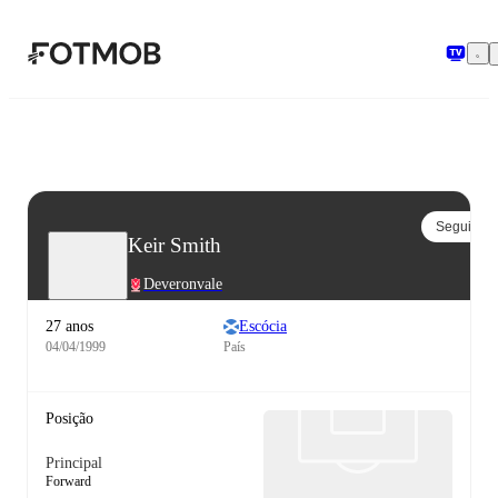
Saltar para o conteúdo principal
Seguir
Keir Smith
Deveronvale
27 anos
Escócia
04/04/1999
País
Posição
Principal
Forward