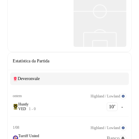
Estatística da Partida
Deveronvale
ontem
Highland / Lowland
Huntly
10‎’‎
-
V
E
D
1
-
0
1/08
Highland / Lowland
Turriff United
Banco