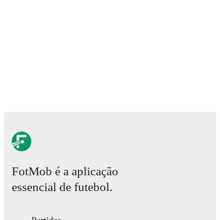
FotMob provides comprehensive coverage of
Keir
Smith
, including career statistics, match-by-match
ratings, transfer history, market value trends, and
detailed performance analytics.
Follow Keir Smith to
receive notifications about upcoming matches, goals,
and other key events.
FotMob é a aplicação
essencial de futebol.