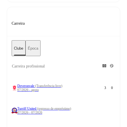
Carreira
Clube
Época
Carreira profissional
Deveronvale
(Transferência livre)
3
0
07/2026 - agora
Turriff United
(regresso de empréstimo)
07/2026 - 07/2026