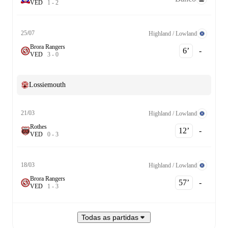
V
E
D
1
-
2
25/07
Highland / Lowland
Brora Rangers
6‎’‎
-
V
E
D
3
-
0
Lossiemouth
21/03
Highland / Lowland
Rothes
12‎’‎
-
V
E
D
0
-
3
18/03
Highland / Lowland
Brora Rangers
57‎’‎
-
V
E
D
1
-
3
Todas as partidas