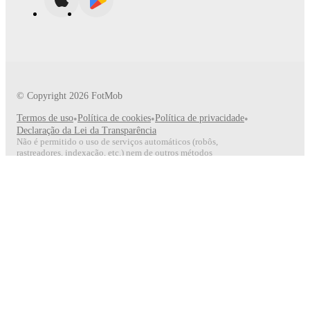
© Copyright
2026
FotMob
Termos de uso
•
Política de cookies
•
Política de privacidade
•
Declaração da Lei da Transparência
Não é permitido o uso de serviços automáticos (robôs,
rastreadores, indexação, etc.) nem de outros métodos
para uso sistemático ou regular.
Siga-nos
production:306d430a56a4e621a6fde71ec0d0f433af0c14a2