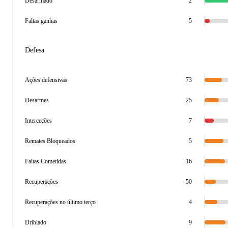
Desarmado
2
Faltas ganhas
5
Defesa
Ações defensivas
73
Desarmes
25
Interceções
7
Remates Bloqueados
5
Faltas Cometidas
16
Recuperações
50
Recuperações no último terço
4
Driblado
9