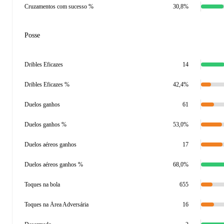
Cruzamentos com sucesso %
30,8%
Posse
Dribles Eficazes
14
Dribles Eficazes %
42,4%
Duelos ganhos
61
Duelos ganhos %
53,0%
Duelos aéreos ganhos
17
Duelos aéreos ganhos %
68,0%
Toques na bola
655
Toques na Área Adversária
16