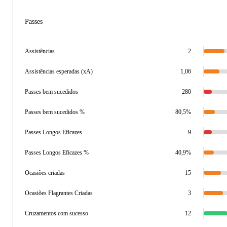
Passes
Assistências
2
Assistências esperadas (xA)
1,06
Passes bem sucedidos
280
Passes bem sucedidos %
80,5%
Passes Longos Eficazes
9
Passes Longos Eficazes %
40,9%
Ocasiões criadas
15
Ocasiões Flagrantes Criadas
3
Cruzamentos com sucesso
12