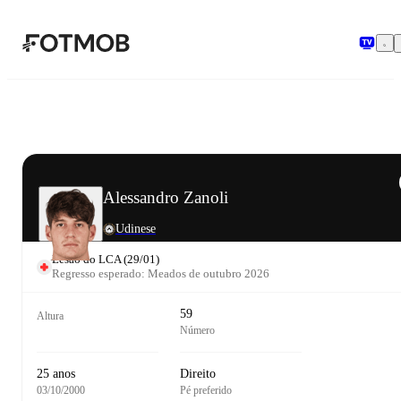
Saltar para o conteúdo principal
Alessandro Zanoli
Udinese
Lesão do LCA
(
29/01
)
Regresso esperado: Meados de outubro 2026
59
Altura
Número
25 anos
Direito
03/10/2000
Pé preferido