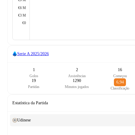
€9 M
€6 M
€3 M
€0
Serie A
2025/2026
1
2
16
Golos
Assistências
Começou
19
1290
6,94
Partidas
Minutos jogados
Classificação
Estatística da Partida
Udinese