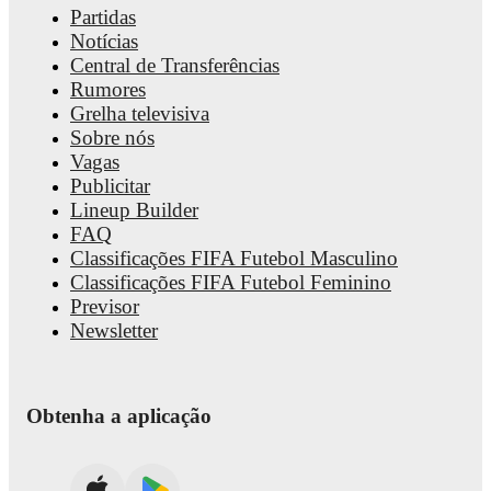
including career statistics, match-by-match ratings, transfer
Partidas
history, market value trends, and detailed performance analytics
Notícias
Follow Alessandro Zanoli to receive notifications about upcom
matches, goals, and other key events.
Central de Transferências
Rumores
Grelha televisiva
Sobre nós
Vagas
Publicitar
Lineup Builder
FAQ
Classificações FIFA Futebol Masculino
Classificações FIFA Futebol Feminino
Previsor
Newsletter
Obtenha a aplicação