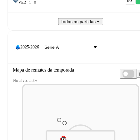
80‎’‎
V
E
D
1
-
0
Todas as partidas
2025/2026
Mapa de remates da temporada
No alvo: 33%