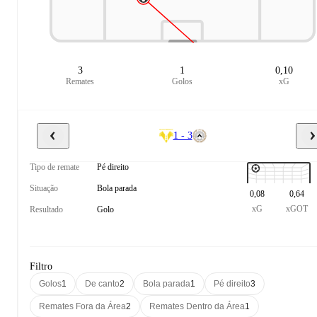
3
1
0,10
Remates
Golos
xG
1 - 3
Tipo de remate
Pé direito
Situação
Bola parada
0,08
0,64
xG
xGOT
Resultado
Golo
Filtro
Golos
1
De canto
2
Bola parada
1
Pé direito
3
Remates Fora da Área
2
Remates Dentro da Área
1