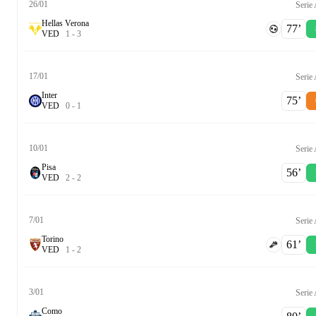
26/01
Serie
Hellas Verona
77‎’‎
V
E
D
1
-
3
17/01
Serie
Inter
75‎’‎
V
E
D
0
-
1
10/01
Serie
Pisa
56‎’‎
V
E
D
2
-
2
7/01
Serie
Torino
61‎’‎
V
E
D
1
-
2
3/01
Serie
Como