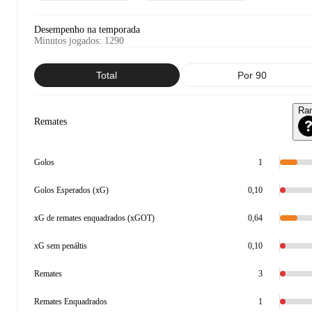
Desempenho na temporada
Minutos jogados
:
1290
Total
Por 90
Ra
Remates
Golos
1
Golos Esperados (xG)
0,10
xG de remates enquadrados (xGOT)
0,64
xG sem penáltis
0,10
Remates
3
Remates Enquadrados
1