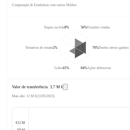
Comparação de Estatísticas com outros Médios
Toques na bola
9%
56%
Ocasiões criadas
Tentativas de remate
2%
76%
Duelos aéreos ganhos
Golos
41%
64%
Ações defensivas
Valor de transferência
:
3,7 M €
Mais alto
:
12 M €
(
31/05/2023
)
€12 M