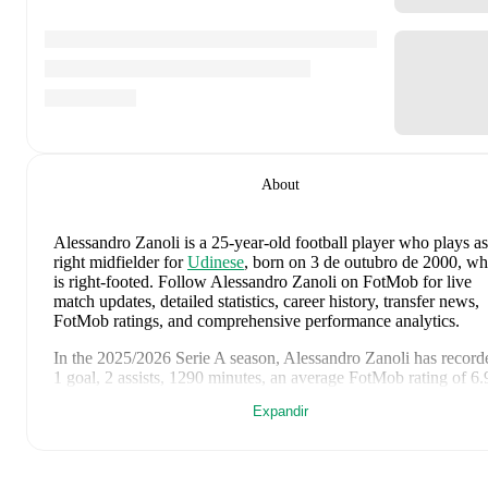
About
Alessandro Zanoli
is a 25-year-old football player who plays as
right midfielder
for
Udinese
, born on 3 de outubro de 2000, w
is right-footed
.
Follow Alessandro Zanoli on FotMob for live
match updates, detailed statistics, career history, transfer news,
FotMob ratings, and comprehensive performance analytics.
In the
2025/2026
Serie A
season,
Alessandro Zanoli
has record
1 goal, 2 assists, 1290 minutes, an average FotMob rating of 6.
1 yellow card
.
Expandir
Alessandro Zanoli
scores highly on
Rating
compared to
right
midfielders
in the
Serie A
.