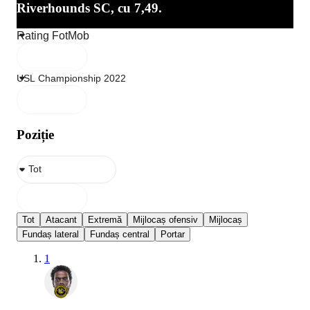
Riverhounds SC, cu 7,49.
Poziție
Tot
Atacant
Extremă
Mijlocaș ofensiv
Mijlocaș
Fundaș lateral
Fundaș central
Portar
1