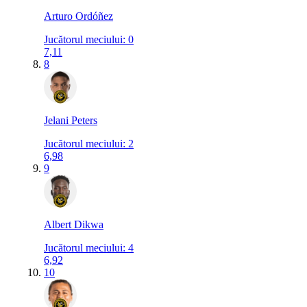
Arturo Ordóñez
Jucătorul meciului
:
0
7,11
8
Jelani Peters
Jucătorul meciului
:
2
6,98
9
Albert Dikwa
Jucătorul meciului
:
4
6,92
10