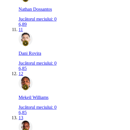
Nathan Dossantos
Jucătorul meciului
:
0
6,89
11
Dani Rovira
Jucătorul meciului
:
0
6,85
12
Mekeil Williams
Jucătorul meciului
:
0
6,85
13