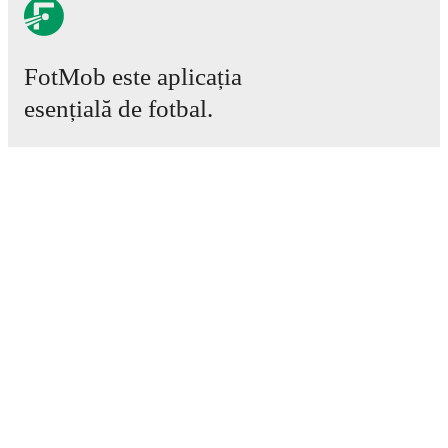
FotMob este aplicația
esențială de fotbal.
Meciuri
Știri
Centru de Transferuri
Zvonuri
Program TV
Despre noi
Cariere
Promovează
Lineup Builder
FAQ
Clasamentul FIFA Masculin
Clasamentul FIFA Feminin
Prezicător