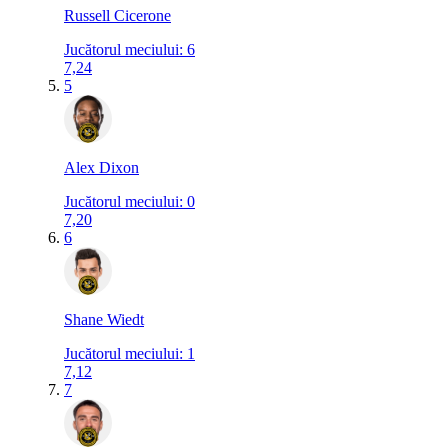
Russell Cicerone
Jucătorul meciului
:
6
7,24
5
Alex Dixon
Jucătorul meciului
:
0
7,20
6
Shane Wiedt
Jucătorul meciului
:
1
7,12
7