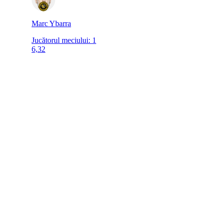
Marc Ybarra
Jucătorul meciului
:
1
6,32