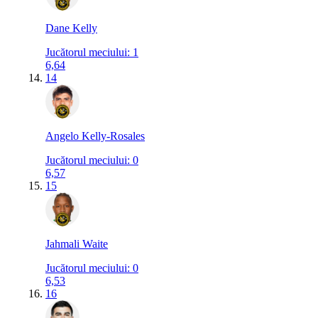
Dane Kelly
Jucătorul meciului
:
1
6,64
14
Angelo Kelly-Rosales
Jucătorul meciului
:
0
6,57
15
Jahmali Waite
Jucătorul meciului
:
0
6,53
16