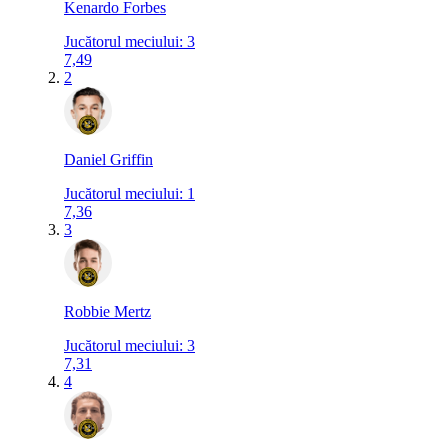
Kenardo Forbes
Jucătorul meciului
:
3
7,49
2
Daniel Griffin
Jucătorul meciului
:
1
7,36
3
Robbie Mertz
Jucătorul meciului
:
3
7,31
4