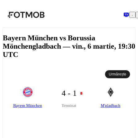
Sari la conținutul principal
Bayern München vs Borussia
Mönchengladbach — vin., 6 martie, 19:30
UTC
Urmărește
4 - 1
Bayern München
M'gladbach
Terminat