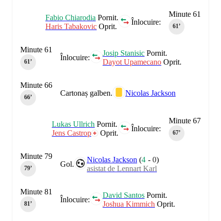
Minute 61
Fabio Chiarodia
Pornit.
Înlocuire:
Haris Tabakovic
Oprit.
61‎’‎
Minute 61
Josip Stanisic
Pornit.
Înlocuire:
Dayot Upamecano
Oprit.
61‎’‎
Minute 66
Cartonaș galben.
Nicolas Jackson
66‎’‎
Minute 67
Lukas Ullrich
Pornit.
Înlocuire:
Jens Castrop
Oprit.
67‎’‎
Minute 79
Nicolas Jackson
(
4
-
0
)
Gol.
asistat de Lennart Karl
79‎’‎
Minute 81
David Santos
Pornit.
Înlocuire:
Joshua Kimmich
Oprit.
81‎’‎