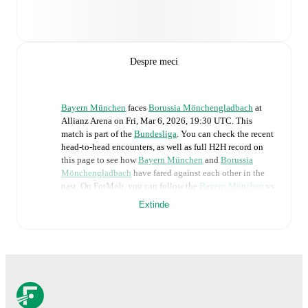
Despre meci
Bayern München
faces
Borussia Mönchengladbach
at
Allianz Arena
on
Fri, Mar 6, 2026, 19:30 UTC
.
This
match is part of the
Bundesliga
. You can check the recent
head-to-head encounters, as well as full H2H record on
this page to see how
Bayern München
and
Borussia
Mönchengladbach
have fared against each other in the
past. On FotMob, you can follow the
Bayern München
vs
Borussia Mönchengladbach
live score with a full set of
Extinde
match features, including:
Live updates: Every goal, card, substitution and key
moment instantly delivered on FotMob.
Real-time extensive stats powered by Opta:
Possession, shots, corners, big chances created, xG,