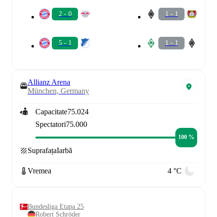
2 - 0
1 - 1
5 - 1
1 - 1
Allianz Arena
München, Germany
Capacitate
75.024
Spectatori
75.000
100 %
Suprafața
Iarbă
Vremea
4 °C
Bundesliga Etapa 25
Robert Schröder