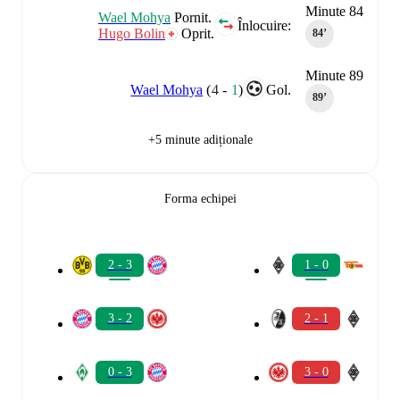
Minute 84
Wael Mohya
Pornit.
Înlocuire:
Hugo Bolin
Oprit.
84‎’‎
Minute 89
Wael Mohya
(
4
-
1
)
Gol.
89‎’‎
+5 minute adiționale
Forma echipei
2 - 3
1 - 0
3 - 2
2 - 1
0 - 3
3 - 0