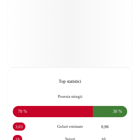
Top statistici
Posesia mingii
70 %
30 %
Goluri estimate
3,03
0,96
Șuturi
18
10