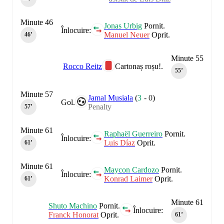
Minute 46
Jonas Urbig
Pornit.
Înlocuire:
Manuel Neuer
Oprit.
46‎’‎
Minute 55
Rocco Reitz
Cartonaș roșu!.
55‎’‎
Minute 57
Jamal Musiala
(
3
-
0
)
Gol.
Penalty
57‎’‎
Minute 61
Raphaël Guerreiro
Pornit.
Înlocuire:
Luis Díaz
Oprit.
61‎’‎
Minute 61
Maycon Cardozo
Pornit.
Înlocuire:
Konrad Laimer
Oprit.
61‎’‎
Minute 61
Shuto Machino
Pornit.
Înlocuire:
Franck Honorat
Oprit.
61‎’‎