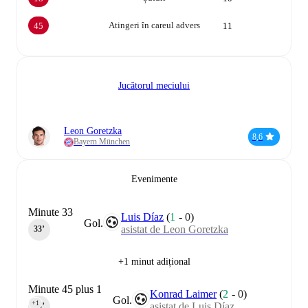
Atingeri în careul advers
45
11
Jucătorul meciului
Leon Goretzka
8,6
Bayern München
Evenimente
Minute 33
Luis Díaz
(
1
-
0
)
Gol.
asistat de Leon Goretzka
33‎’‎
+1 minut adițional
Minute 45 plus 1
Konrad Laimer
(
2
-
0
)
Gol.
+1
asistat de Luis Díaz
45‎’‎