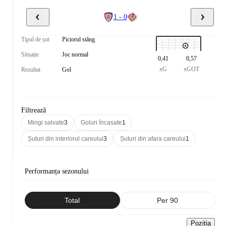
1 - 0
Tipul de șut
Piciorul stâng
Situație
Joc normal
0,41
0,57
xG
xGOT
Rezultat
Gol
Filtrează
Mingi salvate
3
Goluri încasate
1
Șuturi din interiorul careului
3
Șuturi din afara careului
1
Performanța sezonului
Total
Per 90
Poziția