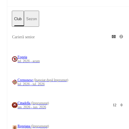
Club
Sezon
Carieră senior
Foggia
iul. 2026 - acum
Cremonese
(înapoiat după împrumut)
iul. 2026 - iul. 2026
Cittadella
(împrumutat)
12
0
ian. 2026 - iun. 2026
Reggiana
(împrumutat)