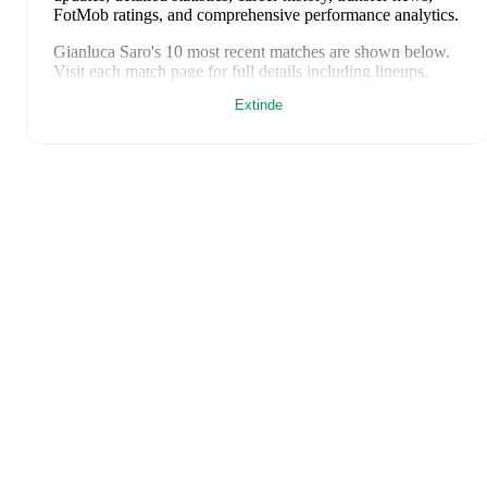
FotMob ratings, and comprehensive performance analytics.
Gianluca Saro
's
10
most recent matches are shown below.
Visit each match page for full details including lineups,
match events, and advanced statistics:
Extinde
24 ianuarie 2026
:
0
-
1
loss
away at
Frosinone
(
unused
substitute
)
20 decembrie 2025
:
1
-
2
loss
away at
Pescara
(
unused
substitute
)
13 decembrie 2025
:
1
-
2
loss
at home vs
Padova
(
unused
substitute
)
22 noiembrie 2025
:
0
-
0
draw
away at
Carrarese
(
unused
substitute
)
8 noiembrie 2025
:
0
-
0
draw
at home vs
Virtus Entella
(
unused substitute
)
1 noiembrie 2025
:
3
-
4
loss
away at
Avellino
(
unused
substitute
)
28 octombrie 2025
:
1
-
0
win
at home vs
Modena
(
unused substitute
)
25 octombrie 2025
:
1
-
3
loss
away at
Monza
(
unused
substitute
)
18 octombrie 2025
:
3
-
1
win
at home vs
Bari
(
unused