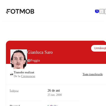
Sari la conținutul principal
Urmăreș
Gianluca Saro
Foggia
Transfer realizat
Toate transferurile
De la
Cremonese
26 de ani
Înălțime
25 iun. 2000