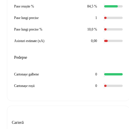
Pase reușite %
84,5 %
Pase lungi precise
1
Pase lungi precise %
10,0 %
Asisturi estimate (xA)
0,00
Pedepse
Cartonașe galbene
0
Cartonașe roșii
0
Carieră