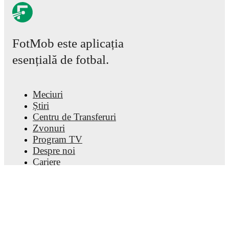
FotMob este aplicația
esențială de fotbal.
Meciuri
Știri
Centru de Transferuri
Zvonuri
Program TV
Despre noi
Cariere
Promovează
Lineup Builder
FAQ
Clasamentul FIFA Masculin
Clasamentul FIFA Feminin