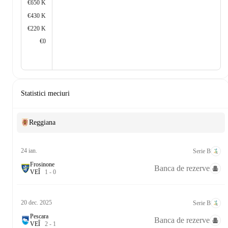
€650 K
€430 K
€220 K
€0
Statistici meciuri
Reggiana
24 ian.
Serie B
Frosinone
Banca de rezerve
V
E
Î
1
-
0
20 dec. 2025
Serie B
Pescara
Banca de rezerve
V
E
Î
2
-
1