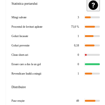
Statistica portarului
Mingi salvate
3
Procentul de lovituri apărate
75,0 %
Goluri încasate
1
Goluri prevenite
0,18
Clean sheet-uri
0
Eroare care a dus la un gol
0
Revendicare înaltă a mingii
1
Distribuire
Pase reușite
49