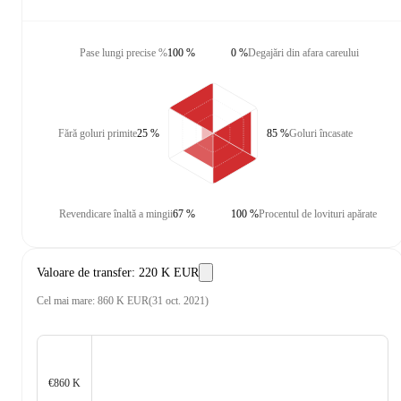
Pase lungi precise %
100 %
0 %
Degajări din afara careului
Fără goluri primite
25 %
85 %
Goluri încasate
Revendicare înaltă a mingii
67 %
100 %
Procentul de lovituri apărate
Valoare de transfer
:
220 K EUR
Cel mai mare
:
860 K EUR
(
31 oct. 2021
)
€860 K