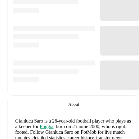
About
Gianluca Saro
is a 26-year-old football player who plays as
a keeper
for
Foggia
, born on 25 iunie 2000, who is right-
footed
.
Follow Gianluca Saro on FotMob for live match
updates, detailed statistics, career history, transfer news,