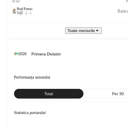
26 iul.
P
Real Potosi
Banca
V
E
Î
2
-
1
Toate meciurile
2026
Performanța sezonului
Total
Per 90
Statistica portarului