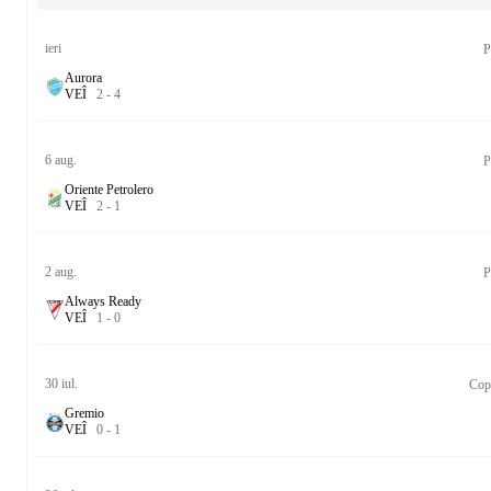
ieri
P
Aurora
V
E
Î
2
-
4
6 aug.
P
Oriente Petrolero
V
E
Î
2
-
1
2 aug.
P
Always Ready
V
E
Î
1
-
0
30 iul.
Cop
Gremio
V
E
Î
0
-
1