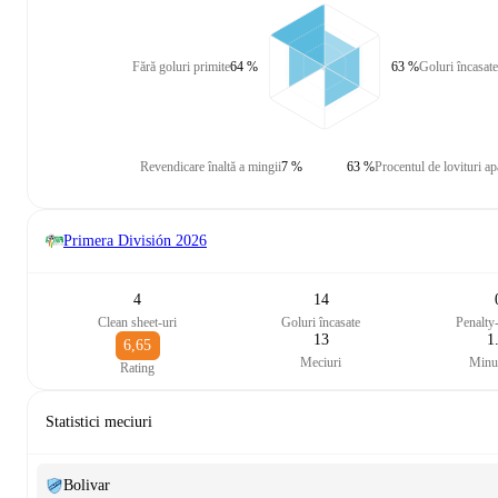
Fără goluri primite
64 %
63 %
Goluri încasate
Revendicare înaltă a mingii
7 %
63 %
Procentul de lovituri ap
Primera División
2026
4
14
Clean sheet-uri
Goluri încasate
Penalty-
13
1
6,65
Meciuri
Minut
Rating
Statistici meciuri
Bolivar