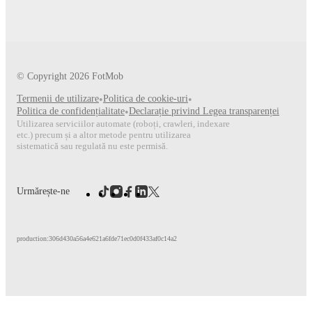
© Copyright
2026
FotMob
Termenii de utilizare
•
Politica de cookie-uri
•
Politica de confidențialitate
•
Declarație privind Legea transparenței
Utilizarea serviciilor automate (roboți, crawleri, indexare
etc.) precum și a altor metode pentru utilizarea
sistematică sau regulată nu este permisă.
Urmărește-ne
production:306d430a56a4e621a6fde71ec0d0f433af0c14a2