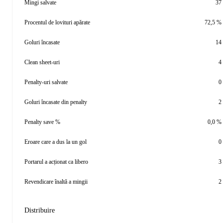
Mingi salvate
37
Procentul de lovituri apărate
72,5 %
Goluri încasate
14
Clean sheet-uri
4
Penalty-uri salvate
0
Goluri încasate din penalty
2
Penalty save %
0,0 %
Eroare care a dus la un gol
0
Portarul a acționat ca libero
3
Revendicare înaltă a mingii
2
Distribuire