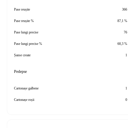
Pase reușite
366
Pase reușite %
87,1 %
Pase lungi precise
76
Pase lungi precise %
60,3 %
Șanse create
1
Pedepse
Cartonașe galbene
1
Cartonașe roșii
0