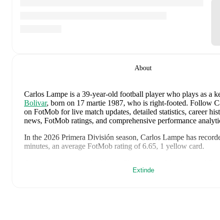
About
Carlos Lampe
is a 39-year-old football player who plays as a k
Bolivar
, born on 17 martie 1987, who is right-footed
.
Follow C
on FotMob for live match updates, detailed statistics, career hist
news, FotMob ratings, and comprehensive performance analyti
In the
2026
Primera División
season,
Carlos Lampe
has record
minutes, an average FotMob rating of 6.65, 1 yellow card
.
Carlos Lampe
scores highly on
Clean sheets
,
Matches
,
and
Sta
Extinde
to
keepers
in the
Primera División
.
Carlos Lampe
's
10
most recent matches are shown below. Visit
page for full details including lineups, match events, and advanc
8 august 2026
:
4
-
2
win
away at
Aurora
(
90 minutes
,
6.3 Fo