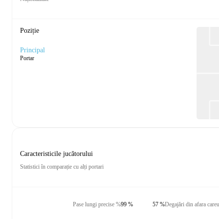
Poziție
Principal
Portar
Caracteristicile jucătorului
Statistici în comparație cu alți portari
Pase lungi precise %
99 %
57 %
Degajări din afara careu