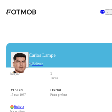
Sari la conținutul principal
Carlos Lampe
Bolivar
1
Înălțime
Tricou
39 de ani
Dreptul
17 mar. 1987
Picior preferat
Bolivia
Naționalitate