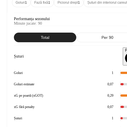
Goluri
1
Fază fixă
1
Piciorul drept
1
Șuturi din interiorul careul
Performanța sezonului
Minute jucate
:
90
Total
Per 90
P
Șuturi
Goluri
1
Goluri estimate
0,07
xG pe poartă (xGOT)
0,29
xG fără penalty
0,07
Șuturi
1