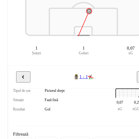
1
1
0,07
Șuturi
Goluri
xG
1 - 1
Tipul de șut
Piciorul drept
Situație
Fază fixă
0,07
0,2
xG
xG
Rezultat
Gol
Filtrează