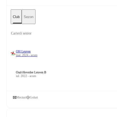
Club
Sezon
Carieră senior
OH Leuven
mar. 2024 - acum
Oud-Heverlee Leuven B
iul. 2022 - acum
Meciuri
Goluri