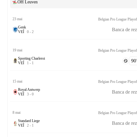
OH Leuven
23 mai
Genk
Banca de rez
V
E
Î
0
-
2
19 mai
Sporting Charleroi
90‎’
V
E
Î
1
-
1
15 mai
Royal Antwerp
Banca de rez
V
E
Î
3
-
0
8 mai
Standard Liege
Banca de rez
V
E
Î
2
-
1