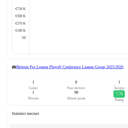
€750 K
€560 K
€370 K
€190 K
€0
Belgian Pro League Playoff Conference League Group
2025/2026
1
0
1
Goluri
Pase decisive
Început
1
90
7,76
Meciuri
Minute jucate
Rating
Statistici meciuri