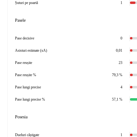
Șuturi pe poartă
1
Pasele
Pase decisive
0
Asisturi estimate (xA)
0,01
Pase reușite
23
Pase reușite %
79,3 %
Pase lungi precise
4
Pase lungi precise %
57,1 %
Posesia
Dueluri câștigate
1