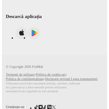
Descarcă aplicația
© Copyright
2026
FotMob
Termenii de utilizare
•
Politica de cookie-uri
•
Politica de confidențialitate
•
Declarație privind Legea transparenței
Utilizarea serviciilor automate (roboți, crawleri, indexare
etc.) precum și a altor metode pentru utilizarea
sistematică sau regulată nu este permisă.
Urmărește-ne