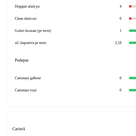
Degajari afară joc
4
Clean sheet-uri
0
Goluri încasate (pe teren)
1
xG împotriva pe teren
2,18
Pedepse
Cartonașe galbene
0
Cartonașe roșii
0
Carieră