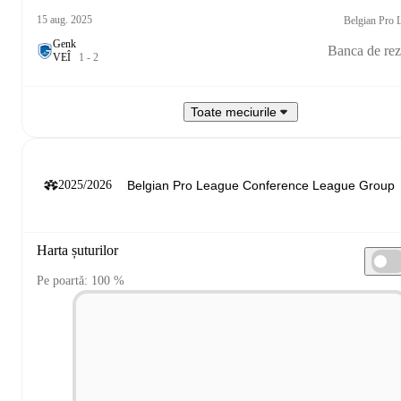
15 aug. 2025
Belgian Pro 
Genk
Banca de rez
V
E
Î
1
-
2
Toate meciurile
2025/2026
Harta șuturilor
Pe poartă: 100 %