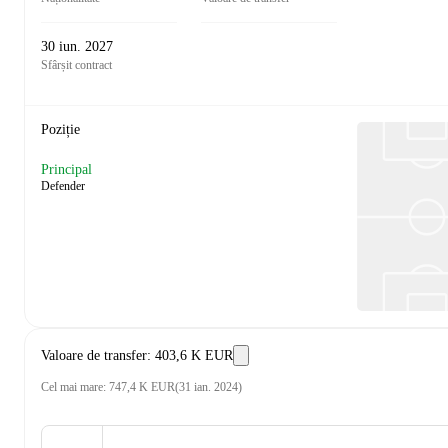
30 iun. 2027
Sfârșit contract
Poziție
Principal
Defender
Valoare de transfer
:
403,6 K EUR
Cel mai mare
:
747,4 K EUR
(
31 ian. 2024
)