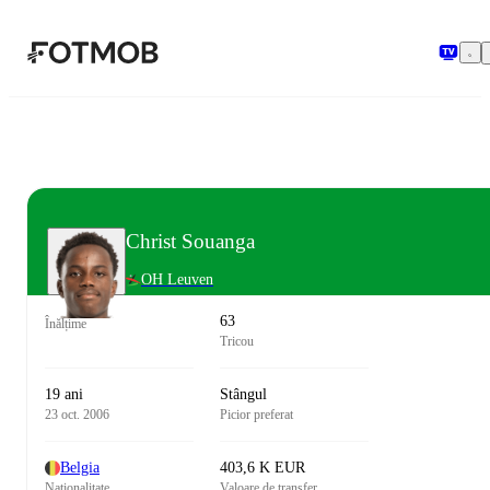
Sari la conținutul principal
Christ Souanga
OH Leuven
63
Înălțime
Tricou
19 ani
Stângul
23 oct. 2006
Picior preferat
Belgia
403,6 K EUR
Naționalitate
Valoare de transfer