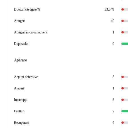
Dueluri câștigate %
33,3 %
Atingeri
40
Atingeri în careul advers
1
Deposedat
0
Apărare
Acțiuni defensive
8
Atacuri
1
Intercepții
3
Faulturi
2
Recuperate
4