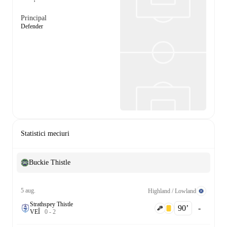
Principal
Defender
Statistici meciuri
Buckie Thistle
5 aug.
Highland / Lowland
Strathspey Thistle
90‎’‎
-
V
E
Î
0
-
2