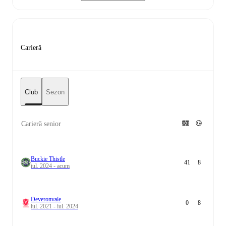
Carieră
Club
Sezon
Carieră senior
Buckie Thistle
41
8
iul. 2024 - acum
Deveronvale
0
8
iul. 2021 - iul. 2024