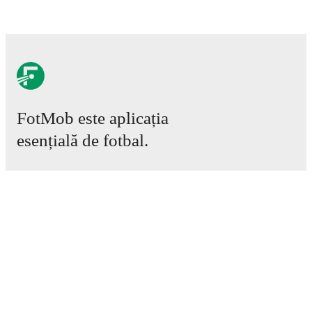
FotMob este aplicația
esențială de fotbal.
Meciuri
Știri
Centru de Transferuri
Zvonuri
Program TV
Despre noi
Cariere
Promovează
Lineup Builder