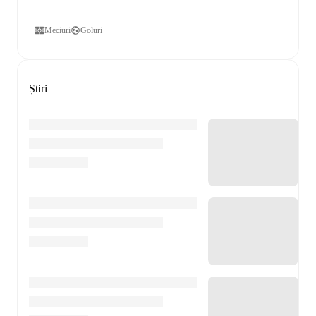
Meciuri
Goluri
Știri