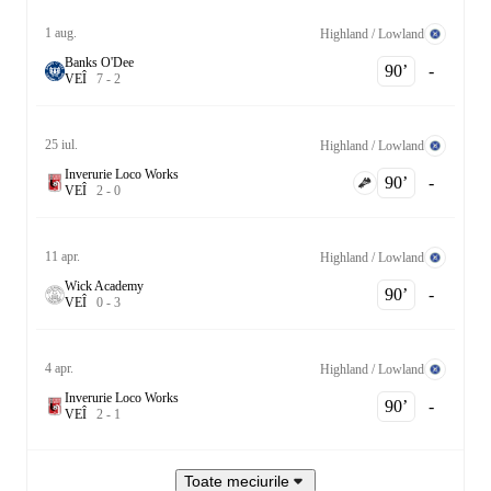
1 aug.
Highland / Lowland
Banks O'Dee
90‎’‎
-
V
E
Î
7
-
2
25 iul.
Highland / Lowland
Inverurie Loco Works
90‎’‎
-
V
E
Î
2
-
0
11 apr.
Highland / Lowland
Wick Academy
90‎’‎
-
V
E
Î
0
-
3
4 apr.
Highland / Lowland
Inverurie Loco Works
90‎’‎
-
V
E
Î
2
-
1
Toate meciurile