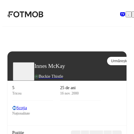
Sari la conținutul principal
Urmărește
Innes McKay
Buckie Thistle
5
25 de ani
Tricou
16 nov. 2000
Scoția
Naționalitate
Poziție