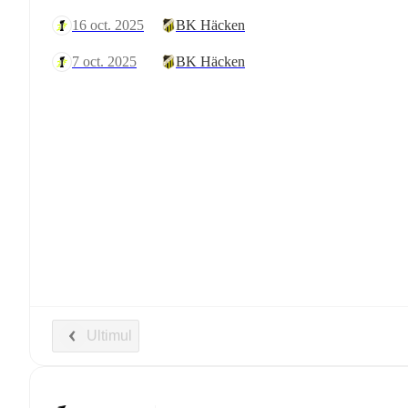
16 oct. 2025
BK Häcken
7 oct. 2025
BK Häcken
Ultimul