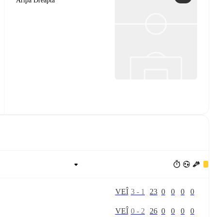
Aripa Dreaptă
V
E
Î
3
-
1
23
0
0
0
0
V
E
Î
0
-
2
26
0
0
0
0