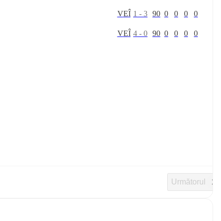
V
E
Î
1
-
3
90
0
0
0
0
V
E
Î
4
-
0
90
0
0
0
0
Următorul