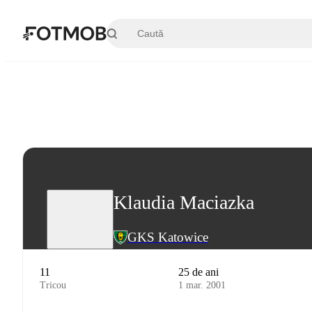
Sari la conținutul principal
Klaudia Maciazka
GKS Katowice
11
25 de ani
Tricou
1 mar. 2001