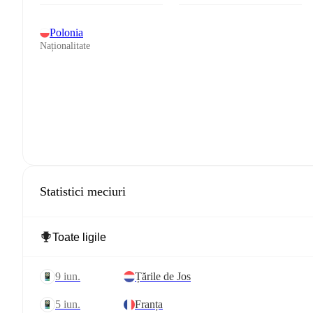
Polonia
Naționalitate
Statistici meciuri
9 iun.
Țările de Jos
5 iun.
Franța