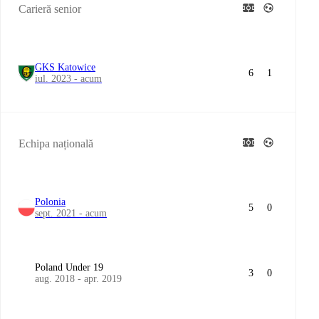
Carieră senior
GKS Katowice
6
1
iul. 2023 - acum
Echipa națională
Polonia
5
0
sept. 2021 - acum
Poland Under 19
3
0
aug. 2018 - apr. 2019