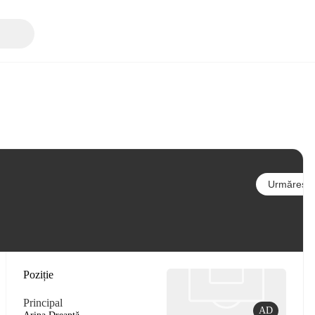
Urmărește
Poziție
Principal
AD