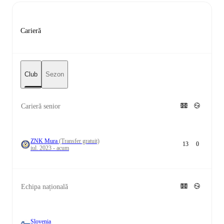
Carieră
Club
Sezon
Carieră senior
ZNK Mura
(Transfer gratuit)
13
0
iul. 2023 - acum
Echipa națională
Slovenia