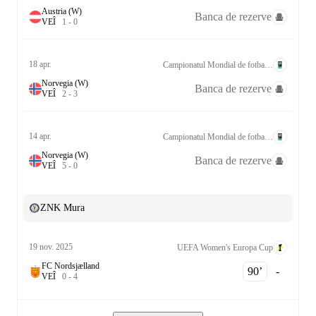
Austria (W)
Banca de rezerve
V
E
Î
1
-
0
18 apr.
Campionatul Mondial de fotbal feminin Calificări UEFA League A Grp. 4
Norvegia (W)
Banca de rezerve
V
E
Î
2
-
3
14 apr.
Campionatul Mondial de fotbal feminin Calificări UEFA League A Grp. 4
Norvegia (W)
Banca de rezerve
V
E
Î
5
-
0
ZNK Mura
19 nov. 2025
UEFA Women's Europa Cup
FC Nordsjælland
90‎’‎
-
V
E
Î
0
-
4