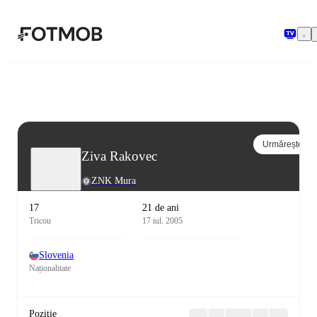
Sari la conținutul principal
Urmărește
Ziva Rakovec
ZNK Mura
17
21 de ani
Tricou
17 iul. 2005
Slovenia
Naționalitate
Poziție