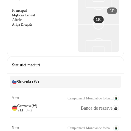
Principal
AD
Mijlocaș Central
MC
Altele
Aripa Dreaptă
Statistici meciuri
Slovenia (W)
9 iun.
Campionatul Mondial de fotbal feminin Calificări UEFA League A Grp. 4
Germania (W)
Banca de rezerve
V
E
Î
0
-
2
5 iun.
Campionatul Mondial de fotbal feminin Calificări UEFA League A Grp. 4