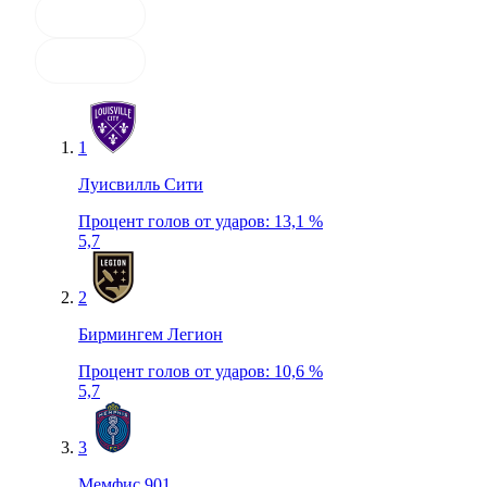
1
Луисвилль Сити
Процент голов от ударов
:
13,1 %
5,7
2
Бирмингем Легион
Процент голов от ударов
:
10,6 %
5,7
3
Мемфис 901