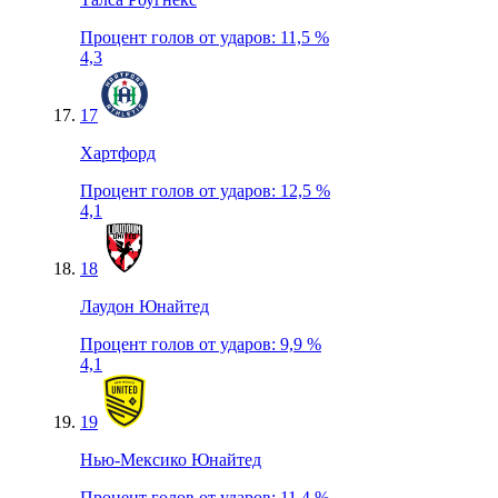
Процент голов от ударов
:
11,5 %
4,3
17
Хартфорд
Процент голов от ударов
:
12,5 %
4,1
18
Лаудон Юнайтед
Процент голов от ударов
:
9,9 %
4,1
19
Нью-Мексико Юнайтед
Процент голов от ударов
:
11,4 %