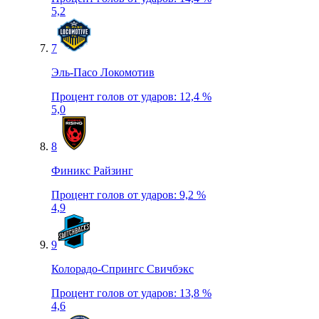
5,2
7
Эль-Пасо Локомотив
Процент голов от ударов
:
12,4 %
5,0
8
Финикс Райзинг
Процент голов от ударов
:
9,2 %
4,9
9
Колорадо-Спрингс Свичбэкс
Процент голов от ударов
:
13,8 %
4,6