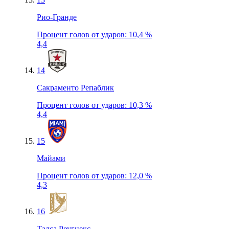
Рио-Гранде
Процент голов от ударов
:
10,4 %
4,4
14
Сакраменто Репаблик
Процент голов от ударов
:
10,3 %
4,4
15
Майами
Процент голов от ударов
:
12,0 %
4,3
16
Талса Роугнекс