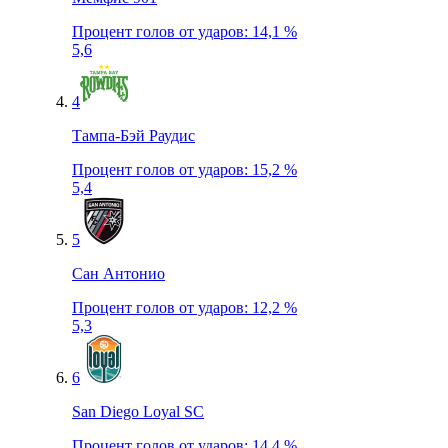
Процент голов от ударов
:
14,1 %
5,6
4
Тампа-Бэй Раудис
Процент голов от ударов
:
15,2 %
5,4
5
Сан Антонио
Процент голов от ударов
:
12,2 %
5,3
6
San Diego Loyal SC
Процент голов от ударов
:
14,4 %