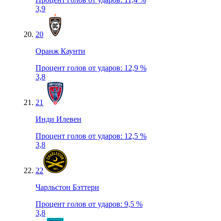
3,9
20
Оранж Каунти
Процент голов от ударов
:
12,9 %
3,8
21
Инди Илевен
Процент голов от ударов
:
12,5 %
3,8
22
Чарльстон Бэттери
Процент голов от ударов
:
9,5 %
3,8