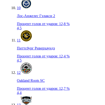
10
Лос-Анжелес Гэлакси 2
Процент голов от ударов
:
12,8 %
4,5
11
Питтсбург Риверхаундз
Процент голов от ударов
:
12,4 %
4,5
12
Oakland Roots SC
Процент голов от ударов
:
12,7 %
4,4
13